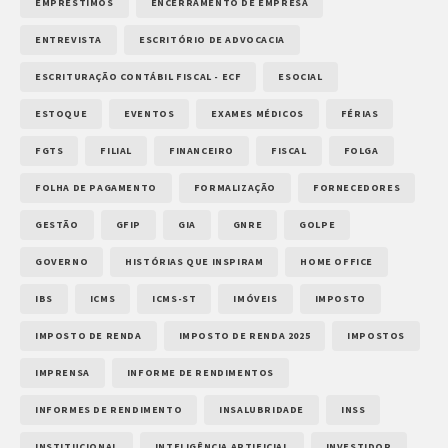
EMPRÉSTIMOS
ENCERRAMENTO DE EMPRESA
ENTREVISTA
ESCRITÓRIO DE ADVOCACIA
ESCRITURAÇÃO CONTÁBIL FISCAL - ECF
ESOCIAL
ESTOQUE
EVENTOS
EXAMES MÉDICOS
FÉRIAS
FGTS
FILIAL
FINANCEIRO
FISCAL
FOLGA
FOLHA DE PAGAMENTO
FORMALIZAÇÃO
FORNECEDORES
GESTÃO
GFIP
GIA
GNRE
GOLPE
GOVERNO
HISTÓRIAS QUE INSPIRAM
HOME OFFICE
IBS
ICMS
ICMS-ST
IMÓVEIS
IMPOSTO
IMPOSTO DE RENDA
IMPOSTO DE RENDA 2025
IMPOSTOS
IMPRENSA
INFORME DE RENDIMENTOS
INFORMES DE RENDIMENTO
INSALUBRIDADE
INSS
INSTITUCIONAL
INTELIGÊNCIA ARTIFICIAL
INVESTIDOR