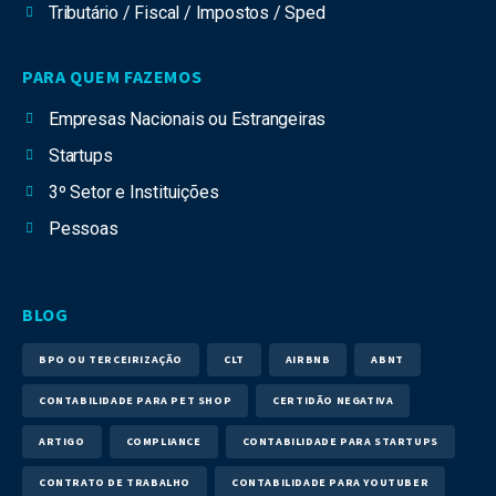
Tributário / Fiscal / Impostos / Sped
PARA QUEM FAZEMOS
Empresas Nacionais ou Estrangeiras
Startups
3º Setor e Instituições
Pessoas
BLOG
BPO OU TERCEIRIZAÇÃO
CLT
AIRBNB
ABNT
CONTABILIDADE PARA PET SHOP
CERTIDÃO NEGATIVA
ARTIGO
COMPLIANCE
CONTABILIDADE PARA STARTUPS
CONTRATO DE TRABALHO
CONTABILIDADE PARA YOUTUBER