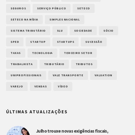
SEGUROS
SERVIÇO PÚBLICO
SETECO
SETECO NA MÍDIA
SIMPLES NACIONAL
SISTEMA TRIBUTÁRIO
SLU
SOCIEDADE
SÓCIO
SPED
STARTUP
STARTUPS
SUCESSÃO
TAXAS
TECNOLOGIA
TERCEIRO SETOR
TRABALHISTA
TRIBUTÁRIO
TRIBUTOS
UNIPROFISSIONAIS
VALE TRANSPORTE
VALUATION
VAREJO
VENDAS
VÍDEO
ÚLTIMAS ATUALIZAÇÕES
Julho trouxe novas exigências fiscais,