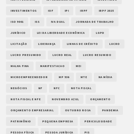
INVESTIMENTOS
IOF
IPI
IRPF
IRPF 2025
ISO 9001
ISS
IVA DUAL
JORNADA DE TRABALHO
JURÍDICO
LEI DA LIBERDADE ECONÔMICA
LGPD
LICITAÇÃO
LIDERANÇA
LINHAS DE CRÉDITO
LUCRO
LUCRO PRESUMIDO
LUCRO REAL
LUCRO RESUMIDO
MALHA FINA
MANIFESTACAO
MEI
MICROEMPREENDEDOR
MP 936
MTE
NA MÍDIA
NEGÓCIOS
NF
NFC
NOTA FISCAL
NOTA FISCAL E NFE
NOVEMBRO AZUL
ORÇAMENTO
ORÇAMENTO EMPRESARIAL
OUTUBRO ROSA
PANDEMIA
PATRIMÔNIO
PEQUENA EMPRESA
PERICULOSIDADE
PESSOA FÍSICA
PESSOA JURÍDICA
PIS