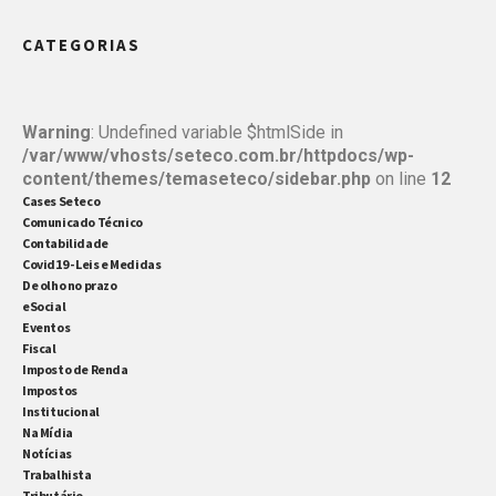
emitidas contra o seu CNPJ e registrem se a
CATEGORIAS
operação foi confirmada, desconhecida ou não
realizada. Com a redução do prazo de 180 para 90
dias, […]
Warning
: Undefined variable $htmlSide in
/var/www/vhosts/seteco.com.br/httpdocs/wp-
content/themes/temaseteco/sidebar.php
on line
12
Cases Seteco
Comunicado Técnico
Contabilidade
Covid19 - Leis e Medidas
De olho no prazo
eSocial
Eventos
Fiscal
Imposto de Renda
Impostos
Institucional
Na Mídia
Notícias
Trabalhista
Tributário