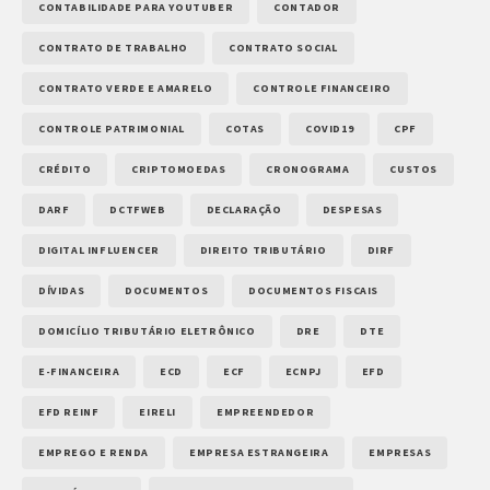
CONTABILIDADE PARA YOUTUBER
CONTADOR
CONTRATO DE TRABALHO
CONTRATO SOCIAL
CONTRATO VERDE E AMARELO
CONTROLE FINANCEIRO
CONTROLE PATRIMONIAL
COTAS
COVID19
CPF
CRÉDITO
CRIPTOMOEDAS
CRONOGRAMA
CUSTOS
DARF
DCTFWEB
DECLARAÇÃO
DESPESAS
DIGITAL INFLUENCER
DIREITO TRIBUTÁRIO
DIRF
DÍVIDAS
DOCUMENTOS
DOCUMENTOS FISCAIS
DOMICÍLIO TRIBUTÁRIO ELETRÔNICO
DRE
DTE
E-FINANCEIRA
ECD
ECF
ECNPJ
EFD
EFD REINF
EIRELI
EMPREENDEDOR
EMPREGO E RENDA
EMPRESA ESTRANGEIRA
EMPRESAS