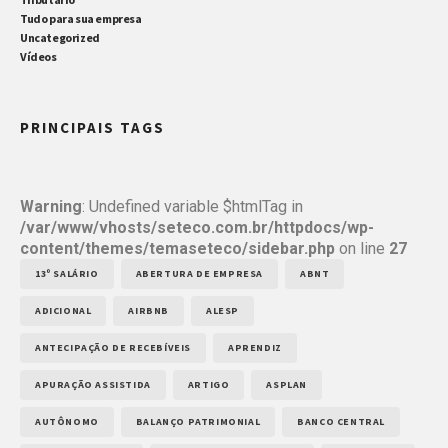
Tudo para sua empresa
Uncategorized
Vídeos
PRINCIPAIS TAGS
Warning
: Undefined variable $htmlTag in
/var/www/vhosts/seteco.com.br/httpdocs/wp-
content/themes/temaseteco/sidebar.php
on line
27
13º SALÁRIO
ABERTURA DE EMPRESA
ABNT
ADICIONAL
AIRBNB
ALESP
ANTECIPAÇÃO DE RECEBÍVEIS
APRENDIZ
APURAÇÃO ASSISTIDA
ARTIGO
ASPLAN
AUTÔNOMO
BALANÇO PATRIMONIAL
BANCO CENTRAL