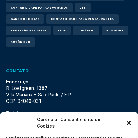
CONTABILIDADE PARA ADVOGADOS
CBS
BANCO DE HORAS
CONTABILIDADE PARA RESTAURANTES
APURAÇÃO ASSISTIDA
CASE
COMÉRCIO
ADICIONAL
AUTÔNOMO
CONTATO
Endereço:
R. Loefgreen, 1387
Vila Mariana – São Paulo / SP
CEP: 04040-031
Telefone:
(11) 3500-3500
Gerenciar Consentimento de
Cookies
E-mail:
falecom@seteco.com.br