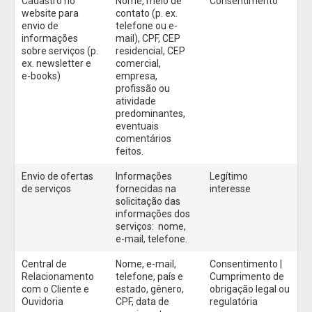
Cadastro no
Nome, meio de
Consentimento
website para
contato (p. ex.
envio de
telefone ou e-
informações
mail), CPF, CEP
sobre serviços (p.
residencial, CEP
ex. newsletter e
comercial,
e-books)
empresa,
profissão ou
atividade
predominantes,
eventuais
comentários
feitos.
Envio de ofertas
Informações
Legítimo
de serviços
fornecidas na
interesse
solicitação das
informações dos
serviços: nome,
e-mail, telefone.
Central de
Nome, e-mail,
Consentimento |
Relacionamento
telefone, país e
Cumprimento de
com o Cliente e
estado, gênero,
obrigação legal ou
Ouvidoria
CPF, data de
regulatória