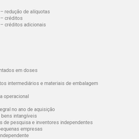
 – redução de alíquotas
 – créditos
– créditos adicionais
entados em doses
tos intermediários e materiais de embalagem
a operacional
egral no ano de aquisição
 bens intangíveis
ões de pesquisa e inventores independentes
e pequenas empresas
 independente