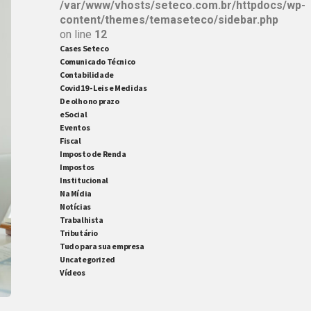
/var/www/vhosts/seteco.com.br/httpdocs/wp-
content/themes/temaseteco/sidebar.php
on line
12
Cases Seteco
Comunicado Técnico
Contabilidade
Covid19 - Leis e Medidas
De olho no prazo
eSocial
Eventos
Fiscal
Imposto de Renda
Impostos
Institucional
Na Mídia
Notícias
Trabalhista
Tributário
Tudo para sua empresa
Uncategorized
Vídeos