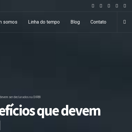
m somos
Linha do tempo
Blog
Contato
 devem ser declarados na DIRBI
nefícios que devem
I