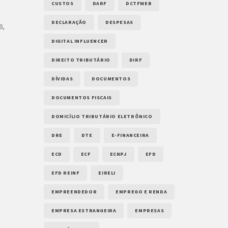
CUSTOS
DARF
DCTFWEB
DECLARAÇÃO
DESPESAS
s,
DIGITAL INFLUENCER
DIREITO TRIBUTÁRIO
DIRF
DÍVIDAS
DOCUMENTOS
DOCUMENTOS FISCAIS
DOMICÍLIO TRIBUTÁRIO ELETRÔNICO
DRE
DTE
E-FINANCEIRA
ECD
ECF
ECNPJ
EFD
EFD REINF
EIRELI
EMPREENDEDOR
EMPREGO E RENDA
EMPRESA ESTRANGEIRA
EMPRESAS