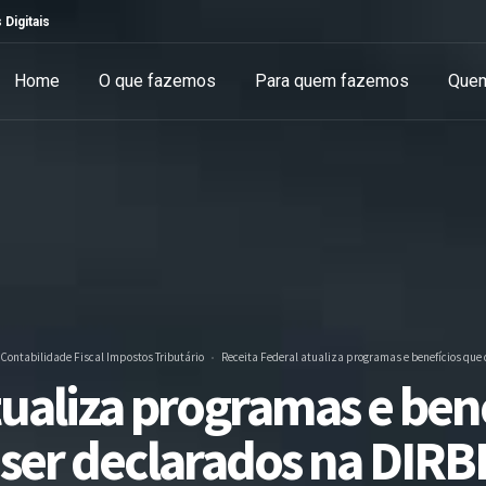
 Digitais
Home
O que fazemos
Para quem fazemos
Que
Contabilidade
Fiscal
Impostos
Tributário
Receita Federal atualiza programas e benefícios que
tualiza programas e be
ser declarados na DIRB