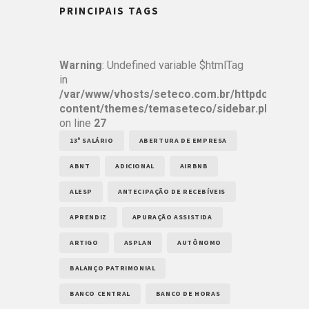
PRINCIPAIS TAGS
Warning
: Undefined variable $htmlTag
in
/var/www/vhosts/seteco.com.br/httpdocs/wp-
content/themes/temaseteco/sidebar.php
on line
27
13º SALÁRIO
ABERTURA DE EMPRESA
ABNT
ADICIONAL
AIRBNB
ALESP
ANTECIPAÇÃO DE RECEBÍVEIS
APRENDIZ
APURAÇÃO ASSISTIDA
ARTIGO
ASPLAN
AUTÔNOMO
BALANÇO PATRIMONIAL
BANCO CENTRAL
BANCO DE HORAS