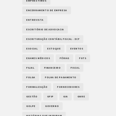
EMPRÉSTIMOS
ENCERRAMENTO DE EMPRESA
ENTREVISTA
ESCRITÓRIO DE ADVOCACIA
ESCRITURAÇÃO CONTÁBIL FISCAL - ECF
ESOCIAL
ESTOQUE
EVENTOS
EXAMES MÉDICOS
FÉRIAS
FGTS
FILIAL
FINANCEIRO
FISCAL
FOLGA
FOLHA DE PAGAMENTO
FORMALIZAÇÃO
FORNECEDORES
GESTÃO
GFIP
GIA
GNRE
GOLPE
GOVERNO
HISTÓRIAS QUE INSPIRAM