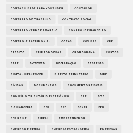
CONTABILIDADE PARA YOUTUBER
CONTADOR
CONTRATO DE TRABALHO
CONTRATO SOCIAL
CONTRATO VERDE E AMARELO
CONTROLE FINANCEIRO
CONTROLE PATRIMONIAL
COTAS
COVID19
CPF
CRÉDITO
CRIPTOMOEDAS
CRONOGRAMA
CUSTOS
DARF
DCTFWEB
DECLARAÇÃO
DESPESAS
DIGITAL INFLUENCER
DIREITO TRIBUTÁRIO
DIRF
DÍVIDAS
DOCUMENTOS
DOCUMENTOS FISCAIS
DOMICÍLIO TRIBUTÁRIO ELETRÔNICO
DRE
DTE
E-FINANCEIRA
ECD
ECF
ECNPJ
EFD
EFD REINF
EIRELI
EMPREENDEDOR
EMPREGO E RENDA
EMPRESA ESTRANGEIRA
EMPRESAS