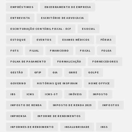
EMPRÉSTIMOS
ENCERRAMENTO DE EMPRESA
ENTREVISTA
ESCRITÓRIO DE ADVOCACIA
ESCRITURAÇÃO CONTÁBIL FISCAL - ECF
ESOCIAL
ESTOQUE
EVENTOS
EXAMES MÉDICOS
FÉRIAS
FGTS
FILIAL
FINANCEIRO
FISCAL
FOLGA
FOLHA DE PAGAMENTO
FORMALIZAÇÃO
FORNECEDORES
GESTÃO
GFIP
GIA
GNRE
GOLPE
GOVERNO
HISTÓRIAS QUE INSPIRAM
HOME OFFICE
IBS
ICMS
ICMS-ST
IMÓVEIS
IMPOSTO
IMPOSTO DE RENDA
IMPOSTO DE RENDA 2025
IMPOSTOS
IMPRENSA
INFORME DE RENDIMENTOS
INFORMES DE RENDIMENTO
INSALUBRIDADE
INSS