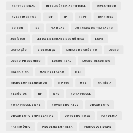
INSTITUCIONAL
INTELIGÊNCIA ARTIFICIAL
INVESTIDOR
INVESTIMENTOS
IOF
IPI
IRPF
IRPF 2025
ISO 9001
ISS
IVA DUAL
JORNADA DE TRABALHO
JURÍDICO
LEI DA LIBERDADE ECONÔMICA
LGPD
LICITAÇÃO
LIDERANÇA
LINHAS DE CRÉDITO
LUCRO
LUCRO PRESUMIDO
LUCRO REAL
LUCRO RESUMIDO
MALHA FINA
MANIFESTACAO
MEI
MICROEMPREENDEDOR
MP 936
MTE
NA MÍDIA
NEGÓCIOS
NF
NFC
NOTA FISCAL
NOTA FISCAL E NFE
NOVEMBRO AZUL
ORÇAMENTO
ORÇAMENTO EMPRESARIAL
OUTUBRO ROSA
PANDEMIA
PATRIMÔNIO
PEQUENA EMPRESA
PERICULOSIDADE