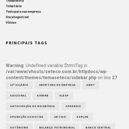
Trabalhista
Tributário
Tudo para sua empresa
Uncategorized
Vídeos
PRINCIPAIS TAGS
Warning
: Undefined variable $htmlTag in
/var/www/vhosts/seteco.com.br/httpdocs/wp-
content/themes/temaseteco/sidebar.php
on line
27
13º SALÁRIO
ABERTURA DE EMPRESA
ABNT
ADICIONAL
AIRBNB
ALESP
ANTECIPAÇÃO DE RECEBÍVEIS
APRENDIZ
APURAÇÃO ASSISTIDA
ARTIGO
ASPLAN
AUTÔNOMO
BALANÇO PATRIMONIAL
BANCO CENTRAL