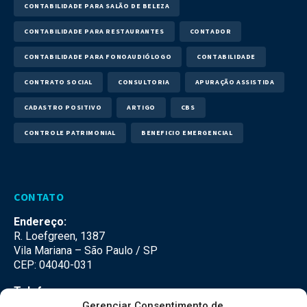
CONTABILIDADE PARA SALÃO DE BELEZA
CONTABILIDADE PARA RESTAURANTES
CONTADOR
CONTABILIDADE PARA FONOAUDIÓLOGO
CONTABILIDADE
CONTRATO SOCIAL
CONSULTORIA
APURAÇÃO ASSISTIDA
CADASTRO POSITIVO
ARTIGO
CBS
CONTROLE PATRIMONIAL
BENEFICIO EMERGENCIAL
CONTATO
Endereço:
R. Loefgreen, 1387
Vila Mariana – São Paulo / SP
CEP: 04040-031
Telefone:
(11) 3500-3500
Gerenciar Consentimento de