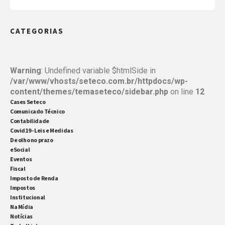
Comercial? Para isto, é preciso que eles
apresentem uma Declaração de Autenticidade e uma
CATEGORIAS
cópia simples da carteira profissional. A medida faz
parte de um processo necessário de
desburocratização e simplificação do registro de
Warning
: Undefined variable $htmlSide in
/var/www/vhosts/seteco.com.br/httpdocs/wp-
empresas.
content/themes/temaseteco/sidebar.php
on line
12
Cases Seteco
Comunicado Técnico
Contabilidade
Covid19 - Leis e Medidas
De olho no prazo
eSocial
Eventos
Fiscal
Imposto de Renda
Impostos
Institucional
Na Mídia
Notícias