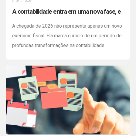
06 jan 2026
A contabilidade entra em uma nova fase, e
a preparação começa agora!
A chegada de 2026 não representa apenas um novo
exercício fiscal. Ela marca o início de um período de
profundas transformações na contabilidade
brasileira, impulsionadas pela Reforma Tributária do
consumo, pela digitalização acelerada e por
mudanças na forma como empresas organizam
pessoas, processos e decisões. Empresas
evoluem. Crescem, diversificam operações, adotam
novos modelos de contratação, […]