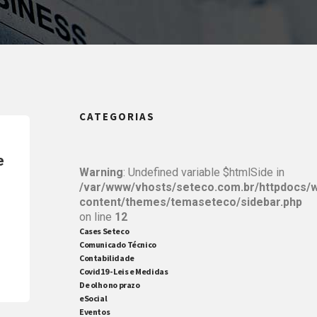
CATEGORIAS
e
Warning
: Undefined variable $htmlSide in
/var/www/vhosts/seteco.com.br/httpdocs/
content/themes/temaseteco/sidebar.php
on line
12
Cases Seteco
Comunicado Técnico
Contabilidade
Covid19 - Leis e Medidas
De olho no prazo
eSocial
Eventos