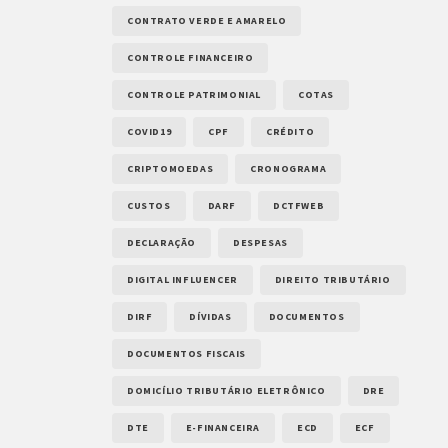
CONTRATO VERDE E AMARELO
CONTROLE FINANCEIRO
CONTROLE PATRIMONIAL
COTAS
COVID19
CPF
CRÉDITO
CRIPTOMOEDAS
CRONOGRAMA
CUSTOS
DARF
DCTFWEB
DECLARAÇÃO
DESPESAS
DIGITAL INFLUENCER
DIREITO TRIBUTÁRIO
DIRF
DÍVIDAS
DOCUMENTOS
DOCUMENTOS FISCAIS
DOMICÍLIO TRIBUTÁRIO ELETRÔNICO
DRE
DTE
E-FINANCEIRA
ECD
ECF