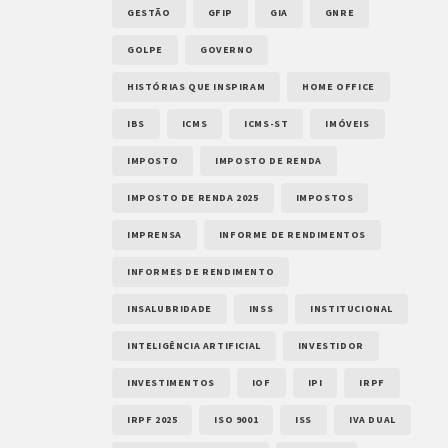
GESTÃO
GFIP
GIA
GNRE
GOLPE
GOVERNO
HISTÓRIAS QUE INSPIRAM
HOME OFFICE
IBS
ICMS
ICMS-ST
IMÓVEIS
IMPOSTO
IMPOSTO DE RENDA
IMPOSTO DE RENDA 2025
IMPOSTOS
IMPRENSA
INFORME DE RENDIMENTOS
INFORMES DE RENDIMENTO
INSALUBRIDADE
INSS
INSTITUCIONAL
INTELIGÊNCIA ARTIFICIAL
INVESTIDOR
INVESTIMENTOS
IOF
IPI
IRPF
IRPF 2025
ISO 9001
ISS
IVA DUAL