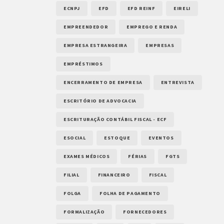
ECNPJ
EFD
EFD REINF
EIRELI
EMPREENDEDOR
EMPREGO E RENDA
EMPRESA ESTRANGEIRA
EMPRESAS
EMPRÉSTIMOS
ENCERRAMENTO DE EMPRESA
ENTREVISTA
ESCRITÓRIO DE ADVOCACIA
ESCRITURAÇÃO CONTÁBIL FISCAL - ECF
ESOCIAL
ESTOQUE
EVENTOS
EXAMES MÉDICOS
FÉRIAS
FGTS
FILIAL
FINANCEIRO
FISCAL
FOLGA
FOLHA DE PAGAMENTO
FORMALIZAÇÃO
FORNECEDORES