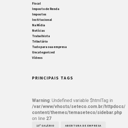
Fiscal
Imposto de Renda
Impostos
Institucional
Na Mídia
Notícias
Trabalhista
Tributário
Tudo para sua empresa
Uncategorized
Vídeos
PRINCIPAIS TAGS
Warning
: Undefined variable $htmlTag in
/var/www/vhosts/seteco.com.br/httpdocs/
content/themes/temaseteco/sidebar.php
on line
27
13º SALÁRIO
ABERTURA DE EMPRESA