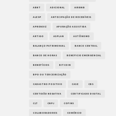
ABNT
ADICIONAL
AIRBNB
ALESP
ANTECIPAÇÃO DE RECEBÍVEIS
APRENDIZ
APURAÇÃO ASSISTIDA
ARTIGO
ASPLAN
AUTÔNOMO
BALANÇO PATRIMONIAL
BANCO CENTRAL
BANCO DE HORAS
BENEFICIO EMERGENCIAL
BENEFÍCIOS
BITCOIN
BPO OU TERCEIRIZAÇÃO
CADASTRO POSITIVO
CASE
CBS
CERTIDÃO NEGATIVA
CERTIFICADO DIGITAL
CLT
CNPJ
COFINS
COLABORADORES
COMÉRCIO