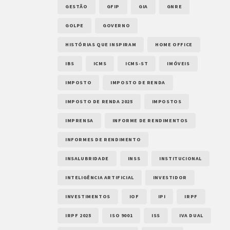
GESTÃO
GFIP
GIA
GNRE
GOLPE
GOVERNO
HISTÓRIAS QUE INSPIRAM
HOME OFFICE
IBS
ICMS
ICMS-ST
IMÓVEIS
IMPOSTO
IMPOSTO DE RENDA
IMPOSTO DE RENDA 2025
IMPOSTOS
IMPRENSA
INFORME DE RENDIMENTOS
INFORMES DE RENDIMENTO
INSALUBRIDADE
INSS
INSTITUCIONAL
INTELIGÊNCIA ARTIFICIAL
INVESTIDOR
INVESTIMENTOS
IOF
IPI
IRPF
IRPF 2025
ISO 9001
ISS
IVA DUAL