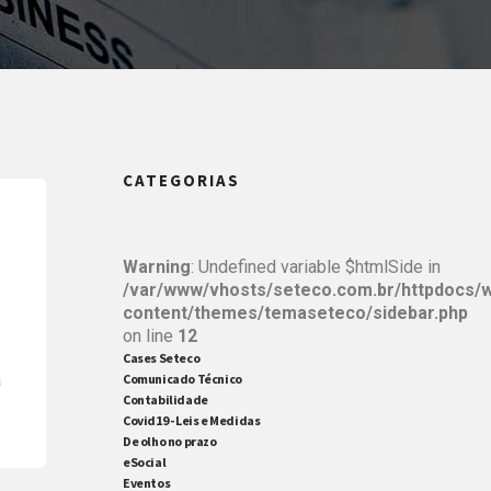
CATEGORIAS
Warning
: Undefined variable $htmlSide in
/var/www/vhosts/seteco.com.br/httpdocs/
content/themes/temaseteco/sidebar.php
on line
12
Cases Seteco
a
Comunicado Técnico
Contabilidade
Covid19 - Leis e Medidas
De olho no prazo
3
eSocial
Eventos