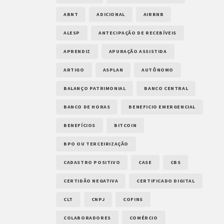
ABNT
ADICIONAL
AIRBNB
ALESP
ANTECIPAÇÃO DE RECEBÍVEIS
APRENDIZ
APURAÇÃO ASSISTIDA
ARTIGO
ASPLAN
AUTÔNOMO
BALANÇO PATRIMONIAL
BANCO CENTRAL
BANCO DE HORAS
BENEFICIO EMERGENCIAL
BENEFÍCIOS
BITCOIN
BPO OU TERCEIRIZAÇÃO
CADASTRO POSITIVO
CASE
CBS
CERTIDÃO NEGATIVA
CERTIFICADO DIGITAL
CLT
CNPJ
COFINS
COLABORADORES
COMÉRCIO