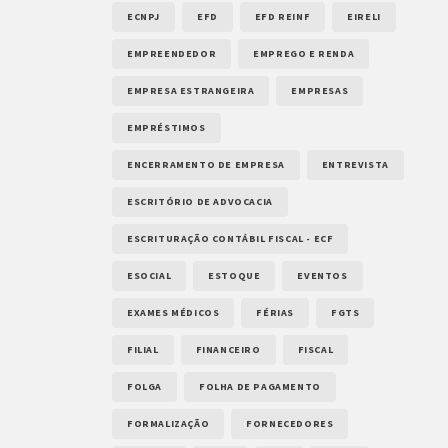
ECNPJ
EFD
EFD REINF
EIRELI
EMPREENDEDOR
EMPREGO E RENDA
EMPRESA ESTRANGEIRA
EMPRESAS
EMPRÉSTIMOS
ENCERRAMENTO DE EMPRESA
ENTREVISTA
ESCRITÓRIO DE ADVOCACIA
ESCRITURAÇÃO CONTÁBIL FISCAL - ECF
ESOCIAL
ESTOQUE
EVENTOS
EXAMES MÉDICOS
FÉRIAS
FGTS
FILIAL
FINANCEIRO
FISCAL
FOLGA
FOLHA DE PAGAMENTO
FORMALIZAÇÃO
FORNECEDORES