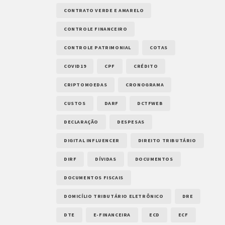
CONTRATO VERDE E AMARELO
CONTROLE FINANCEIRO
CONTROLE PATRIMONIAL
COTAS
COVID19
CPF
CRÉDITO
CRIPTOMOEDAS
CRONOGRAMA
CUSTOS
DARF
DCTFWEB
DECLARAÇÃO
DESPESAS
DIGITAL INFLUENCER
DIREITO TRIBUTÁRIO
DIRF
DÍVIDAS
DOCUMENTOS
DOCUMENTOS FISCAIS
DOMICÍLIO TRIBUTÁRIO ELETRÔNICO
DRE
DTE
E-FINANCEIRA
ECD
ECF