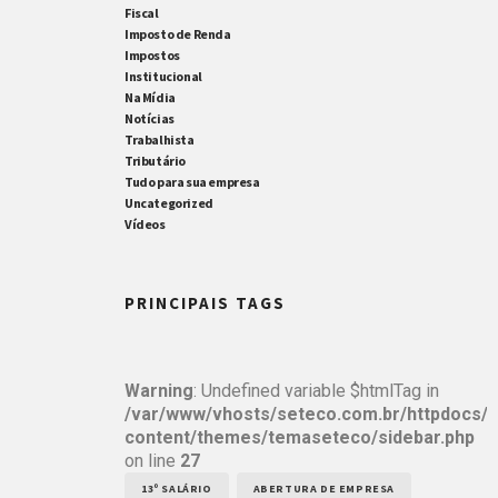
Fiscal
Imposto de Renda
Impostos
Institucional
Na Mídia
Notícias
Trabalhista
Tributário
Tudo para sua empresa
Uncategorized
Vídeos
PRINCIPAIS TAGS
Warning
: Undefined variable $htmlTag in
/var/www/vhosts/seteco.com.br/httpdocs/
content/themes/temaseteco/sidebar.php
on line
27
13º SALÁRIO
ABERTURA DE EMPRESA