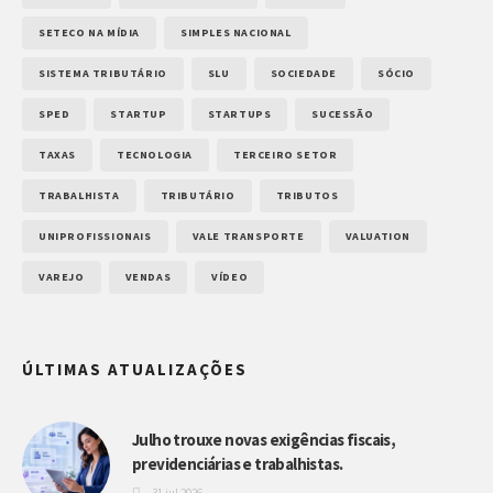
SETECO NA MÍDIA
SIMPLES NACIONAL
SISTEMA TRIBUTÁRIO
SLU
SOCIEDADE
SÓCIO
SPED
STARTUP
STARTUPS
SUCESSÃO
TAXAS
TECNOLOGIA
TERCEIRO SETOR
TRABALHISTA
TRIBUTÁRIO
TRIBUTOS
UNIPROFISSIONAIS
VALE TRANSPORTE
VALUATION
VAREJO
VENDAS
VÍDEO
ÚLTIMAS ATUALIZAÇÕES
Julho trouxe novas exigências fiscais,
previdenciárias e trabalhistas.