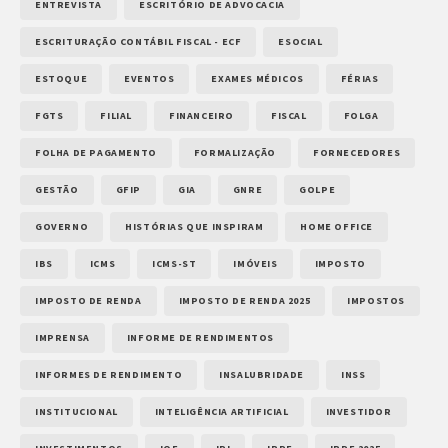
ENTREVISTA
ESCRITÓRIO DE ADVOCACIA
ESCRITURAÇÃO CONTÁBIL FISCAL - ECF
ESOCIAL
ESTOQUE
EVENTOS
EXAMES MÉDICOS
FÉRIAS
FGTS
FILIAL
FINANCEIRO
FISCAL
FOLGA
FOLHA DE PAGAMENTO
FORMALIZAÇÃO
FORNECEDORES
GESTÃO
GFIP
GIA
GNRE
GOLPE
GOVERNO
HISTÓRIAS QUE INSPIRAM
HOME OFFICE
IBS
ICMS
ICMS-ST
IMÓVEIS
IMPOSTO
IMPOSTO DE RENDA
IMPOSTO DE RENDA 2025
IMPOSTOS
IMPRENSA
INFORME DE RENDIMENTOS
INFORMES DE RENDIMENTO
INSALUBRIDADE
INSS
INSTITUCIONAL
INTELIGÊNCIA ARTIFICIAL
INVESTIDOR