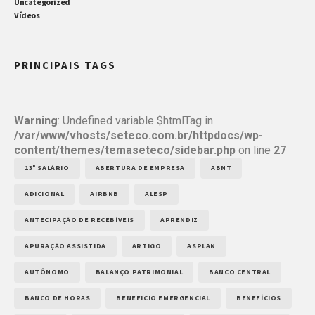
Uncategorized
Vídeos
PRINCIPAIS TAGS
Warning
: Undefined variable $htmlTag in
/var/www/vhosts/seteco.com.br/httpdocs/wp-
content/themes/temaseteco/sidebar.php
on line
27
13º SALÁRIO
ABERTURA DE EMPRESA
ABNT
ADICIONAL
AIRBNB
ALESP
ANTECIPAÇÃO DE RECEBÍVEIS
APRENDIZ
APURAÇÃO ASSISTIDA
ARTIGO
ASPLAN
AUTÔNOMO
BALANÇO PATRIMONIAL
BANCO CENTRAL
BANCO DE HORAS
BENEFICIO EMERGENCIAL
BENEFÍCIOS