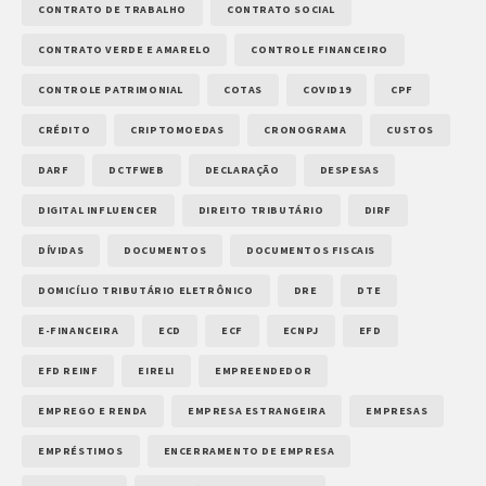
CONTRATO DE TRABALHO
CONTRATO SOCIAL
CONTRATO VERDE E AMARELO
CONTROLE FINANCEIRO
CONTROLE PATRIMONIAL
COTAS
COVID19
CPF
CRÉDITO
CRIPTOMOEDAS
CRONOGRAMA
CUSTOS
DARF
DCTFWEB
DECLARAÇÃO
DESPESAS
DIGITAL INFLUENCER
DIREITO TRIBUTÁRIO
DIRF
DÍVIDAS
DOCUMENTOS
DOCUMENTOS FISCAIS
DOMICÍLIO TRIBUTÁRIO ELETRÔNICO
DRE
DTE
E-FINANCEIRA
ECD
ECF
ECNPJ
EFD
EFD REINF
EIRELI
EMPREENDEDOR
EMPREGO E RENDA
EMPRESA ESTRANGEIRA
EMPRESAS
EMPRÉSTIMOS
ENCERRAMENTO DE EMPRESA