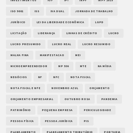
INVESTIMENTOS
IOF
IPI
IRPF
IRPF 2025
ISO 9001
ISS
IVA DUAL
JORNADA DE TRABALHO
JURÍDICO
LEI DA LIBERDADE ECONÔMICA
LGPD
LICITAÇÃO
LIDERANÇA
LINHAS DE CRÉDITO
LUCRO
LUCRO PRESUMIDO
LUCRO REAL
LUCRO RESUMIDO
MALHA FINA
MANIFESTACAO
MEI
MICROEMPREENDEDOR
MP 936
MTE
NA MÍDIA
NEGÓCIOS
NF
NFC
NOTA FISCAL
NOTA FISCAL E NFE
NOVEMBRO AZUL
ORÇAMENTO
ORÇAMENTO EMPRESARIAL
OUTUBRO ROSA
PANDEMIA
PATRIMÔNIO
PEQUENA EMPRESA
PERICULOSIDADE
PESSOA FÍSICA
PESSOA JURÍDICA
PIS
PLANEJAMENTO
PLANEJAMENTO TRIBUTÁRIO
PORTARIA