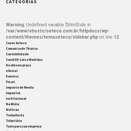
CATEGORIAS
ampliada para 8 meses, mas com uma taxa de juros
baixa. Os juros máximos serão de 4,25% […]
Warning
: Undefined variable $htmlSide in
/var/www/vhosts/seteco.com.br/httpdocs/wp-
content/themes/temaseteco/sidebar.php
on line
12
Cases Seteco
Comunicado Técnico
Contabilidade
Covid19 - Leis e Medidas
De olho no prazo
eSocial
Eventos
Fiscal
Imposto de Renda
Impostos
Institucional
Na Mídia
Notícias
Trabalhista
Tributário
Tudo para sua empresa