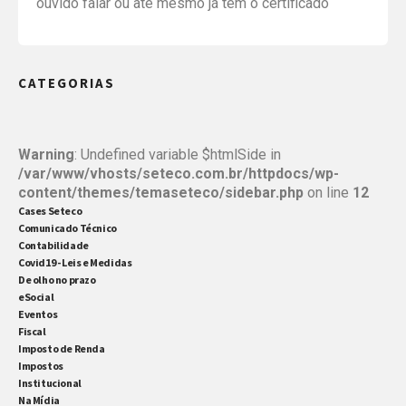
ouvido falar ou até mesmo já tem o certificado
digital. Mas sabe o que ele pode fazer por você e
sua empresa para simplificar vários processos?
CATEGORIAS
Aqui, listamos cinco das funcionalidades mais
importantes: 1- […]
Warning
: Undefined variable $htmlSide in
/var/www/vhosts/seteco.com.br/httpdocs/wp-
content/themes/temaseteco/sidebar.php
on line
12
Cases Seteco
Comunicado Técnico
Contabilidade
Covid19 - Leis e Medidas
De olho no prazo
eSocial
Eventos
Fiscal
Imposto de Renda
Impostos
Institucional
Na Mídia