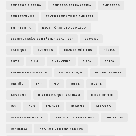
EMPREGO E RENDA
EMPRESA ESTRANGEIRA
EMPRESAS
EMPRÉSTIMOS
ENCERRAMENTO DE EMPRESA
ENTREVISTA
ESCRITÓRIO DE ADVOCACIA
ESCRITURAÇÃO CONTÁBIL FISCAL - ECF
ESOCIAL
ESTOQUE
EVENTOS
EXAMES MÉDICOS
FÉRIAS
FGTS
FILIAL
FINANCEIRO
FISCAL
FOLGA
FOLHA DE PAGAMENTO
FORMALIZAÇÃO
FORNECEDORES
GESTÃO
GFIP
GIA
GNRE
GOLPE
GOVERNO
HISTÓRIAS QUE INSPIRAM
HOME OFFICE
IBS
ICMS
ICMS-ST
IMÓVEIS
IMPOSTO
IMPOSTO DE RENDA
IMPOSTO DE RENDA 2025
IMPOSTOS
IMPRENSA
INFORME DE RENDIMENTOS