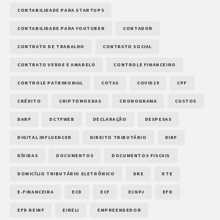
CONTABILIDADE PARA STARTUPS
CONTABILIDADE PARA YOUTUBER
CONTADOR
CONTRATO DE TRABALHO
CONTRATO SOCIAL
CONTRATO VERDE E AMARELO
CONTROLE FINANCEIRO
CONTROLE PATRIMONIAL
COTAS
COVID19
CPF
CRÉDITO
CRIPTOMOEDAS
CRONOGRAMA
CUSTOS
DARF
DCTFWEB
DECLARAÇÃO
DESPESAS
DIGITAL INFLUENCER
DIREITO TRIBUTÁRIO
DIRF
DÍVIDAS
DOCUMENTOS
DOCUMENTOS FISCAIS
DOMICÍLIO TRIBUTÁRIO ELETRÔNICO
DRE
DTE
E-FINANCEIRA
ECD
ECF
ECNPJ
EFD
EFD REINF
EIRELI
EMPREENDEDOR