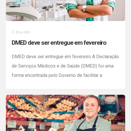
29 jan 2019
DMED deve ser entregue em fevereiro
DMED deve ser entregue em fevereiro A Declaração
de Serviços Médicos e de Saúde (DMED) foi uma
forma encontrada pelo Governo de facilitar a
declaração de despesas médicas pelas pessoas
físicas e, assim, evitar a retenção desses valores
no Fisco. Com a DMED, é possível comprovar que há
de fato uma nota ou recibo emitido […]