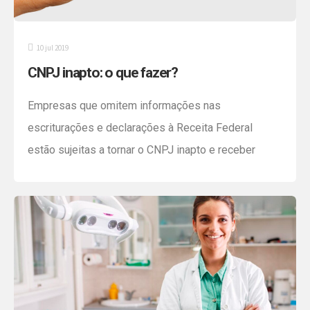
10 jul 2019
CNPJ inapto: o que fazer?
Empresas que omitem informações nas
escriturações e declarações à Receita Federal
estão sujeitas a tornar o CNPJ inapto e receber
multas. O índice de irregularidades tem se tornado
alto, principalmente após a informatização e
cruzamento de dados do Governo. Somente em
2019, estima-se que até 3,4 milhões de
contribuintes recebam baixa no CNPJ por inaptidão.
[…]