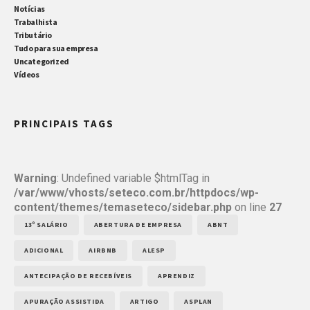
Notícias
Trabalhista
Tributário
Tudo para sua empresa
Uncategorized
Vídeos
PRINCIPAIS TAGS
Warning
: Undefined variable $htmlTag in
/var/www/vhosts/seteco.com.br/httpdocs/wp-
content/themes/temaseteco/sidebar.php
on line
27
13º SALÁRIO
ABERTURA DE EMPRESA
ABNT
ADICIONAL
AIRBNB
ALESP
ANTECIPAÇÃO DE RECEBÍVEIS
APRENDIZ
APURAÇÃO ASSISTIDA
ARTIGO
ASPLAN