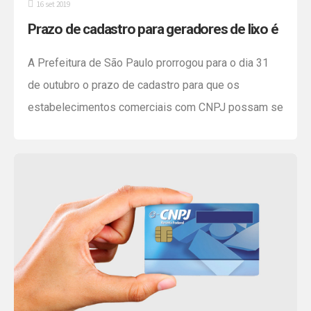
16 set 2019
Prazo de cadastro para geradores de lixo é
prorrogado
A Prefeitura de São Paulo prorrogou para o dia 31
de outubro o prazo de cadastro para que os
estabelecimentos comerciais com CNPJ possam se
autodeclarar pequenos ou grandes geradores de
lixo (quem produz acima de 200 litros/dia). Todas as
empresas com sede na cidade devem efetuar o
cadastro no site da Amlurb, caso contrário […]