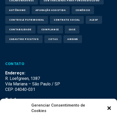
COLABORADORES
CONTABILIDADE PARA FONOAUDIÓLOGO
AUTÔNOMO
APURAÇÃO ASSISTIDA
COMÉRCIO
CONTROLE PATRIMONIAL
CONTRATO SOCIAL
ALESP
CONTABILIDADE
COMPLIANCE
CASE
CADASTRO POSITIVO
COTAS
AIRBNB
CONTATO
Endereço:
R. Loefgreen, 1387
Vila Mariana – São Paulo / SP
CEP: 04040-031
Telefone:
(11) 3500-3500
Gerenciar Consentimento de
Cookies
E-mail: