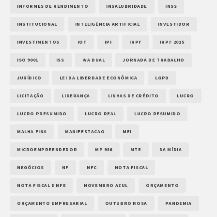
INFORMES DE RENDIMENTO
INSALUBRIDADE
INSS
INSTITUCIONAL
INTELIGÊNCIA ARTIFICIAL
INVESTIDOR
INVESTIMENTOS
IOF
IPI
IRPF
IRPF 2025
ISO 9001
ISS
IVA DUAL
JORNADA DE TRABALHO
JURÍDICO
LEI DA LIBERDADE ECONÔMICA
LGPD
LICITAÇÃO
LIDERANÇA
LINHAS DE CRÉDITO
LUCRO
LUCRO PRESUMIDO
LUCRO REAL
LUCRO RESUMIDO
MALHA FINA
MANIFESTACAO
MEI
MICROEMPREENDEDOR
MP 936
MTE
NA MÍDIA
NEGÓCIOS
NF
NFC
NOTA FISCAL
NOTA FISCAL E NFE
NOVEMBRO AZUL
ORÇAMENTO
ORÇAMENTO EMPRESARIAL
OUTUBRO ROSA
PANDEMIA