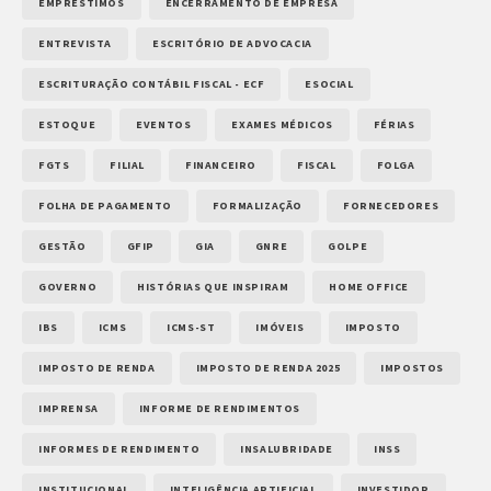
EMPRÉSTIMOS
ENCERRAMENTO DE EMPRESA
ENTREVISTA
ESCRITÓRIO DE ADVOCACIA
ESCRITURAÇÃO CONTÁBIL FISCAL - ECF
ESOCIAL
ESTOQUE
EVENTOS
EXAMES MÉDICOS
FÉRIAS
FGTS
FILIAL
FINANCEIRO
FISCAL
FOLGA
FOLHA DE PAGAMENTO
FORMALIZAÇÃO
FORNECEDORES
GESTÃO
GFIP
GIA
GNRE
GOLPE
GOVERNO
HISTÓRIAS QUE INSPIRAM
HOME OFFICE
IBS
ICMS
ICMS-ST
IMÓVEIS
IMPOSTO
IMPOSTO DE RENDA
IMPOSTO DE RENDA 2025
IMPOSTOS
IMPRENSA
INFORME DE RENDIMENTOS
INFORMES DE RENDIMENTO
INSALUBRIDADE
INSS
INSTITUCIONAL
INTELIGÊNCIA ARTIFICIAL
INVESTIDOR