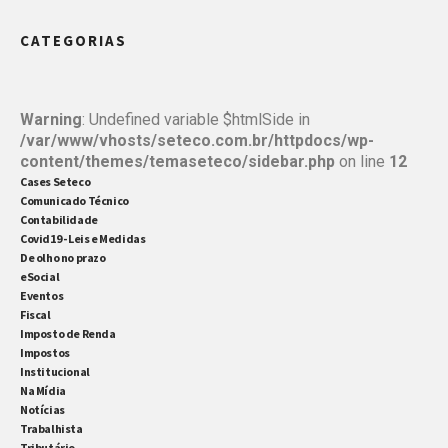
responsabilidades de seus negócios. Como ainda
CATEGORIAS
há bastante dúvida sobre a relevância estratégica
desse serviço, listamos abaixo algumas das
principais vantagens de terceirizar a contabilidade
Warning
: Undefined variable $htmlSide in
/var/www/vhosts/seteco.com.br/httpdocs/wp-
do seu negócio: Profissionais com experiência e […]
content/themes/temaseteco/sidebar.php
on line
12
Cases Seteco
Comunicado Técnico
Contabilidade
Covid19 - Leis e Medidas
De olho no prazo
eSocial
Eventos
Fiscal
Imposto de Renda
Impostos
Institucional
Na Mídia
Notícias
Trabalhista
Tributário