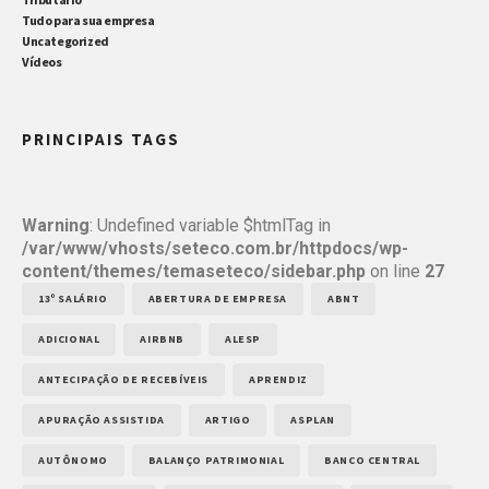
Tudo para sua empresa
Uncategorized
Vídeos
PRINCIPAIS TAGS
Warning
: Undefined variable $htmlTag in
/var/www/vhosts/seteco.com.br/httpdocs/wp-
content/themes/temaseteco/sidebar.php
on line
27
13º SALÁRIO
ABERTURA DE EMPRESA
ABNT
ADICIONAL
AIRBNB
ALESP
ANTECIPAÇÃO DE RECEBÍVEIS
APRENDIZ
APURAÇÃO ASSISTIDA
ARTIGO
ASPLAN
AUTÔNOMO
BALANÇO PATRIMONIAL
BANCO CENTRAL