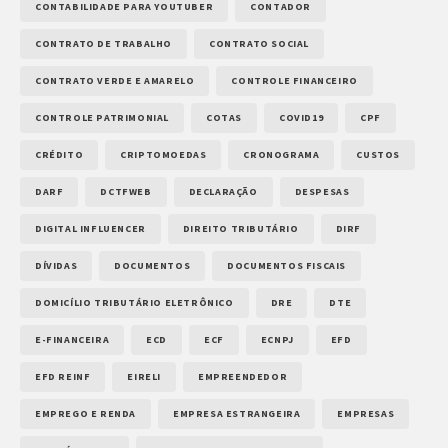
CONTABILIDADE PARA YOUTUBER
CONTADOR
CONTRATO DE TRABALHO
CONTRATO SOCIAL
CONTRATO VERDE E AMARELO
CONTROLE FINANCEIRO
CONTROLE PATRIMONIAL
COTAS
COVID19
CPF
CRÉDITO
CRIPTOMOEDAS
CRONOGRAMA
CUSTOS
DARF
DCTFWEB
DECLARAÇÃO
DESPESAS
DIGITAL INFLUENCER
DIREITO TRIBUTÁRIO
DIRF
DÍVIDAS
DOCUMENTOS
DOCUMENTOS FISCAIS
DOMICÍLIO TRIBUTÁRIO ELETRÔNICO
DRE
DTE
E-FINANCEIRA
ECD
ECF
ECNPJ
EFD
EFD REINF
EIRELI
EMPREENDEDOR
EMPREGO E RENDA
EMPRESA ESTRANGEIRA
EMPRESAS