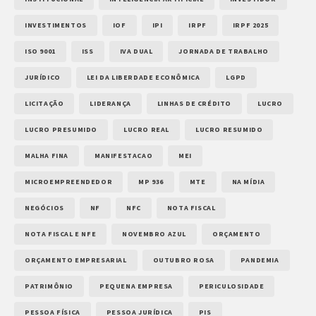
INVESTIMENTOS
IOF
IPI
IRPF
IRPF 2025
ISO 9001
ISS
IVA DUAL
JORNADA DE TRABALHO
JURÍDICO
LEI DA LIBERDADE ECONÔMICA
LGPD
LICITAÇÃO
LIDERANÇA
LINHAS DE CRÉDITO
LUCRO
LUCRO PRESUMIDO
LUCRO REAL
LUCRO RESUMIDO
MALHA FINA
MANIFESTACAO
MEI
MICROEMPREENDEDOR
MP 936
MTE
NA MÍDIA
NEGÓCIOS
NF
NFC
NOTA FISCAL
NOTA FISCAL E NFE
NOVEMBRO AZUL
ORÇAMENTO
ORÇAMENTO EMPRESARIAL
OUTUBRO ROSA
PANDEMIA
PATRIMÔNIO
PEQUENA EMPRESA
PERICULOSIDADE
PESSOA FÍSICA
PESSOA JURÍDICA
PIS