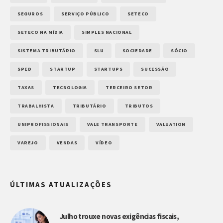
SEGUROS
SERVIÇO PÚBLICO
SETECO
SETECO NA MÍDIA
SIMPLES NACIONAL
SISTEMA TRIBUTÁRIO
SLU
SOCIEDADE
SÓCIO
SPED
STARTUP
STARTUPS
SUCESSÃO
TAXAS
TECNOLOGIA
TERCEIRO SETOR
TRABALHISTA
TRIBUTÁRIO
TRIBUTOS
UNIPROFISSIONAIS
VALE TRANSPORTE
VALUATION
VAREJO
VENDAS
VÍDEO
ÚLTIMAS ATUALIZAÇÕES
Julho trouxe novas exigências fiscais,