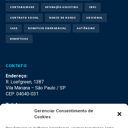
CONTABILIDADE
APURAÇÃO ASSISTIDA
CNPJ
CONTRATO SOCIAL
BANCO DE HORAS
ADICIONAL
CASE
BENEFICIO EMERGENCIAL
AUTÔNOMO
BENEFÍCIOS
CONTATO
Endereço:
R. Loefgreen, 1387
Vila Mariana – São Paulo / SP
CEP: 04040-031
Telefone:
(11) 3500-3500
Gerenciar Consentimento de
Cookies
E-mail:
falecom@seteco.com.br