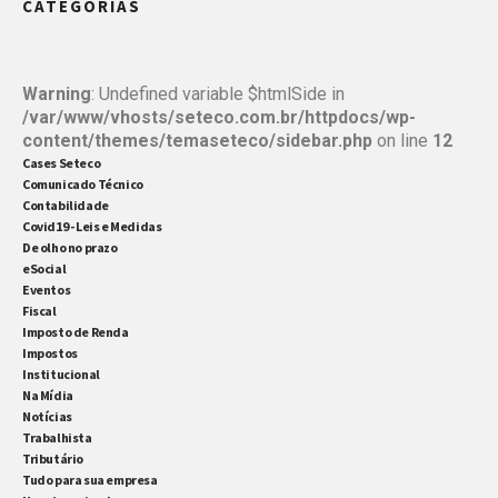
CATEGORIAS
permitido as empresas prorrogarem acordos de
suspensão dos contratos de trabalho e a […]
Warning
: Undefined variable $htmlSide in
/var/www/vhosts/seteco.com.br/httpdocs/wp-
content/themes/temaseteco/sidebar.php
on line
12
Cases Seteco
Comunicado Técnico
Contabilidade
Covid19 - Leis e Medidas
De olho no prazo
eSocial
Eventos
Fiscal
Imposto de Renda
Impostos
Institucional
Na Mídia
Notícias
Trabalhista
Tributário
Tudo para sua empresa