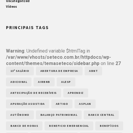
Uncategorized
Vídeos
PRINCIPAIS TAGS
Warning
: Undefined variable $htmlTag in
/var/www/vhosts/seteco.com.br/httpdocs/wp-
content/themes/temaseteco/sidebar.php
on line
27
13º SALÁRIO
ABERTURA DE EMPRESA
ABNT
ADICIONAL
AIRBNB
ALESP
ANTECIPAÇÃO DE RECEBÍVEIS
APRENDIZ
APURAÇÃO ASSISTIDA
ARTIGO
ASPLAN
AUTÔNOMO
BALANÇO PATRIMONIAL
BANCO CENTRAL
BANCO DE HORAS
BENEFICIO EMERGENCIAL
BENEFÍCIOS