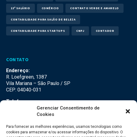
13º SALÁRIO
COMÉRCIO
CONTRATO VERDE E AMARELO
CONTABILIDADE PARA SALÃO DE BELEZA
CONTABILIDADE PARA STARTUPS
CNPJ
CONTADOR
CONTATO
Endereço:
R. Loefgreen, 1387
Vila Mariana – São Paulo / SP
CEP: 04040-031
Telefone:
(11) 3500-3500
Gerenciar Consentimento de
Cookies
E-mail:
falecom@seteco.com.br
Para fornecer as melhores experiências, usamos tecnologias como
cookies para armazenar e/ou acessar informações do dispositivo. O