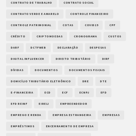
CONTRATO DE TRABALHO
CONTRATO SOCIAL
CONTRATO VERDE E AMARELO
CONTROLE FINANCEIRO
CONTROLE PATRIMONIAL
COTAS
COVID19
CPF
CRÉDITO
CRIPTOMOEDAS
CRONOGRAMA
CUSTOS
DARF
DCTFWEB
DECLARAÇÃO
DESPESAS
DIGITAL INFLUENCER
DIREITO TRIBUTÁRIO
DIRF
DÍVIDAS
DOCUMENTOS
DOCUMENTOS FISCAIS
DOMICÍLIO TRIBUTÁRIO ELETRÔNICO
DRE
DTE
E-FINANCEIRA
ECD
ECF
ECNPJ
EFD
EFD REINF
EIRELI
EMPREENDEDOR
EMPREGO E RENDA
EMPRESA ESTRANGEIRA
EMPRESAS
EMPRÉSTIMOS
ENCERRAMENTO DE EMPRESA