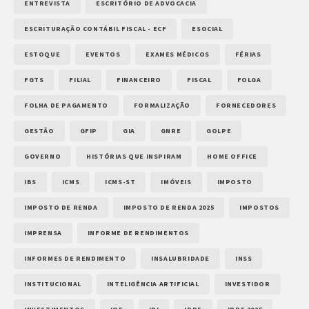
ENTREVISTA
ESCRITÓRIO DE ADVOCACIA
ESCRITURAÇÃO CONTÁBIL FISCAL - ECF
ESOCIAL
ESTOQUE
EVENTOS
EXAMES MÉDICOS
FÉRIAS
FGTS
FILIAL
FINANCEIRO
FISCAL
FOLGA
FOLHA DE PAGAMENTO
FORMALIZAÇÃO
FORNECEDORES
GESTÃO
GFIP
GIA
GNRE
GOLPE
GOVERNO
HISTÓRIAS QUE INSPIRAM
HOME OFFICE
IBS
ICMS
ICMS-ST
IMÓVEIS
IMPOSTO
IMPOSTO DE RENDA
IMPOSTO DE RENDA 2025
IMPOSTOS
IMPRENSA
INFORME DE RENDIMENTOS
INFORMES DE RENDIMENTO
INSALUBRIDADE
INSS
INSTITUCIONAL
INTELIGÊNCIA ARTIFICIAL
INVESTIDOR