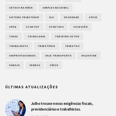
SETECO NA MÍDIA
SIMPLES NACIONAL
SISTEMA TRIBUTÁRIO
SLU
SOCIEDADE
SÓCIO
SPED
STARTUP
STARTUPS
SUCESSÃO
TAXAS
TECNOLOGIA
TERCEIRO SETOR
TRABALHISTA
TRIBUTÁRIO
TRIBUTOS
UNIPROFISSIONAIS
VALE TRANSPORTE
VALUATION
VAREJO
VENDAS
VÍDEO
ÚLTIMAS ATUALIZAÇÕES
Julho trouxe novas exigências fiscais,
previdenciárias e trabalhistas.