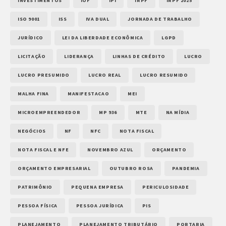
INVESTIMENTOS
IOF
IPI
IRPF
IRPF 2025
ISO 9001
ISS
IVA DUAL
JORNADA DE TRABALHO
JURÍDICO
LEI DA LIBERDADE ECONÔMICA
LGPD
LICITAÇÃO
LIDERANÇA
LINHAS DE CRÉDITO
LUCRO
LUCRO PRESUMIDO
LUCRO REAL
LUCRO RESUMIDO
MALHA FINA
MANIFESTACAO
MEI
MICROEMPREENDEDOR
MP 936
MTE
NA MÍDIA
NEGÓCIOS
NF
NFC
NOTA FISCAL
NOTA FISCAL E NFE
NOVEMBRO AZUL
ORÇAMENTO
ORÇAMENTO EMPRESARIAL
OUTUBRO ROSA
PANDEMIA
PATRIMÔNIO
PEQUENA EMPRESA
PERICULOSIDADE
PESSOA FÍSICA
PESSOA JURÍDICA
PIS
PLANEJAMENTO
PLANEJAMENTO TRIBUTÁRIO
PORTARIA