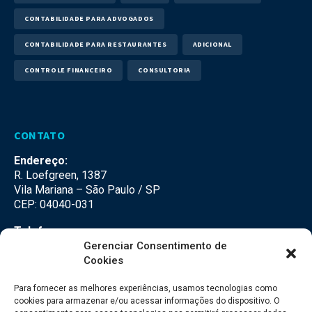
CONTABILIDADE PARA ADVOGADOS
CONTABILIDADE PARA RESTAURANTES
ADICIONAL
CONTROLE FINANCEIRO
CONSULTORIA
CONTATO
Endereço:
R. Loefgreen, 1387
Vila Mariana – São Paulo / SP
CEP: 04040-031
Telefone:
(11) 3500-3500
Gerenciar Consentimento de
Cookies
E-mail:
falecom@seteco.com.br
Para fornecer as melhores experiências, usamos tecnologias como
cookies para armazenar e/ou acessar informações do dispositivo. O