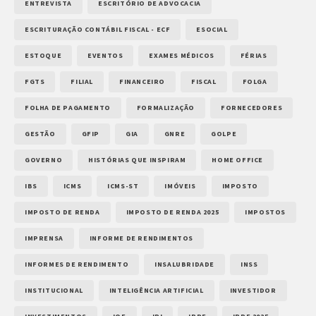
ENTREVISTA
ESCRITÓRIO DE ADVOCACIA
ESCRITURAÇÃO CONTÁBIL FISCAL - ECF
ESOCIAL
ESTOQUE
EVENTOS
EXAMES MÉDICOS
FÉRIAS
FGTS
FILIAL
FINANCEIRO
FISCAL
FOLGA
FOLHA DE PAGAMENTO
FORMALIZAÇÃO
FORNECEDORES
GESTÃO
GFIP
GIA
GNRE
GOLPE
GOVERNO
HISTÓRIAS QUE INSPIRAM
HOME OFFICE
IBS
ICMS
ICMS-ST
IMÓVEIS
IMPOSTO
IMPOSTO DE RENDA
IMPOSTO DE RENDA 2025
IMPOSTOS
IMPRENSA
INFORME DE RENDIMENTOS
INFORMES DE RENDIMENTO
INSALUBRIDADE
INSS
INSTITUCIONAL
INTELIGÊNCIA ARTIFICIAL
INVESTIDOR