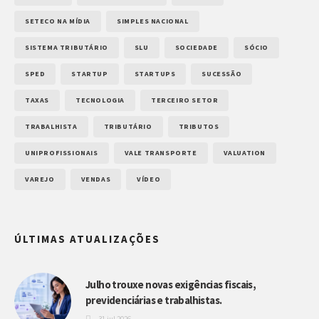
SETECO NA MÍDIA
SIMPLES NACIONAL
SISTEMA TRIBUTÁRIO
SLU
SOCIEDADE
SÓCIO
SPED
STARTUP
STARTUPS
SUCESSÃO
TAXAS
TECNOLOGIA
TERCEIRO SETOR
TRABALHISTA
TRIBUTÁRIO
TRIBUTOS
UNIPROFISSIONAIS
VALE TRANSPORTE
VALUATION
VAREJO
VENDAS
VÍDEO
ÚLTIMAS ATUALIZAÇÕES
Julho trouxe novas exigências fiscais,
previdenciárias e trabalhistas.