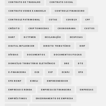
CONTRATO DE TRABALHO
CONTRATO SOCIAL
CONTRATO VERDE E AMARELO
CONTROLE FINANCEIRO
CONTROLE PATRIMONIAL
COTAS
COVID19
CPF
CRÉDITO
CRIPTOMOEDAS
CRONOGRAMA
CUSTOS
DARF
DCTFWEB
DECLARAÇÃO
DESPESAS
DIGITAL INFLUENCER
DIREITO TRIBUTÁRIO
DIRF
DÍVIDAS
DOCUMENTOS
DOCUMENTOS FISCAIS
DOMICÍLIO TRIBUTÁRIO ELETRÔNICO
DRE
DTE
E-FINANCEIRA
ECD
ECF
ECNPJ
EFD
EFD REINF
EIRELI
EMPREENDEDOR
EMPREGO E RENDA
EMPRESA ESTRANGEIRA
EMPRESAS
EMPRÉSTIMOS
ENCERRAMENTO DE EMPRESA