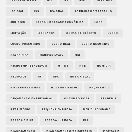
INVESTIMENTOS
IOF
IPI
IRPF
IRPF 2025
ISO 9001
ISS
IVA DUAL
JORNADA DE TRABALHO
JURÍDICO
LEI DA LIBERDADE ECONÔMICA
LGPD
LICITAÇÃO
LIDERANÇA
LINHAS DE CRÉDITO
LUCRO
LUCRO PRESUMIDO
LUCRO REAL
LUCRO RESUMIDO
MALHA FINA
MANIFESTACAO
MEI
MICROEMPREENDEDOR
MP 936
MTE
NA MÍDIA
NEGÓCIOS
NF
NFC
NOTA FISCAL
NOTA FISCAL E NFE
NOVEMBRO AZUL
ORÇAMENTO
ORÇAMENTO EMPRESARIAL
OUTUBRO ROSA
PANDEMIA
PATRIMÔNIO
PEQUENA EMPRESA
PERICULOSIDADE
PESSOA FÍSICA
PESSOA JURÍDICA
PIS
PLANEJAMENTO
PLANEJAMENTO TRIBUTÁRIO
PORTARIA