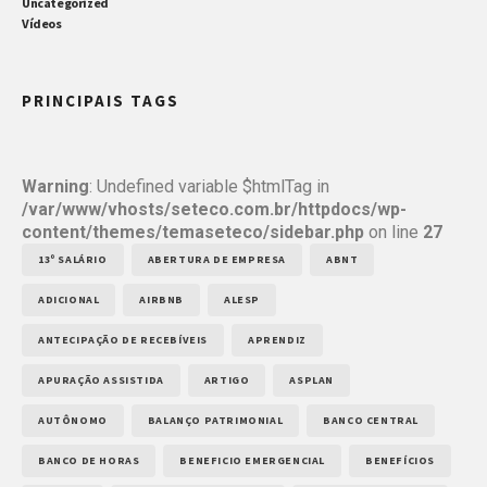
Uncategorized
Vídeos
PRINCIPAIS TAGS
Warning
: Undefined variable $htmlTag in
/var/www/vhosts/seteco.com.br/httpdocs/wp-
content/themes/temaseteco/sidebar.php
on line
27
13º SALÁRIO
ABERTURA DE EMPRESA
ABNT
ADICIONAL
AIRBNB
ALESP
ANTECIPAÇÃO DE RECEBÍVEIS
APRENDIZ
APURAÇÃO ASSISTIDA
ARTIGO
ASPLAN
AUTÔNOMO
BALANÇO PATRIMONIAL
BANCO CENTRAL
BANCO DE HORAS
BENEFICIO EMERGENCIAL
BENEFÍCIOS