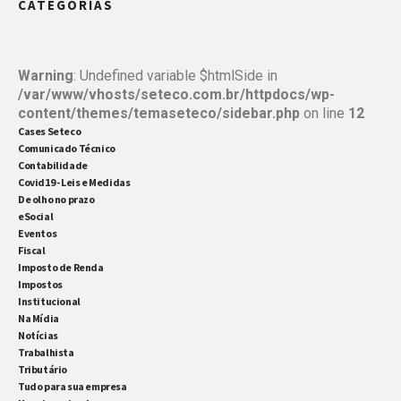
CATEGORIAS
pagamento e está no Simples Nacional, há outras
opções tributárias para pagar menos impostos,
como o Lucro Presumido e […]
Warning
: Undefined variable $htmlSide in
/var/www/vhosts/seteco.com.br/httpdocs/wp-
content/themes/temaseteco/sidebar.php
on line
12
Cases Seteco
Comunicado Técnico
Contabilidade
Covid19 - Leis e Medidas
De olho no prazo
eSocial
Eventos
Fiscal
Imposto de Renda
Impostos
Institucional
Na Mídia
Notícias
Trabalhista
Tributário
Tudo para sua empresa