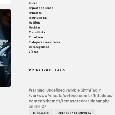
e
Fiscal
Imposto de Renda
re
Impostos
Institucional
Na Mídia
Notícias
Trabalhista
Tributário
Tudo para sua empresa
Uncategorized
Vídeos
PRINCIPAIS TAGS
Warning
: Undefined variable $htmlTag in
/var/www/vhosts/seteco.com.br/httpdocs/
content/themes/temaseteco/sidebar.php
on line
27
13º SALÁRIO
ABERTURA DE EMPRESA