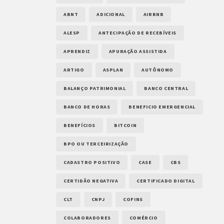
ABNT
ADICIONAL
AIRBNB
ALESP
ANTECIPAÇÃO DE RECEBÍVEIS
APRENDIZ
APURAÇÃO ASSISTIDA
ARTIGO
ASPLAN
AUTÔNOMO
BALANÇO PATRIMONIAL
BANCO CENTRAL
BANCO DE HORAS
BENEFICIO EMERGENCIAL
BENEFÍCIOS
BITCOIN
BPO OU TERCEIRIZAÇÃO
CADASTRO POSITIVO
CASE
CBS
CERTIDÃO NEGATIVA
CERTIFICADO DIGITAL
CLT
CNPJ
COFINS
COLABORADORES
COMÉRCIO