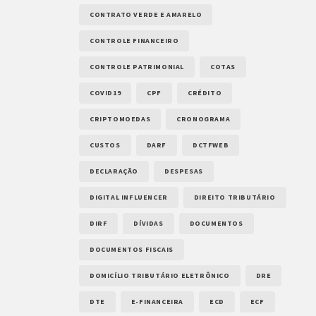
CONTRATO VERDE E AMARELO
CONTROLE FINANCEIRO
CONTROLE PATRIMONIAL
COTAS
COVID19
CPF
CRÉDITO
CRIPTOMOEDAS
CRONOGRAMA
CUSTOS
DARF
DCTFWEB
DECLARAÇÃO
DESPESAS
DIGITAL INFLUENCER
DIREITO TRIBUTÁRIO
DIRF
DÍVIDAS
DOCUMENTOS
DOCUMENTOS FISCAIS
DOMICÍLIO TRIBUTÁRIO ELETRÔNICO
DRE
DTE
E-FINANCEIRA
ECD
ECF