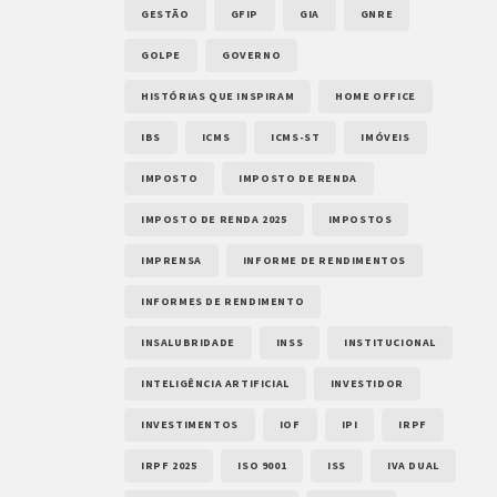
GESTÃO
GFIP
GIA
GNRE
GOLPE
GOVERNO
HISTÓRIAS QUE INSPIRAM
HOME OFFICE
IBS
ICMS
ICMS-ST
IMÓVEIS
IMPOSTO
IMPOSTO DE RENDA
IMPOSTO DE RENDA 2025
IMPOSTOS
IMPRENSA
INFORME DE RENDIMENTOS
INFORMES DE RENDIMENTO
INSALUBRIDADE
INSS
INSTITUCIONAL
INTELIGÊNCIA ARTIFICIAL
INVESTIDOR
INVESTIMENTOS
IOF
IPI
IRPF
IRPF 2025
ISO 9001
ISS
IVA DUAL