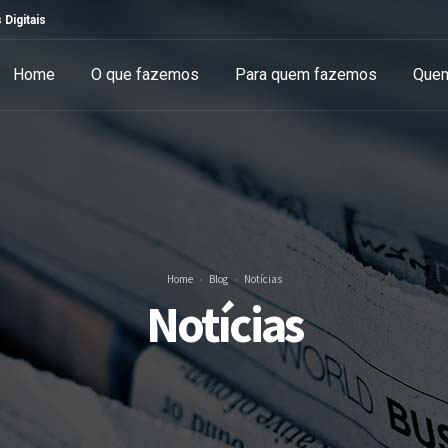
 Digitais
Home
O que fazemos
Para quem fazemos
Que
Home
Blog
Notícias
Notícias