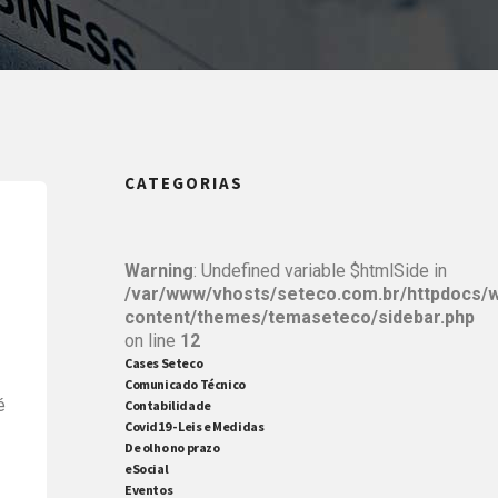
CATEGORIAS
Warning
: Undefined variable $htmlSide in
/var/www/vhosts/seteco.com.br/httpdocs/
content/themes/temaseteco/sidebar.php
on line
12
Cases Seteco
Comunicado Técnico
é
Contabilidade
Covid19 - Leis e Medidas
De olho no prazo
eSocial
Eventos