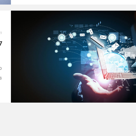
como objetivo principal interligar os dados contábeis 
fiscais referentes ao IRPJ e à Contribuição Social sob
o Lucro Líquido (CSLL). Fale […]
19
7
:
o
s
a
o
–
s
]