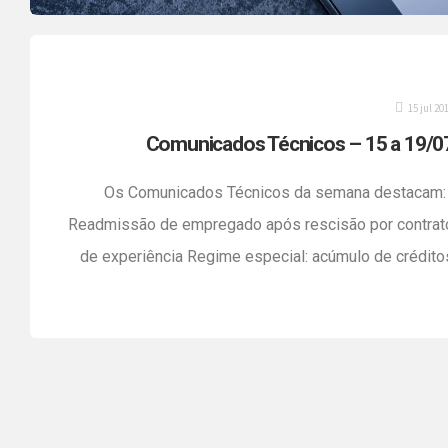
15 jul 20
Comunicados Técnicos – 15 a 19/0
Os Comunicados Técnicos da semana destacam
Readmissão de empregado após rescisão por contrat
de experiência Regime especial: acúmulo de crédito
do ICMS Retirada de pró-labore pelos sócios d
empresa Carnê Leão: obrigatoriedade do recolhiment
ECF 2019: Escrituração Contábil Fiscal Nota de Débito 
Documento Utilizado para Reembolso de Despesa
Fique atento aos prazos […