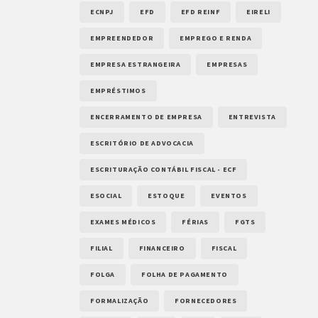
ECNPJ
EFD
EFD REINF
EIRELI
EMPREENDEDOR
EMPREGO E RENDA
EMPRESA ESTRANGEIRA
EMPRESAS
EMPRÉSTIMOS
ENCERRAMENTO DE EMPRESA
ENTREVISTA
ESCRITÓRIO DE ADVOCACIA
ESCRITURAÇÃO CONTÁBIL FISCAL - ECF
ESOCIAL
ESTOQUE
EVENTOS
EXAMES MÉDICOS
FÉRIAS
FGTS
FILIAL
FINANCEIRO
FISCAL
FOLGA
FOLHA DE PAGAMENTO
FORMALIZAÇÃO
FORNECEDORES