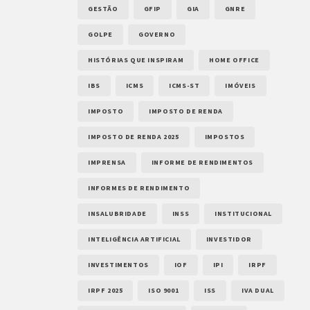
GESTÃO
GFIP
GIA
GNRE
GOLPE
GOVERNO
HISTÓRIAS QUE INSPIRAM
HOME OFFICE
IBS
ICMS
ICMS-ST
IMÓVEIS
IMPOSTO
IMPOSTO DE RENDA
IMPOSTO DE RENDA 2025
IMPOSTOS
IMPRENSA
INFORME DE RENDIMENTOS
INFORMES DE RENDIMENTO
INSALUBRIDADE
INSS
INSTITUCIONAL
INTELIGÊNCIA ARTIFICIAL
INVESTIDOR
INVESTIMENTOS
IOF
IPI
IRPF
IRPF 2025
ISO 9001
ISS
IVA DUAL