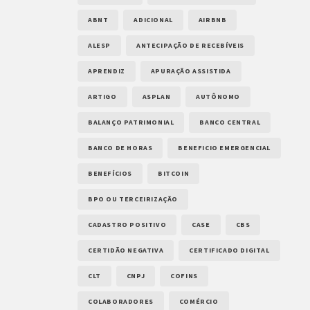
ABNT
ADICIONAL
AIRBNB
ALESP
ANTECIPAÇÃO DE RECEBÍVEIS
APRENDIZ
APURAÇÃO ASSISTIDA
ARTIGO
ASPLAN
AUTÔNOMO
BALANÇO PATRIMONIAL
BANCO CENTRAL
BANCO DE HORAS
BENEFICIO EMERGENCIAL
BENEFÍCIOS
BITCOIN
BPO OU TERCEIRIZAÇÃO
CADASTRO POSITIVO
CASE
CBS
CERTIDÃO NEGATIVA
CERTIFICADO DIGITAL
CLT
CNPJ
COFINS
COLABORADORES
COMÉRCIO