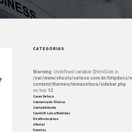
CATEGORIAS
Warning
: Undefined variable $htmlSide in
/var/www/vhosts/seteco.com.br/httpdocs/
?
content/themes/temaseteco/sidebar.php
on line
12
Cases Seteco
Comunicado Técnico
Contabilidade
Covid19 - Leis e Medidas
De olho no prazo
eSocial
Eventos