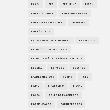
ECNPJ
EFD
EFD REINF
EIRELI
EMPREENDEDOR
EMPREGO E RENDA
EMPRESA ESTRANGEIRA
EMPRESAS
EMPRÉSTIMOS
ENCERRAMENTO DE EMPRESA
ENTREVISTA
ESCRITÓRIO DE ADVOCACIA
ESCRITURAÇÃO CONTÁBIL FISCAL - ECF
ESOCIAL
ESTOQUE
EVENTOS
EXAMES MÉDICOS
FÉRIAS
FGTS
FILIAL
FINANCEIRO
FISCAL
FOLGA
FOLHA DE PAGAMENTO
FORMALIZAÇÃO
FORNECEDORES