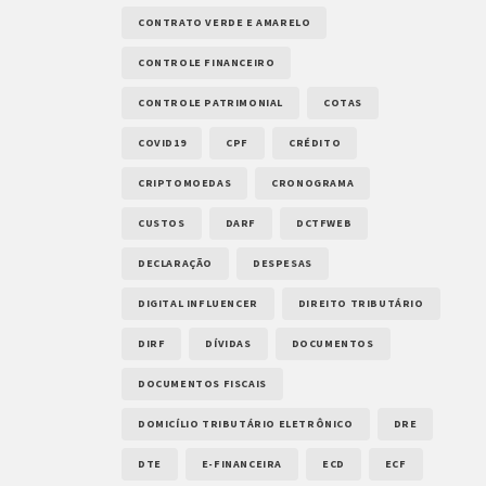
CONTRATO VERDE E AMARELO
CONTROLE FINANCEIRO
CONTROLE PATRIMONIAL
COTAS
COVID19
CPF
CRÉDITO
CRIPTOMOEDAS
CRONOGRAMA
CUSTOS
DARF
DCTFWEB
DECLARAÇÃO
DESPESAS
DIGITAL INFLUENCER
DIREITO TRIBUTÁRIO
DIRF
DÍVIDAS
DOCUMENTOS
DOCUMENTOS FISCAIS
DOMICÍLIO TRIBUTÁRIO ELETRÔNICO
DRE
DTE
E-FINANCEIRA
ECD
ECF