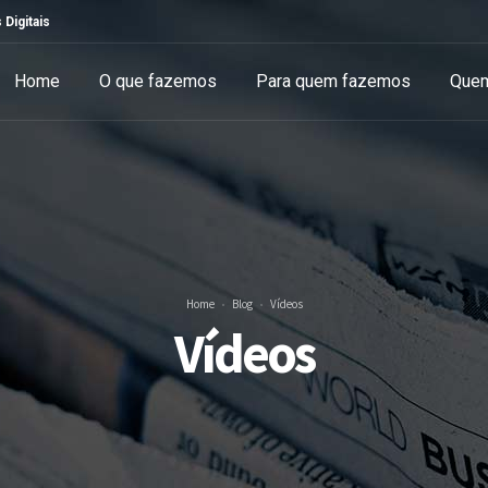
 Digitais
Home
O que fazemos
Para quem fazemos
Que
Home
Blog
Vídeos
Vídeos