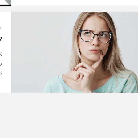
20
?
,
o
e
m
s
s
]