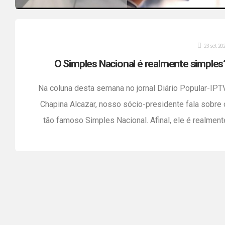
23 set 20
O Simples Nacional é realmente simples
Na coluna desta semana no jornal Diário Popular-IPTV
Chapina Alcazar, nosso sócio-presidente fala sobre 
tão famoso Simples Nacional. Afinal, ele é realment
simples? Para os pequenos comerciantes, que não tê
alto custo na folha de pagamento e está no Simple
Nacional, há outras opções tributárias para pagar meno
impostos, como o Lucro Presumido e […