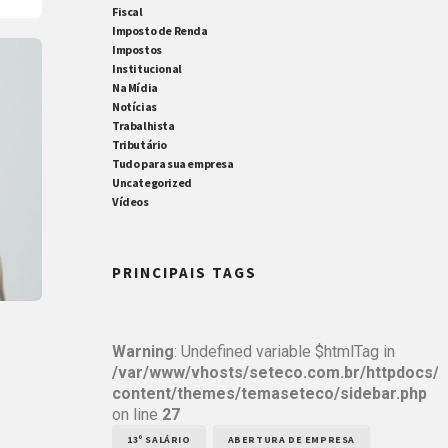
Fiscal
Imposto de Renda
Impostos
Institucional
Na Mídia
Notícias
Trabalhista
Tributário
Tudo para sua empresa
Uncategorized
Vídeos
PRINCIPAIS TAGS
Warning
: Undefined variable $htmlTag in
/var/www/vhosts/seteco.com.br/httpdocs/
content/themes/temaseteco/sidebar.php
on line
27
13º SALÁRIO
ABERTURA DE EMPRESA