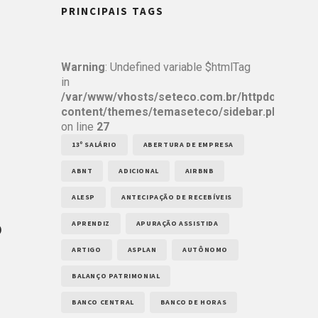
PRINCIPAIS TAGS
Warning
: Undefined variable $htmlTag
in
/var/www/vhosts/seteco.com.br/httpdocs/wp-
content/themes/temaseteco/sidebar.php
on line
27
13º SALÁRIO
ABERTURA DE EMPRESA
ABNT
ADICIONAL
AIRBNB
ALESP
ANTECIPAÇÃO DE RECEBÍVEIS
o
APRENDIZ
APURAÇÃO ASSISTIDA
ARTIGO
ASPLAN
AUTÔNOMO
BALANÇO PATRIMONIAL
BANCO CENTRAL
BANCO DE HORAS