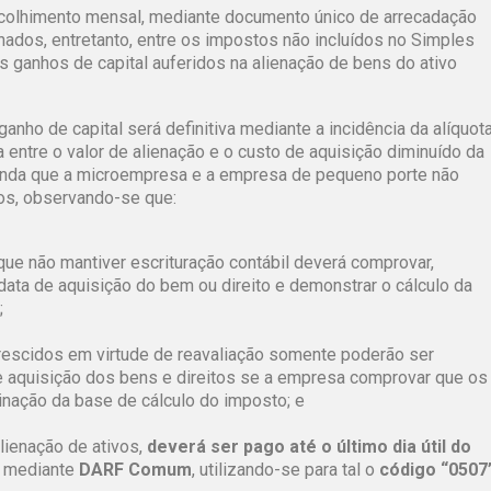
recolhimento mensal, mediante documento único de arrecadação
nados, entretanto, entre os impostos não incluídos no Simples
s ganhos de capital auferidos na alienação de bens do ativo
ganho de capital será definitiva mediante a incidência da alíquot
 entre o valor de alienação e o custo de aquisição diminuído da
ainda que a microempresa e a empresa de pequeno porte não
os, observando-se que:
ue não mantiver escrituração contábil deverá comprovar,
data de aquisição do bem ou direito e demonstrar o cálculo da
;
crescidos em virtude de reavaliação somente poderão ser
 aquisição dos bens e direitos se a empresa comprovar que os
nação da base de cálculo do imposto; e
alienação de ativos,
deverá ser pago até o último dia útil do
, mediante
DARF Comum
, utilizando-se para tal o
código “0507