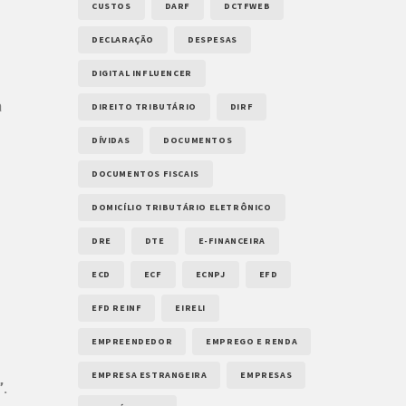
CUSTOS
DARF
DCTFWEB
DECLARAÇÃO
DESPESAS
DIGITAL INFLUENCER
a
DIREITO TRIBUTÁRIO
DIRF
DÍVIDAS
DOCUMENTOS
DOCUMENTOS FISCAIS
DOMICÍLIO TRIBUTÁRIO ELETRÔNICO
DRE
DTE
E-FINANCEIRA
ECD
ECF
ECNPJ
EFD
EFD REINF
EIRELI
EMPREENDEDOR
EMPREGO E RENDA
EMPRESA ESTRANGEIRA
EMPRESAS
”.