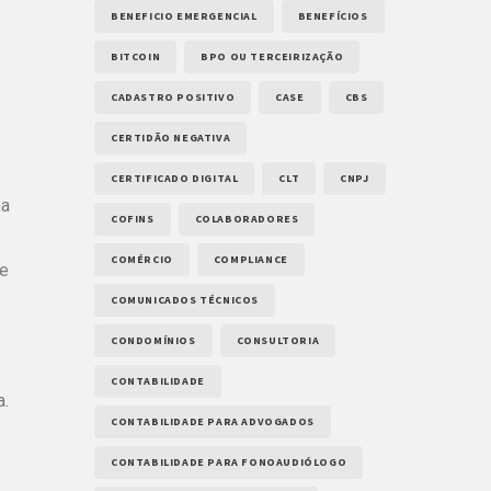
BENEFICIO EMERGENCIAL
BENEFÍCIOS
BITCOIN
BPO OU TERCEIRIZAÇÃO
CADASTRO POSITIVO
CASE
CBS
CERTIDÃO NEGATIVA
CERTIFICADO DIGITAL
CLT
CNPJ
ma
COFINS
COLABORADORES
COMÉRCIO
COMPLIANCE
ue
COMUNICADOS TÉCNICOS
CONDOMÍNIOS
CONSULTORIA
CONTABILIDADE
a.
CONTABILIDADE PARA ADVOGADOS
CONTABILIDADE PARA FONOAUDIÓLOGO