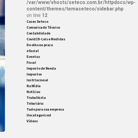
/var/www/vhosts/seteco.com.br/httpdocs/wp-
content/themes/temaseteco/sidebar.php
on line
12
Cases Seteco
Comunicado Técnico
Contabilidade
Covid19 - Leis e Medidas
De olho no prazo
eSocial
Eventos
Fiscal
Imposto de Renda
Impostos
Institucional
Na Mídia
Notícias
Trabalhista
Tributário
Tudo para sua empresa
Uncategorized
Vídeos