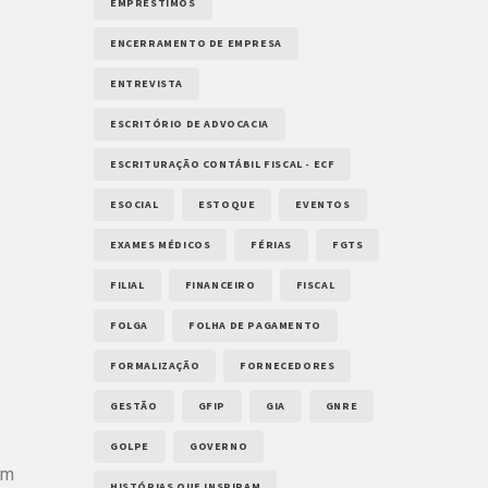
EMPRÉSTIMOS
ENCERRAMENTO DE EMPRESA
ENTREVISTA
ESCRITÓRIO DE ADVOCACIA
ESCRITURAÇÃO CONTÁBIL FISCAL - ECF
ESOCIAL
ESTOQUE
EVENTOS
EXAMES MÉDICOS
FÉRIAS
FGTS
FILIAL
FINANCEIRO
FISCAL
FOLGA
FOLHA DE PAGAMENTO
FORMALIZAÇÃO
FORNECEDORES
GESTÃO
GFIP
GIA
GNRE
GOLPE
GOVERNO
um
HISTÓRIAS QUE INSPIRAM