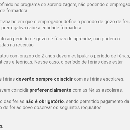
definido no programa de aprendizagem, não podendo o emprega
ade formadora.
 trabalho em que o empregador define o período de gozo de fér
 prerrogativa cabe à entidade formadora.
o ao período de gozo de férias do aprendiz, não poderá o
adas na rescisão.
os com prazos de 2 anos devem estipular o período de férias,
áticas e teóricas. Nesse caso, o período de férias deve estar
s férias
deverão sempre coincidir
com as férias escolares.
evem coincidir
preferencialmente
com as férias escolares.
zo das férias
não é obrigatório
, sendo permitido pagamento da
zo de férias deve observar os seguintes requisitos
s;