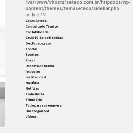
/var/www/vhosts/seteco.com.br/httpdocs/wp-
content/themes/temaseteco/sidebar.php
on line
12
Cases Seteco
Comunicado Técnico
Contabilidade
Covid19 - Leis e Medidas
De olho no prazo
eSocial
Eventos
Fiscal
Imposto de Renda
Impostos
Institucional
Na Mídia
Notícias
Trabalhista
Tributário
Tudo para sua empresa
Uncategorized
Vídeos