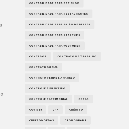
CONTABILIDADE PARA PET SHOP
CONTABILIDADE PARA RESTAURANTES
na
CONTABILIDADE PARA SALÃO DE BELEZA
CONTABILIDADE PARA STARTUPS
CONTABILIDADE PARA YOUTUBER
CONTADOR
CONTRATO DE TRABALHO
CONTRATO SOCIAL
CONTRATO VERDE E AMARELO
CONTROLE FINANCEIRO
 o
CONTROLE PATRIMONIAL
COTAS
COVID19
CPF
CRÉDITO
CRIPTOMOEDAS
CRONOGRAMA