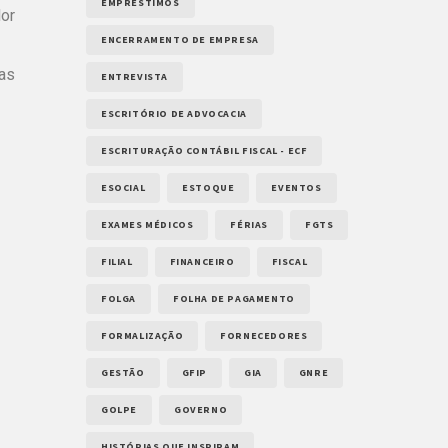
EMPRÉSTIMOS
dor
ENCERRAMENTO DE EMPRESA
ias
ENTREVISTA
ESCRITÓRIO DE ADVOCACIA
ESCRITURAÇÃO CONTÁBIL FISCAL - ECF
ESOCIAL
ESTOQUE
EVENTOS
EXAMES MÉDICOS
FÉRIAS
FGTS
FILIAL
FINANCEIRO
FISCAL
FOLGA
FOLHA DE PAGAMENTO
FORMALIZAÇÃO
FORNECEDORES
GESTÃO
GFIP
GIA
GNRE
GOLPE
GOVERNO
HISTÓRIAS QUE INSPIRAM