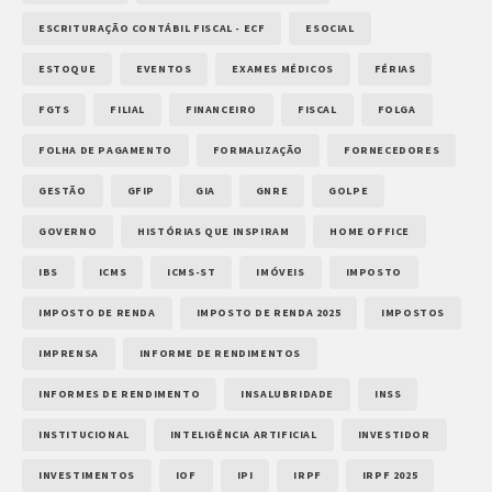
ESCRITURAÇÃO CONTÁBIL FISCAL - ECF
ESOCIAL
ESTOQUE
EVENTOS
EXAMES MÉDICOS
FÉRIAS
FGTS
FILIAL
FINANCEIRO
FISCAL
FOLGA
FOLHA DE PAGAMENTO
FORMALIZAÇÃO
FORNECEDORES
GESTÃO
GFIP
GIA
GNRE
GOLPE
GOVERNO
HISTÓRIAS QUE INSPIRAM
HOME OFFICE
IBS
ICMS
ICMS-ST
IMÓVEIS
IMPOSTO
IMPOSTO DE RENDA
IMPOSTO DE RENDA 2025
IMPOSTOS
IMPRENSA
INFORME DE RENDIMENTOS
INFORMES DE RENDIMENTO
INSALUBRIDADE
INSS
INSTITUCIONAL
INTELIGÊNCIA ARTIFICIAL
INVESTIDOR
INVESTIMENTOS
IOF
IPI
IRPF
IRPF 2025