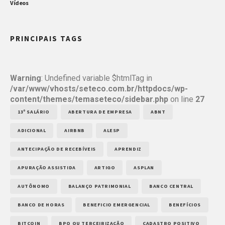
Vídeos
PRINCIPAIS TAGS
Warning
: Undefined variable $htmlTag in
/var/www/vhosts/seteco.com.br/httpdocs/wp-
content/themes/temaseteco/sidebar.php
on line
27
13º SALÁRIO
ABERTURA DE EMPRESA
ABNT
ADICIONAL
AIRBNB
ALESP
ANTECIPAÇÃO DE RECEBÍVEIS
APRENDIZ
APURAÇÃO ASSISTIDA
ARTIGO
ASPLAN
AUTÔNOMO
BALANÇO PATRIMONIAL
BANCO CENTRAL
BANCO DE HORAS
BENEFICIO EMERGENCIAL
BENEFÍCIOS
BITCOIN
BPO OU TERCEIRIZAÇÃO
CADASTRO POSITIVO