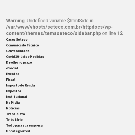
Warning
: Undefined variable $htmlSide in
/var/www/vhosts/seteco.com.br/httpdocs/wp-
content/themes/temaseteco/sidebar.php
on line
12
Cases Seteco
Comunicado Técnico
Contabilidade
Covid19 - Leis e Medidas
De olho no prazo
eSocial
Eventos
Fiscal
Imposto de Renda
Impostos
Institucional
Na Mídia
Notícias
Trabalhista
Tributário
Tudo para sua empresa
Uncategorized