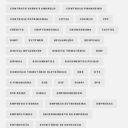
CONTRATO VERDE E AMARELO
CONTROLE FINANCEIRO
CONTROLE PATRIMONIAL
COTAS
COVID19
CPF
CRÉDITO
CRIPTOMOEDAS
CRONOGRAMA
CUSTOS
DARF
DCTFWEB
DECLARAÇÃO
DESPESAS
DIGITAL INFLUENCER
DIREITO TRIBUTÁRIO
DIRF
DÍVIDAS
DOCUMENTOS
DOCUMENTOS FISCAIS
DOMICÍLIO TRIBUTÁRIO ELETRÔNICO
DRE
DTE
E-FINANCEIRA
ECD
ECF
ECNPJ
EFD
EFD REINF
EIRELI
EMPREENDEDOR
EMPREGO E RENDA
EMPRESA ESTRANGEIRA
EMPRESAS
EMPRÉSTIMOS
ENCERRAMENTO DE EMPRESA
ENTREVISTA
ESCRITÓRIO DE ADVOCACIA