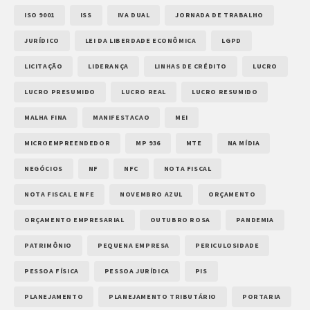
ISO 9001
ISS
IVA DUAL
JORNADA DE TRABALHO
JURÍDICO
LEI DA LIBERDADE ECONÔMICA
LGPD
LICITAÇÃO
LIDERANÇA
LINHAS DE CRÉDITO
LUCRO
LUCRO PRESUMIDO
LUCRO REAL
LUCRO RESUMIDO
MALHA FINA
MANIFESTACAO
MEI
MICROEMPREENDEDOR
MP 936
MTE
NA MÍDIA
NEGÓCIOS
NF
NFC
NOTA FISCAL
NOTA FISCAL E NFE
NOVEMBRO AZUL
ORÇAMENTO
ORÇAMENTO EMPRESARIAL
OUTUBRO ROSA
PANDEMIA
PATRIMÔNIO
PEQUENA EMPRESA
PERICULOSIDADE
PESSOA FÍSICA
PESSOA JURÍDICA
PIS
PLANEJAMENTO
PLANEJAMENTO TRIBUTÁRIO
PORTARIA