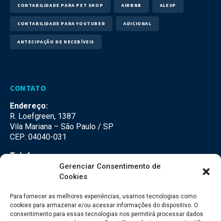
CONTABILIDADE PARA PET SHOP
AIRBNB
ALESP
CONTABILIDADE PARA YOUTUBER
ADICIONAL
ANTECIPAÇÃO DE RECEBÍVEIS
CONTATO
Endereço:
R. Loefgreen, 1387
Vila Mariana – São Paulo / SP
CEP: 04040-031
Telefone:
(11) 3500-3500
Gerenciar Consentimento de
Cookies
E-mail:
falecom@seteco.com.br
Para fornecer as melhores experiências, usamos tecnologias como
cookies para armazenar e/ou acessar informações do dispositivo. O
consentimento para essas tecnologias nos permitirá processar dados
Redes Sociais