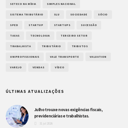
SETECO NA MÍDIA
SIMPLES NACIONAL
SISTEMA TRIBUTÁRIO
SLU
SOCIEDADE
SÓCIO
SPED
STARTUP
STARTUPS
SUCESSÃO
TAXAS
TECNOLOGIA
TERCEIRO SETOR
TRABALHISTA
TRIBUTÁRIO
TRIBUTOS
UNIPROFISSIONAIS
VALE TRANSPORTE
VALUATION
VAREJO
VENDAS
VÍDEO
ÚLTIMAS ATUALIZAÇÕES
Julho trouxe novas exigências fiscais,
previdenciárias e trabalhistas.
31 jul 2026