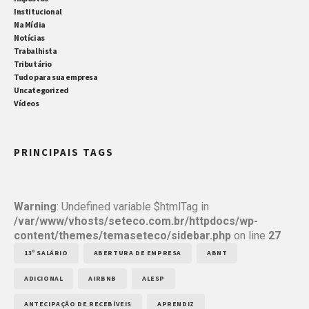
Institucional
Na Mídia
Notícias
Trabalhista
Tributário
Tudo para sua empresa
Uncategorized
Vídeos
PRINCIPAIS TAGS
Warning
: Undefined variable $htmlTag in
/var/www/vhosts/seteco.com.br/httpdocs/wp-
content/themes/temaseteco/sidebar.php
on line
27
13º SALÁRIO
ABERTURA DE EMPRESA
ABNT
ADICIONAL
AIRBNB
ALESP
ANTECIPAÇÃO DE RECEBÍVEIS
APRENDIZ