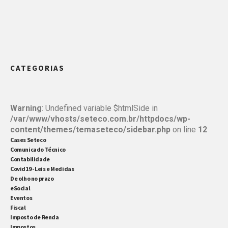
CATEGORIAS
Warning
: Undefined variable $htmlSide in
/var/www/vhosts/seteco.com.br/httpdocs/wp-
content/themes/temaseteco/sidebar.php
on line
12
Cases Seteco
Comunicado Técnico
Contabilidade
Covid19 - Leis e Medidas
De olho no prazo
eSocial
Eventos
Fiscal
Imposto de Renda
Impostos