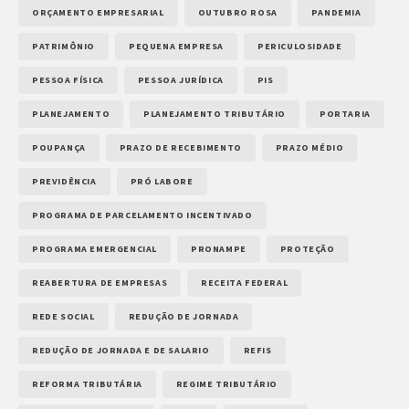
ORÇAMENTO EMPRESARIAL
OUTUBRO ROSA
PANDEMIA
PATRIMÔNIO
PEQUENA EMPRESA
PERICULOSIDADE
PESSOA FÍSICA
PESSOA JURÍDICA
PIS
PLANEJAMENTO
PLANEJAMENTO TRIBUTÁRIO
PORTARIA
POUPANÇA
PRAZO DE RECEBIMENTO
PRAZO MÉDIO
PREVIDÊNCIA
PRÓ LABORE
PROGRAMA DE PARCELAMENTO INCENTIVADO
PROGRAMA EMERGENCIAL
PRONAMPE
PROTEÇÃO
REABERTURA DE EMPRESAS
RECEITA FEDERAL
REDE SOCIAL
REDUÇÃO DE JORNADA
REDUÇÃO DE JORNADA E DE SALARIO
REFIS
REFORMA TRIBUTÁRIA
REGIME TRIBUTÁRIO