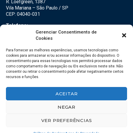
R. Loefgreen, 1387
Vila Mariana – São Paulo / SP
CEP: 04040-031
Telefone:
(11) 3500-3500
Gerenciar Consentimento de
Cookies
E-mail:
falecom@seteco.com.br
Para fornecer as melhores experiências, usamos tecnologias como
cookies para armazenar e/ou acessar informações do dispositivo. O
consentimento para essas tecnologias nos permitirá processar dados
Redes Sociais
como comportamento de navegação ou IDs exclusivos neste site. Não
consentir ou retirar o consentimento pode afetar negativamente certos
recursos e funções.
ACEITAR
NEGAR
VER PREFERÊNCIAS
© 2018 – SETECO – Todos os direitos reservados. | Desenvolvido por
123esite