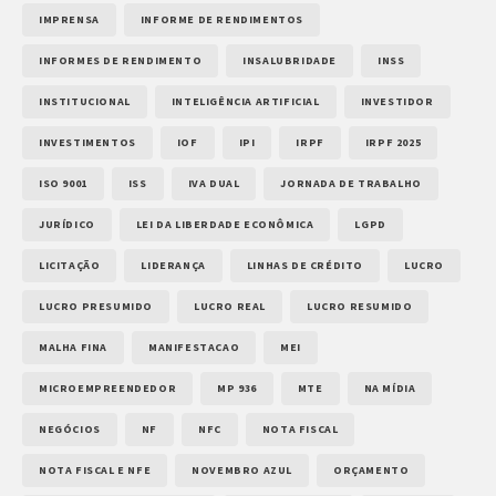
IMPRENSA
INFORME DE RENDIMENTOS
INFORMES DE RENDIMENTO
INSALUBRIDADE
INSS
INSTITUCIONAL
INTELIGÊNCIA ARTIFICIAL
INVESTIDOR
INVESTIMENTOS
IOF
IPI
IRPF
IRPF 2025
ISO 9001
ISS
IVA DUAL
JORNADA DE TRABALHO
JURÍDICO
LEI DA LIBERDADE ECONÔMICA
LGPD
LICITAÇÃO
LIDERANÇA
LINHAS DE CRÉDITO
LUCRO
LUCRO PRESUMIDO
LUCRO REAL
LUCRO RESUMIDO
MALHA FINA
MANIFESTACAO
MEI
MICROEMPREENDEDOR
MP 936
MTE
NA MÍDIA
NEGÓCIOS
NF
NFC
NOTA FISCAL
NOTA FISCAL E NFE
NOVEMBRO AZUL
ORÇAMENTO