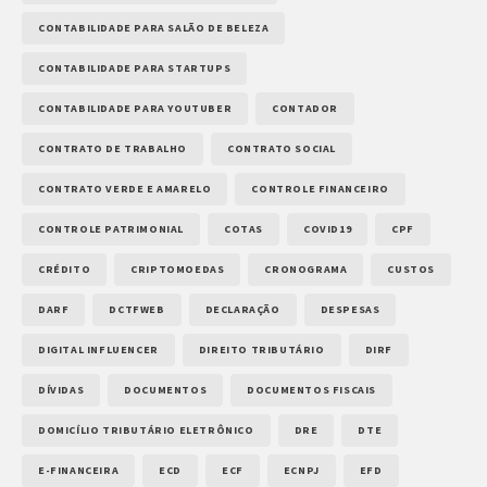
CONTABILIDADE PARA SALÃO DE BELEZA
CONTABILIDADE PARA STARTUPS
CONTABILIDADE PARA YOUTUBER
CONTADOR
CONTRATO DE TRABALHO
CONTRATO SOCIAL
CONTRATO VERDE E AMARELO
CONTROLE FINANCEIRO
CONTROLE PATRIMONIAL
COTAS
COVID19
CPF
CRÉDITO
CRIPTOMOEDAS
CRONOGRAMA
CUSTOS
DARF
DCTFWEB
DECLARAÇÃO
DESPESAS
DIGITAL INFLUENCER
DIREITO TRIBUTÁRIO
DIRF
DÍVIDAS
DOCUMENTOS
DOCUMENTOS FISCAIS
DOMICÍLIO TRIBUTÁRIO ELETRÔNICO
DRE
DTE
E-FINANCEIRA
ECD
ECF
ECNPJ
EFD