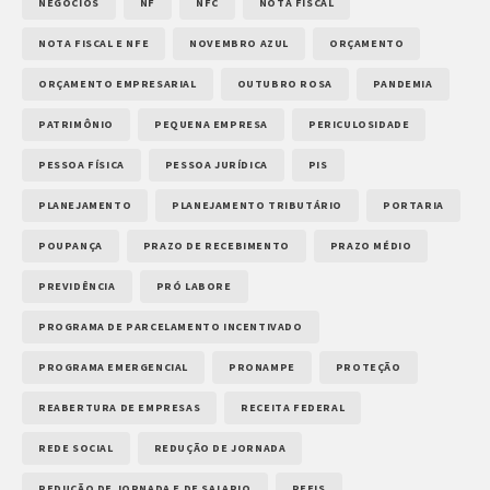
NEGÓCIOS
NF
NFC
NOTA FISCAL
NOTA FISCAL E NFE
NOVEMBRO AZUL
ORÇAMENTO
ORÇAMENTO EMPRESARIAL
OUTUBRO ROSA
PANDEMIA
PATRIMÔNIO
PEQUENA EMPRESA
PERICULOSIDADE
PESSOA FÍSICA
PESSOA JURÍDICA
PIS
PLANEJAMENTO
PLANEJAMENTO TRIBUTÁRIO
PORTARIA
POUPANÇA
PRAZO DE RECEBIMENTO
PRAZO MÉDIO
PREVIDÊNCIA
PRÓ LABORE
PROGRAMA DE PARCELAMENTO INCENTIVADO
PROGRAMA EMERGENCIAL
PRONAMPE
PROTEÇÃO
REABERTURA DE EMPRESAS
RECEITA FEDERAL
REDE SOCIAL
REDUÇÃO DE JORNADA
REDUÇÃO DE JORNADA E DE SALARIO
REFIS