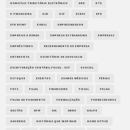
DOMICÍLIO TRIBUTÁRIO ELETRÔNICO
DRE
DTE
E-FINANCEIRA
ECD
ECF
ECNPJ
EFD
EFD REINF
EIRELI
EMPREENDEDOR
EMPREGO E RENDA
EMPRESA ESTRANGEIRA
EMPRESAS
EMPRÉSTIMOS
ENCERRAMENTO DE EMPRESA
ENTREVISTA
ESCRITÓRIO DE ADVOCACIA
ESCRITURAÇÃO CONTÁBIL FISCAL - ECF
ESOCIAL
ESTOQUE
EVENTOS
EXAMES MÉDICOS
FÉRIAS
FGTS
FILIAL
FINANCEIRO
FISCAL
FOLGA
FOLHA DE PAGAMENTO
FORMALIZAÇÃO
FORNECEDORES
GESTÃO
GFIP
GIA
GNRE
GOLPE
GOVERNO
HISTÓRIAS QUE INSPIRAM
HOME OFFICE