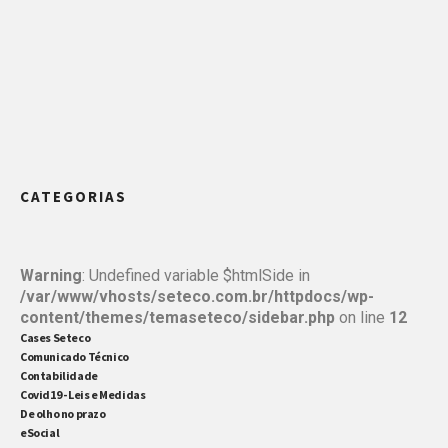
CATEGORIAS
Warning
: Undefined variable $htmlSide in
/var/www/vhosts/seteco.com.br/httpdocs/wp-
content/themes/temaseteco/sidebar.php
on line
12
Cases Seteco
Comunicado Técnico
Contabilidade
Covid19 - Leis e Medidas
De olho no prazo
eSocial