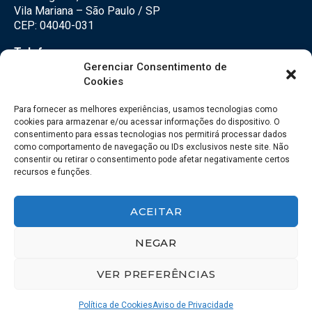
Vila Mariana – São Paulo / SP
CEP: 04040-031
Telefone:
(11) 3500-3500
Gerenciar Consentimento de
Cookies
E-mail:
falecom@seteco.com.br
Para fornecer as melhores experiências, usamos tecnologias como
cookies para armazenar e/ou acessar informações do dispositivo. O
consentimento para essas tecnologias nos permitirá processar dados
Redes Sociais
como comportamento de navegação ou IDs exclusivos neste site. Não
consentir ou retirar o consentimento pode afetar negativamente certos
recursos e funções.
ACEITAR
NEGAR
VER PREFERÊNCIAS
© 2018 – SETECO – Todos os direitos reservados. | Desenvolvido por
123esite
Política de Cookies
Aviso de Privacidade