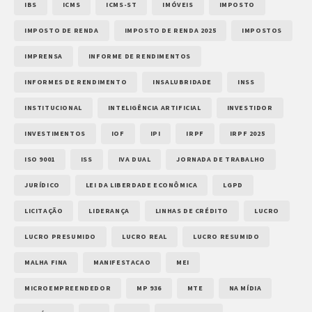
IBS
ICMS
ICMS-ST
IMÓVEIS
IMPOSTO
IMPOSTO DE RENDA
IMPOSTO DE RENDA 2025
IMPOSTOS
IMPRENSA
INFORME DE RENDIMENTOS
INFORMES DE RENDIMENTO
INSALUBRIDADE
INSS
INSTITUCIONAL
INTELIGÊNCIA ARTIFICIAL
INVESTIDOR
INVESTIMENTOS
IOF
IPI
IRPF
IRPF 2025
ISO 9001
ISS
IVA DUAL
JORNADA DE TRABALHO
JURÍDICO
LEI DA LIBERDADE ECONÔMICA
LGPD
LICITAÇÃO
LIDERANÇA
LINHAS DE CRÉDITO
LUCRO
LUCRO PRESUMIDO
LUCRO REAL
LUCRO RESUMIDO
MALHA FINA
MANIFESTACAO
MEI
MICROEMPREENDEDOR
MP 936
MTE
NA MÍDIA