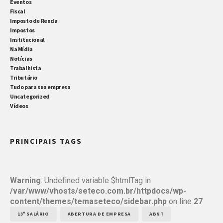
Eventos
Fiscal
Imposto de Renda
Impostos
Institucional
Na Mídia
Notícias
Trabalhista
Tributário
Tudo para sua empresa
Uncategorized
Vídeos
PRINCIPAIS TAGS
Warning
: Undefined variable $htmlTag in
/var/www/vhosts/seteco.com.br/httpdocs/wp-
content/themes/temaseteco/sidebar.php
on line
27
13º SALÁRIO
ABERTURA DE EMPRESA
ABNT