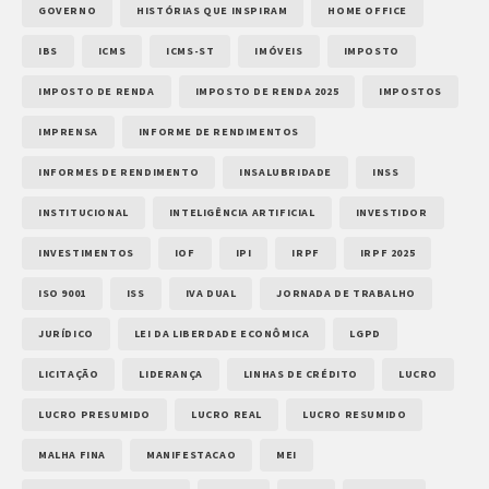
GOVERNO
HISTÓRIAS QUE INSPIRAM
HOME OFFICE
IBS
ICMS
ICMS-ST
IMÓVEIS
IMPOSTO
IMPOSTO DE RENDA
IMPOSTO DE RENDA 2025
IMPOSTOS
IMPRENSA
INFORME DE RENDIMENTOS
INFORMES DE RENDIMENTO
INSALUBRIDADE
INSS
INSTITUCIONAL
INTELIGÊNCIA ARTIFICIAL
INVESTIDOR
INVESTIMENTOS
IOF
IPI
IRPF
IRPF 2025
ISO 9001
ISS
IVA DUAL
JORNADA DE TRABALHO
JURÍDICO
LEI DA LIBERDADE ECONÔMICA
LGPD
LICITAÇÃO
LIDERANÇA
LINHAS DE CRÉDITO
LUCRO
LUCRO PRESUMIDO
LUCRO REAL
LUCRO RESUMIDO
MALHA FINA
MANIFESTACAO
MEI