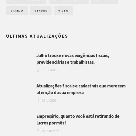
VAREJO
VENDAS
VÍDEO
ÚLTIMAS ATUALIZAÇÕES
Julho trouxe novas exigências fiscais,
previdenciárias e trabalhistas.
31 jul 2026
Atualizações fiscais e cadastrais que merecem
atenção da sua empresa
02 jul 2026
Empresário, quanto você está retirando de
lucros por mês?
29 maio 2026