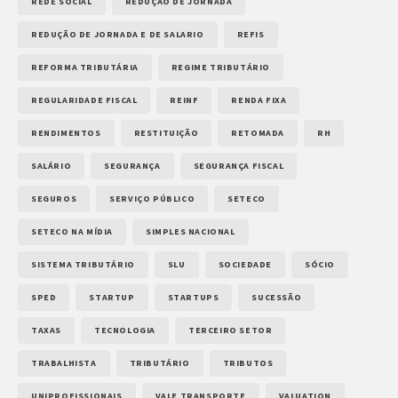
REDE SOCIAL
REDUÇÃO DE JORNADA
REDUÇÃO DE JORNADA E DE SALARIO
REFIS
REFORMA TRIBUTÁRIA
REGIME TRIBUTÁRIO
REGULARIDADE FISCAL
REINF
RENDA FIXA
RENDIMENTOS
RESTITUIÇÃO
RETOMADA
RH
SALÁRIO
SEGURANÇA
SEGURANÇA FISCAL
SEGUROS
SERVIÇO PÚBLICO
SETECO
SETECO NA MÍDIA
SIMPLES NACIONAL
SISTEMA TRIBUTÁRIO
SLU
SOCIEDADE
SÓCIO
SPED
STARTUP
STARTUPS
SUCESSÃO
TAXAS
TECNOLOGIA
TERCEIRO SETOR
TRABALHISTA
TRIBUTÁRIO
TRIBUTOS
UNIPROFISSIONAIS
VALE TRANSPORTE
VALUATION