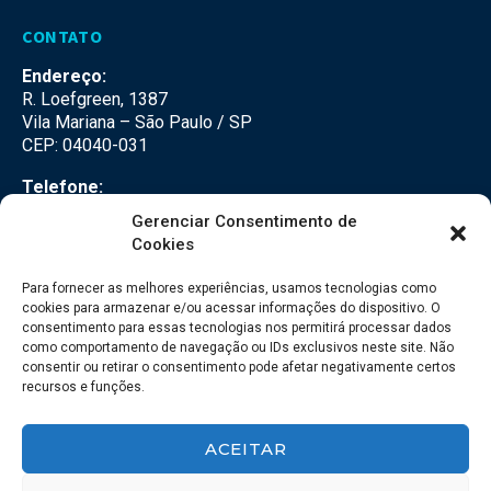
CONTATO
Endereço:
R. Loefgreen, 1387
Vila Mariana – São Paulo / SP
CEP: 04040-031
Telefone:
(11) 3500-3500
Gerenciar Consentimento de
Cookies
E-mail:
falecom@seteco.com.br
Para fornecer as melhores experiências, usamos tecnologias como
cookies para armazenar e/ou acessar informações do dispositivo. O
consentimento para essas tecnologias nos permitirá processar dados
Redes Sociais
como comportamento de navegação ou IDs exclusivos neste site. Não
consentir ou retirar o consentimento pode afetar negativamente certos
recursos e funções.
ACEITAR