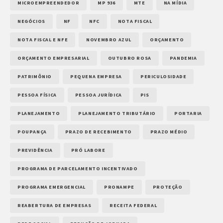
MICROEMPREENDEDOR
MP 936
MTE
NA MÍDIA
NEGÓCIOS
NF
NFC
NOTA FISCAL
NOTA FISCAL E NFE
NOVEMBRO AZUL
ORÇAMENTO
ORÇAMENTO EMPRESARIAL
OUTUBRO ROSA
PANDEMIA
PATRIMÔNIO
PEQUENA EMPRESA
PERICULOSIDADE
PESSOA FÍSICA
PESSOA JURÍDICA
PIS
PLANEJAMENTO
PLANEJAMENTO TRIBUTÁRIO
PORTARIA
POUPANÇA
PRAZO DE RECEBIMENTO
PRAZO MÉDIO
PREVIDÊNCIA
PRÓ LABORE
PROGRAMA DE PARCELAMENTO INCENTIVADO
PROGRAMA EMERGENCIAL
PRONAMPE
PROTEÇÃO
REABERTURA DE EMPRESAS
RECEITA FEDERAL