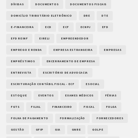
DÍVIDAS
DOCUMENTOS
DOCUMENTOS FISCAIS
DOMICÍLIO TRIBUTÁRIO ELETRÔNICO
DRE
DTE
E-FINANCEIRA
ECD
ECF
ECNPJ
EFD
EFD REINF
EIRELI
EMPREENDEDOR
EMPREGO E RENDA
EMPRESA ESTRANGEIRA
EMPRESAS
EMPRÉSTIMOS
ENCERRAMENTO DE EMPRESA
ENTREVISTA
ESCRITÓRIO DE ADVOCACIA
ESCRITURAÇÃO CONTÁBIL FISCAL - ECF
ESOCIAL
ESTOQUE
EVENTOS
EXAMES MÉDICOS
FÉRIAS
FGTS
FILIAL
FINANCEIRO
FISCAL
FOLGA
FOLHA DE PAGAMENTO
FORMALIZAÇÃO
FORNECEDORES
GESTÃO
GFIP
GIA
GNRE
GOLPE