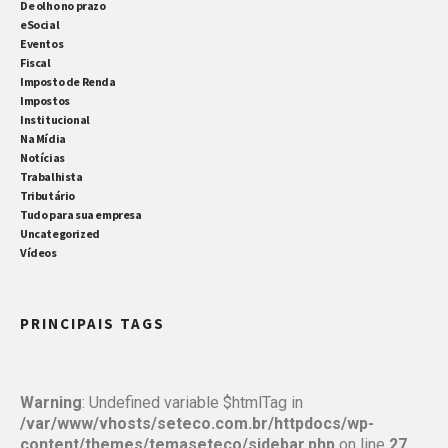
De olho no prazo
eSocial
Eventos
Fiscal
Imposto de Renda
Impostos
Institucional
Na Mídia
Notícias
Trabalhista
Tributário
Tudo para sua empresa
Uncategorized
Vídeos
PRINCIPAIS TAGS
Warning
: Undefined variable $htmlTag in
/var/www/vhosts/seteco.com.br/httpdocs/wp-
content/themes/temaseteco/sidebar.php
on line
27