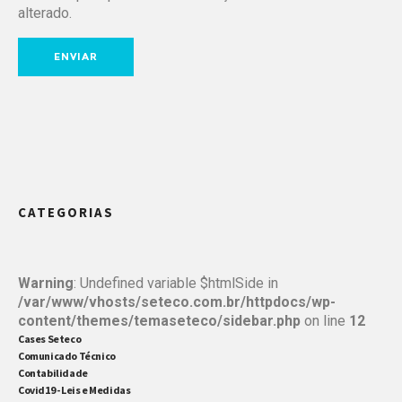
alterado.
CATEGORIAS
Warning
: Undefined variable $htmlSide in
/var/www/vhosts/seteco.com.br/httpdocs/wp-
content/themes/temaseteco/sidebar.php
on line
12
Cases Seteco
Comunicado Técnico
Contabilidade
Covid19 - Leis e Medidas