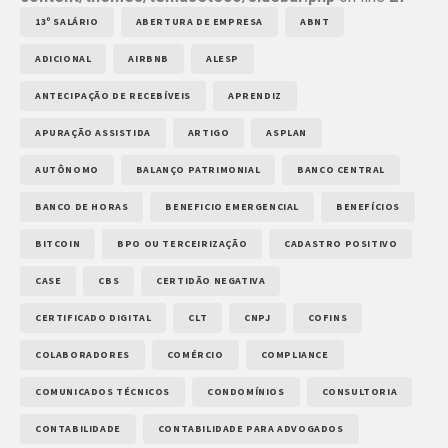
13º SALÁRIO
ABERTURA DE EMPRESA
ABNT
ADICIONAL
AIRBNB
ALESP
ANTECIPAÇÃO DE RECEBÍVEIS
APRENDIZ
APURAÇÃO ASSISTIDA
ARTIGO
ASPLAN
AUTÔNOMO
BALANÇO PATRIMONIAL
BANCO CENTRAL
BANCO DE HORAS
BENEFICIO EMERGENCIAL
BENEFÍCIOS
BITCOIN
BPO OU TERCEIRIZAÇÃO
CADASTRO POSITIVO
CASE
CBS
CERTIDÃO NEGATIVA
CERTIFICADO DIGITAL
CLT
CNPJ
COFINS
COLABORADORES
COMÉRCIO
COMPLIANCE
COMUNICADOS TÉCNICOS
CONDOMÍNIOS
CONSULTORIA
CONTABILIDADE
CONTABILIDADE PARA ADVOGADOS