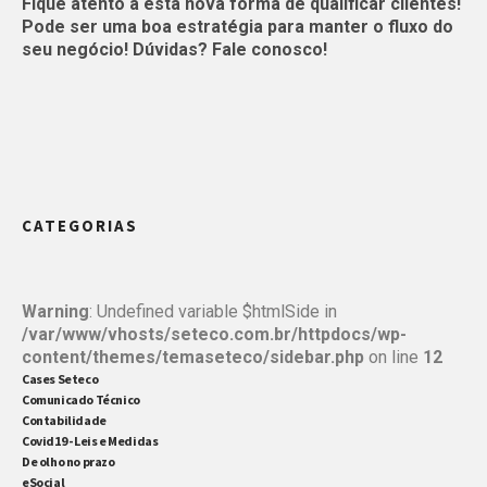
Fique atento a esta nova forma de qualificar clientes!
Pode ser uma boa estratégia para manter o fluxo do
seu negócio! Dúvidas? Fale conosco!
CATEGORIAS
Warning
: Undefined variable $htmlSide in
/var/www/vhosts/seteco.com.br/httpdocs/wp-
content/themes/temaseteco/sidebar.php
on line
12
Cases Seteco
Comunicado Técnico
Contabilidade
Covid19 - Leis e Medidas
De olho no prazo
eSocial