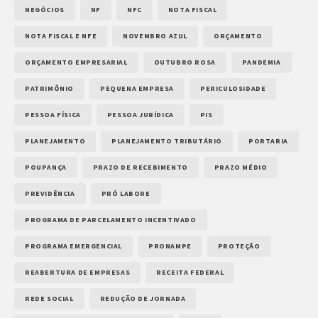
NEGÓCIOS
NF
NFC
NOTA FISCAL
NOTA FISCAL E NFE
NOVEMBRO AZUL
ORÇAMENTO
ORÇAMENTO EMPRESARIAL
OUTUBRO ROSA
PANDEMIA
PATRIMÔNIO
PEQUENA EMPRESA
PERICULOSIDADE
PESSOA FÍSICA
PESSOA JURÍDICA
PIS
PLANEJAMENTO
PLANEJAMENTO TRIBUTÁRIO
PORTARIA
POUPANÇA
PRAZO DE RECEBIMENTO
PRAZO MÉDIO
PREVIDÊNCIA
PRÓ LABORE
PROGRAMA DE PARCELAMENTO INCENTIVADO
PROGRAMA EMERGENCIAL
PRONAMPE
PROTEÇÃO
REABERTURA DE EMPRESAS
RECEITA FEDERAL
REDE SOCIAL
REDUÇÃO DE JORNADA