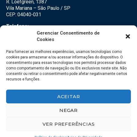
R. Loefgreen, 1387
Vila Mariana – São Paulo / SP
CEP: 04040-031
Telefone:
(11) 3500-3500
Gerenciar Consentimento de
Cookies
E-mail:
falecom@seteco.com.br
Para fornecer as melhores experiências, usamos tecnologias como
cookies para armazenar e/ou acessar informações do dispositivo. O
consentimento para essas tecnologias nos permitirá processar dados
Redes Sociais
como comportamento de navegação ou IDs exclusivos neste site. Não
consentir ou retirar o consentimento pode afetar negativamente certos
recursos e funções.
ACEITAR
NEGAR
VER PREFERÊNCIAS
© 2018 – SETECO – Todos os direitos reservados. | Desenvolvido por
123esite