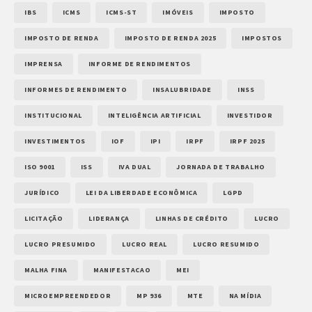
IBS
ICMS
ICMS-ST
IMÓVEIS
IMPOSTO
IMPOSTO DE RENDA
IMPOSTO DE RENDA 2025
IMPOSTOS
IMPRENSA
INFORME DE RENDIMENTOS
INFORMES DE RENDIMENTO
INSALUBRIDADE
INSS
INSTITUCIONAL
INTELIGÊNCIA ARTIFICIAL
INVESTIDOR
INVESTIMENTOS
IOF
IPI
IRPF
IRPF 2025
ISO 9001
ISS
IVA DUAL
JORNADA DE TRABALHO
JURÍDICO
LEI DA LIBERDADE ECONÔMICA
LGPD
LICITAÇÃO
LIDERANÇA
LINHAS DE CRÉDITO
LUCRO
LUCRO PRESUMIDO
LUCRO REAL
LUCRO RESUMIDO
MALHA FINA
MANIFESTACAO
MEI
MICROEMPREENDEDOR
MP 936
MTE
NA MÍDIA