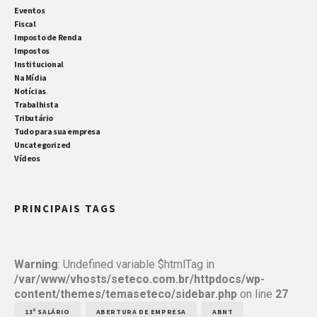
Eventos
Fiscal
Imposto de Renda
Impostos
Institucional
Na Mídia
Notícias
Trabalhista
Tributário
Tudo para sua empresa
Uncategorized
Vídeos
PRINCIPAIS TAGS
Warning
: Undefined variable $htmlTag in
/var/www/vhosts/seteco.com.br/httpdocs/wp-
content/themes/temaseteco/sidebar.php
on line
27
13º SALÁRIO
ABERTURA DE EMPRESA
ABNT