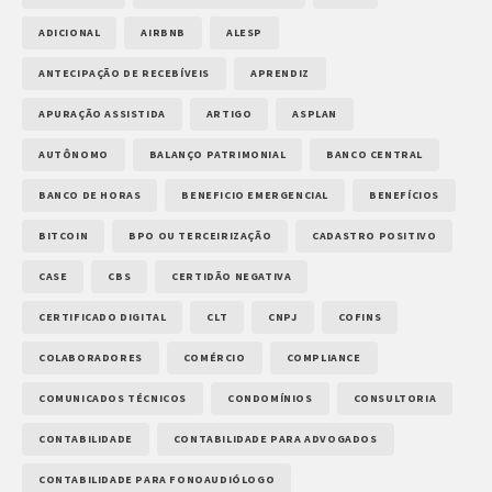
ADICIONAL
AIRBNB
ALESP
ANTECIPAÇÃO DE RECEBÍVEIS
APRENDIZ
APURAÇÃO ASSISTIDA
ARTIGO
ASPLAN
AUTÔNOMO
BALANÇO PATRIMONIAL
BANCO CENTRAL
BANCO DE HORAS
BENEFICIO EMERGENCIAL
BENEFÍCIOS
BITCOIN
BPO OU TERCEIRIZAÇÃO
CADASTRO POSITIVO
CASE
CBS
CERTIDÃO NEGATIVA
CERTIFICADO DIGITAL
CLT
CNPJ
COFINS
COLABORADORES
COMÉRCIO
COMPLIANCE
COMUNICADOS TÉCNICOS
CONDOMÍNIOS
CONSULTORIA
CONTABILIDADE
CONTABILIDADE PARA ADVOGADOS
CONTABILIDADE PARA FONOAUDIÓLOGO