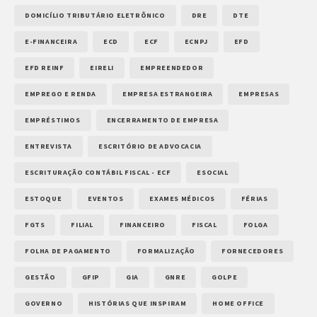
DOMICÍLIO TRIBUTÁRIO ELETRÔNICO
DRE
DTE
E-FINANCEIRA
ECD
ECF
ECNPJ
EFD
EFD REINF
EIRELI
EMPREENDEDOR
EMPREGO E RENDA
EMPRESA ESTRANGEIRA
EMPRESAS
EMPRÉSTIMOS
ENCERRAMENTO DE EMPRESA
ENTREVISTA
ESCRITÓRIO DE ADVOCACIA
ESCRITURAÇÃO CONTÁBIL FISCAL - ECF
ESOCIAL
ESTOQUE
EVENTOS
EXAMES MÉDICOS
FÉRIAS
FGTS
FILIAL
FINANCEIRO
FISCAL
FOLGA
FOLHA DE PAGAMENTO
FORMALIZAÇÃO
FORNECEDORES
GESTÃO
GFIP
GIA
GNRE
GOLPE
GOVERNO
HISTÓRIAS QUE INSPIRAM
HOME OFFICE