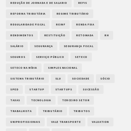
REDUÇÃO DE JORNADA E DE SALARIO
REFIS
REFORMA TRIBUTÁRIA
REGIME TRIBUTÁRIO
REGULARIDADE FISCAL
REINF
RENDA FIXA
RENDIMENTOS
RESTITUIÇÃO
RETOMADA
RH
SALÁRIO
SEGURANÇA
SEGURANÇA FISCAL
SEGUROS
SERVIÇO PÚBLICO
SETECO
SETECO NA MÍDIA
SIMPLES NACIONAL
SISTEMA TRIBUTÁRIO
SLU
SOCIEDADE
SÓCIO
SPED
STARTUP
STARTUPS
SUCESSÃO
TAXAS
TECNOLOGIA
TERCEIRO SETOR
TRABALHISTA
TRIBUTÁRIO
TRIBUTOS
UNIPROFISSIONAIS
VALE TRANSPORTE
VALUATION