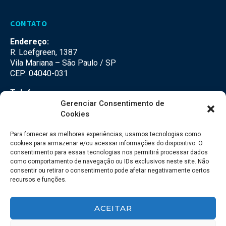
CONTATO
Endereço:
R. Loefgreen, 1387
Vila Mariana – São Paulo / SP
CEP: 04040-031
Telefone:
(11) 3500-3500
Gerenciar Consentimento de
Cookies
E-mail:
falecom@seteco.com.br
Para fornecer as melhores experiências, usamos tecnologias como
cookies para armazenar e/ou acessar informações do dispositivo. O
consentimento para essas tecnologias nos permitirá processar dados
Redes Sociais
como comportamento de navegação ou IDs exclusivos neste site. Não
consentir ou retirar o consentimento pode afetar negativamente certos
recursos e funções.
ACEITAR