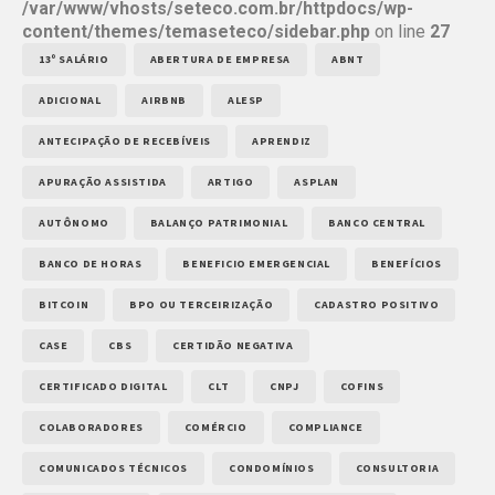
/var/www/vhosts/seteco.com.br/httpdocs/wp-
content/themes/temaseteco/sidebar.php
on line
27
13º SALÁRIO
ABERTURA DE EMPRESA
ABNT
ADICIONAL
AIRBNB
ALESP
ANTECIPAÇÃO DE RECEBÍVEIS
APRENDIZ
APURAÇÃO ASSISTIDA
ARTIGO
ASPLAN
AUTÔNOMO
BALANÇO PATRIMONIAL
BANCO CENTRAL
BANCO DE HORAS
BENEFICIO EMERGENCIAL
BENEFÍCIOS
BITCOIN
BPO OU TERCEIRIZAÇÃO
CADASTRO POSITIVO
CASE
CBS
CERTIDÃO NEGATIVA
CERTIFICADO DIGITAL
CLT
CNPJ
COFINS
COLABORADORES
COMÉRCIO
COMPLIANCE
COMUNICADOS TÉCNICOS
CONDOMÍNIOS
CONSULTORIA