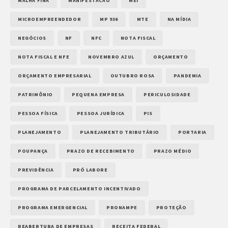
MALHA FINA
MANIFESTACAO
MEI
MICROEMPREENDEDOR
MP 936
MTE
NA MÍDIA
NEGÓCIOS
NF
NFC
NOTA FISCAL
NOTA FISCAL E NFE
NOVEMBRO AZUL
ORÇAMENTO
ORÇAMENTO EMPRESARIAL
OUTUBRO ROSA
PANDEMIA
PATRIMÔNIO
PEQUENA EMPRESA
PERICULOSIDADE
PESSOA FÍSICA
PESSOA JURÍDICA
PIS
PLANEJAMENTO
PLANEJAMENTO TRIBUTÁRIO
PORTARIA
POUPANÇA
PRAZO DE RECEBIMENTO
PRAZO MÉDIO
PREVIDÊNCIA
PRÓ LABORE
PROGRAMA DE PARCELAMENTO INCENTIVADO
PROGRAMA EMERGENCIAL
PRONAMPE
PROTEÇÃO
REABERTURA DE EMPRESAS
RECEITA FEDERAL