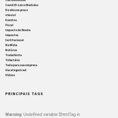
Covid19 - Leis e Medidas
De olho no prazo
eSocial
Eventos
Fiscal
Imposto de Renda
Impostos
Institucional
Na Mídia
Notícias
Trabalhista
Tributário
Tudo para sua empresa
Uncategorized
Vídeos
PRINCIPAIS TAGS
Warning
: Undefined variable $htmlTag in