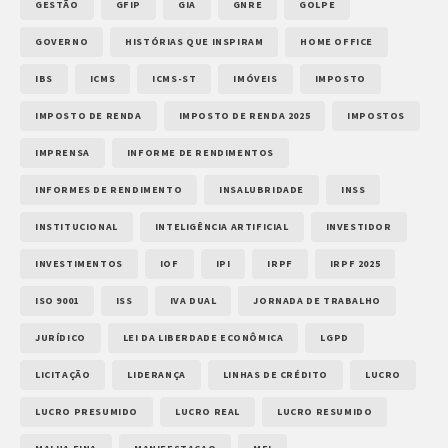
GESTÃO
GFIP
GIA
GNRE
GOLPE
GOVERNO
HISTÓRIAS QUE INSPIRAM
HOME OFFICE
IBS
ICMS
ICMS-ST
IMÓVEIS
IMPOSTO
IMPOSTO DE RENDA
IMPOSTO DE RENDA 2025
IMPOSTOS
IMPRENSA
INFORME DE RENDIMENTOS
INFORMES DE RENDIMENTO
INSALUBRIDADE
INSS
INSTITUCIONAL
INTELIGÊNCIA ARTIFICIAL
INVESTIDOR
INVESTIMENTOS
IOF
IPI
IRPF
IRPF 2025
ISO 9001
ISS
IVA DUAL
JORNADA DE TRABALHO
JURÍDICO
LEI DA LIBERDADE ECONÔMICA
LGPD
LICITAÇÃO
LIDERANÇA
LINHAS DE CRÉDITO
LUCRO
LUCRO PRESUMIDO
LUCRO REAL
LUCRO RESUMIDO