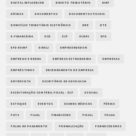
DIGITAL INFLUENCER
DIREITO TRIBUTÁRIO
DIRF
DÍVIDAS
DOCUMENTOS
DOCUMENTOS FISCAIS
DOMICÍLIO TRIBUTÁRIO ELETRÔNICO
DRE
DTE
E-FINANCEIRA
ECD
ECF
ECNPJ
EFD
EFD REINF
EIRELI
EMPREENDEDOR
EMPREGO E RENDA
EMPRESA ESTRANGEIRA
EMPRESAS
EMPRÉSTIMOS
ENCERRAMENTO DE EMPRESA
ENTREVISTA
ESCRITÓRIO DE ADVOCACIA
ESCRITURAÇÃO CONTÁBIL FISCAL - ECF
ESOCIAL
ESTOQUE
EVENTOS
EXAMES MÉDICOS
FÉRIAS
FGTS
FILIAL
FINANCEIRO
FISCAL
FOLGA
FOLHA DE PAGAMENTO
FORMALIZAÇÃO
FORNECEDORES