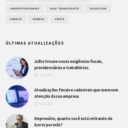
UNIPROFISSIONAIS
VALE TRANSPORTE
VALUATION
VAREJO
VENDAS
VÍDEO
ÚLTIMAS ATUALIZAÇÕES
Julho trouxe novas exigências fiscais,
previdenciárias e trabalhistas.
31 jul 2026
Atualizações fiscais e cadastrais que merecem
atenção da sua empresa
02 jul 2026
Empresário, quanto você está retirando de
lucros por mês?