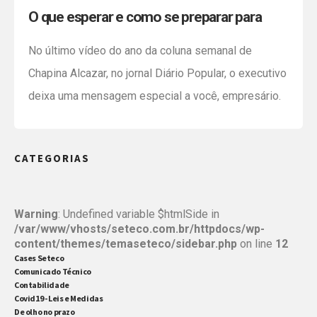
O que esperar e como se preparar para
2021?
No último vídeo do ano da coluna semanal de
Chapina Alcazar, no jornal Diário Popular, o executivo
deixa uma mensagem especial a você, empresário.
Assista ao vídeo o que ele diz.
CATEGORIAS
Warning
: Undefined variable $htmlSide in
/var/www/vhosts/seteco.com.br/httpdocs/wp-
content/themes/temaseteco/sidebar.php
on line
12
Cases Seteco
Comunicado Técnico
Contabilidade
Covid19 - Leis e Medidas
De olho no prazo