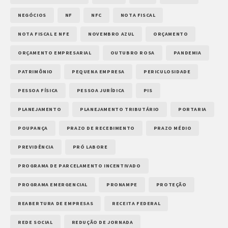
NEGÓCIOS
NF
NFC
NOTA FISCAL
NOTA FISCAL E NFE
NOVEMBRO AZUL
ORÇAMENTO
ORÇAMENTO EMPRESARIAL
OUTUBRO ROSA
PANDEMIA
PATRIMÔNIO
PEQUENA EMPRESA
PERICULOSIDADE
PESSOA FÍSICA
PESSOA JURÍDICA
PIS
PLANEJAMENTO
PLANEJAMENTO TRIBUTÁRIO
PORTARIA
POUPANÇA
PRAZO DE RECEBIMENTO
PRAZO MÉDIO
PREVIDÊNCIA
PRÓ LABORE
PROGRAMA DE PARCELAMENTO INCENTIVADO
PROGRAMA EMERGENCIAL
PRONAMPE
PROTEÇÃO
REABERTURA DE EMPRESAS
RECEITA FEDERAL
REDE SOCIAL
REDUÇÃO DE JORNADA