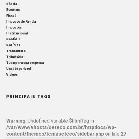
eSocial
Eventos
Fiscal
Imposto de Renda
Impostos
Institucional
Na Mídia
Notícias
Trabalhista
Tributário
Tudo para sua empresa
Uncategorized
Vídeos
PRINCIPAIS TAGS
Warning
: Undefined variable $htmlTag in
/var/www/vhosts/seteco.com.br/httpdocs/wp-
content/themes/temaseteco/sidebar.php
on line
27