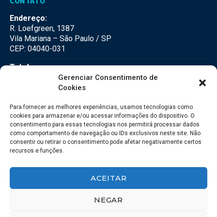
CONTATO
Endereço:
R. Loefgreen, 1387
Vila Mariana – São Paulo / SP
CEP: 04040-031
Telefone:
(11) 3500-3500
Gerenciar Consentimento de
Cookies
E-mail:
falecom@seteco.com.br
Para fornecer as melhores experiências, usamos tecnologias como
cookies para armazenar e/ou acessar informações do dispositivo. O
consentimento para essas tecnologias nos permitirá processar dados
Redes Sociais
como comportamento de navegação ou IDs exclusivos neste site. Não
consentir ou retirar o consentimento pode afetar negativamente certos
recursos e funções.
ACEITAR
NEGAR