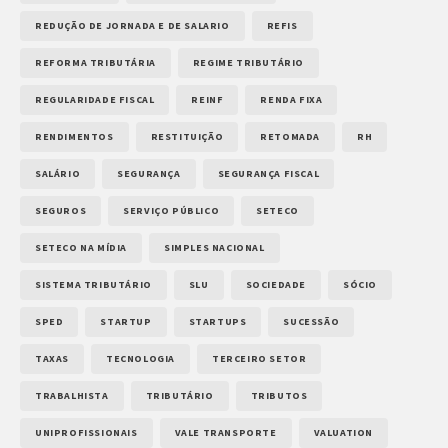
REDUÇÃO DE JORNADA E DE SALARIO
REFIS
REFORMA TRIBUTÁRIA
REGIME TRIBUTÁRIO
REGULARIDADE FISCAL
REINF
RENDA FIXA
RENDIMENTOS
RESTITUIÇÃO
RETOMADA
RH
SALÁRIO
SEGURANÇA
SEGURANÇA FISCAL
SEGUROS
SERVIÇO PÚBLICO
SETECO
SETECO NA MÍDIA
SIMPLES NACIONAL
SISTEMA TRIBUTÁRIO
SLU
SOCIEDADE
SÓCIO
SPED
STARTUP
STARTUPS
SUCESSÃO
TAXAS
TECNOLOGIA
TERCEIRO SETOR
TRABALHISTA
TRIBUTÁRIO
TRIBUTOS
UNIPROFISSIONAIS
VALE TRANSPORTE
VALUATION