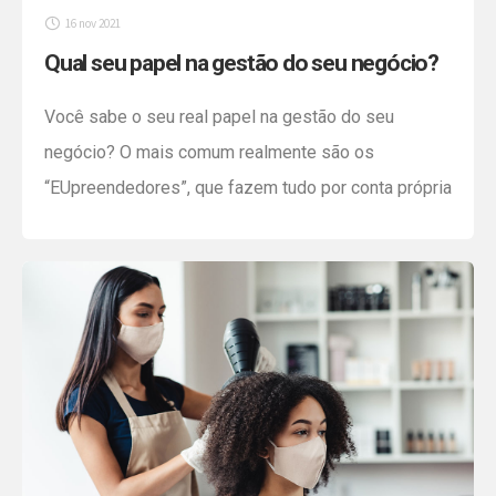
16 nov 2021
Qual seu papel na gestão do seu negócio?
Você sabe o seu real papel na gestão do seu
negócio? O mais comum realmente são os
“EUpreendedores”, que fazem tudo por conta própria
sem ajuda de um especialista. Para quem tem boa
noção e controle, ok. Mas a gente sabe que a grande
maioria tem dificuldades e o segredo para não falhar
é contar […]