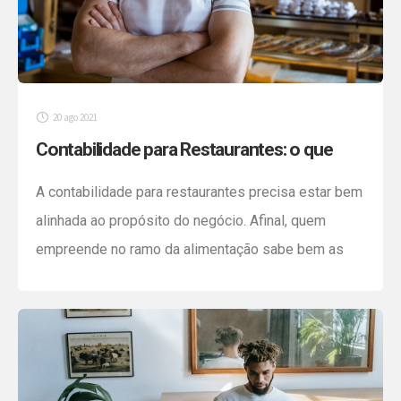
20 ago 2021
Contabilidade para Restaurantes: o que
você precisa saber para ter sucesso
A contabilidade para restaurantes precisa estar bem
alinhada ao propósito do negócio. Afinal, quem
empreende no ramo da alimentação sabe bem as
particularidades da área e a importância de sair tudo
em perfeito estado. Custos dos alimentos, estoque,
salário dos funcionários, aluguel do espaço,
seguros, impostos, entre tantas outras despesas
que interferem diretamente na contabilidade […]