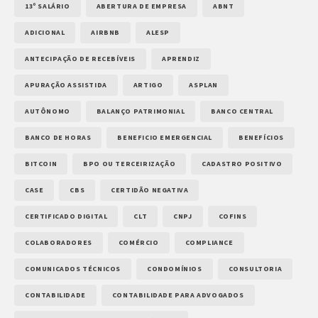
13º SALÁRIO
ABERTURA DE EMPRESA
ABNT
ADICIONAL
AIRBNB
ALESP
ANTECIPAÇÃO DE RECEBÍVEIS
APRENDIZ
APURAÇÃO ASSISTIDA
ARTIGO
ASPLAN
AUTÔNOMO
BALANÇO PATRIMONIAL
BANCO CENTRAL
BANCO DE HORAS
BENEFICIO EMERGENCIAL
BENEFÍCIOS
BITCOIN
BPO OU TERCEIRIZAÇÃO
CADASTRO POSITIVO
CASE
CBS
CERTIDÃO NEGATIVA
CERTIFICADO DIGITAL
CLT
CNPJ
COFINS
COLABORADORES
COMÉRCIO
COMPLIANCE
COMUNICADOS TÉCNICOS
CONDOMÍNIOS
CONSULTORIA
CONTABILIDADE
CONTABILIDADE PARA ADVOGADOS