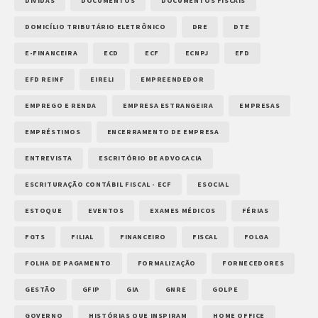
DÍVIDAS
DOCUMENTOS
DOCUMENTOS FISCAIS
DOMICÍLIO TRIBUTÁRIO ELETRÔNICO
DRE
DTE
E-FINANCEIRA
ECD
ECF
ECNPJ
EFD
EFD REINF
EIRELI
EMPREENDEDOR
EMPREGO E RENDA
EMPRESA ESTRANGEIRA
EMPRESAS
EMPRÉSTIMOS
ENCERRAMENTO DE EMPRESA
ENTREVISTA
ESCRITÓRIO DE ADVOCACIA
ESCRITURAÇÃO CONTÁBIL FISCAL - ECF
ESOCIAL
ESTOQUE
EVENTOS
EXAMES MÉDICOS
FÉRIAS
FGTS
FILIAL
FINANCEIRO
FISCAL
FOLGA
FOLHA DE PAGAMENTO
FORMALIZAÇÃO
FORNECEDORES
GESTÃO
GFIP
GIA
GNRE
GOLPE
GOVERNO
HISTÓRIAS QUE INSPIRAM
HOME OFFICE