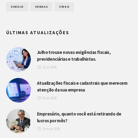
VAREJO
VENDAS
VÍDEO
ÚLTIMAS ATUALIZAÇÕES
Julho trouxe novas exigências fiscais,
previdenciárias e trabalhistas.
31 jul 2026
Atualizações fiscais e cadastrais que merecem
atenção da sua empresa
02 jul 2026
Empresário, quanto você está retirando de
lucros por mês?
29 maio 2026