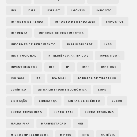
IBS
ICMS
ICMS-ST
IMÓVEIS
IMPOSTO
IMPOSTO DE RENDA
IMPOSTO DE RENDA 2025
IMPOSTOS
IMPRENSA
INFORME DE RENDIMENTOS
INFORMES DE RENDIMENTO
INSALUBRIDADE
INSS
INSTITUCIONAL
INTELIGÊNCIA ARTIFICIAL
INVESTIDOR
INVESTIMENTOS
IOF
IPI
IRPF
IRPF 2025
ISO 9001
ISS
IVA DUAL
JORNADA DE TRABALHO
JURÍDICO
LEI DA LIBERDADE ECONÔMICA
LGPD
LICITAÇÃO
LIDERANÇA
LINHAS DE CRÉDITO
LUCRO
LUCRO PRESUMIDO
LUCRO REAL
LUCRO RESUMIDO
MALHA FINA
MANIFESTACAO
MEI
MICROEMPREENDEDOR
MP 936
MTE
NA MÍDIA