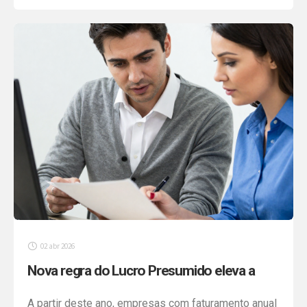
imposto do que precisa. A Lei nº 15.270/2025
mudou uma prática consolidada há quase três
décadas no Brasil. […]
02 abr 2026
Nova regra do Lucro Presumido eleva a
carga tributária e exige revisão do
A partir deste ano, empresas com faturamento anual
planejamento