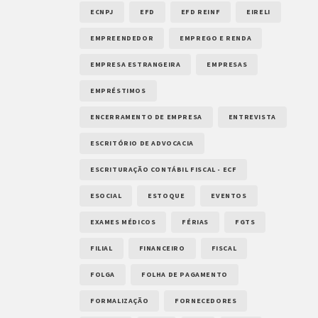
ECNPJ
EFD
EFD REINF
EIRELI
EMPREENDEDOR
EMPREGO E RENDA
EMPRESA ESTRANGEIRA
EMPRESAS
EMPRÉSTIMOS
ENCERRAMENTO DE EMPRESA
ENTREVISTA
ESCRITÓRIO DE ADVOCACIA
ESCRITURAÇÃO CONTÁBIL FISCAL - ECF
ESOCIAL
ESTOQUE
EVENTOS
EXAMES MÉDICOS
FÉRIAS
FGTS
FILIAL
FINANCEIRO
FISCAL
FOLGA
FOLHA DE PAGAMENTO
FORMALIZAÇÃO
FORNECEDORES