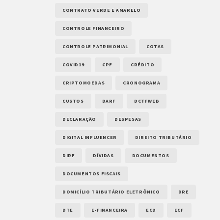
CONTRATO VERDE E AMARELO
CONTROLE FINANCEIRO
CONTROLE PATRIMONIAL
COTAS
COVID19
CPF
CRÉDITO
CRIPTOMOEDAS
CRONOGRAMA
CUSTOS
DARF
DCTFWEB
DECLARAÇÃO
DESPESAS
DIGITAL INFLUENCER
DIREITO TRIBUTÁRIO
DIRF
DÍVIDAS
DOCUMENTOS
DOCUMENTOS FISCAIS
DOMICÍLIO TRIBUTÁRIO ELETRÔNICO
DRE
DTE
E-FINANCEIRA
ECD
ECF