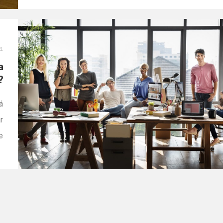
de algumas corretoras de investimentos costumam
liberar capital para pequenos negócios. Antes disso, a
orientação sempre é você procurar ajuda de um
21
profissional contábil para fazer uma avaliação […]
a
?
á
r
e
a
a
o
u
]