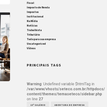
Fiscal
Imposto de Renda
Impostos
Institucional
Na Mídia
Notícias
Trabalhista
Tributário
Tudo para sua empresa
Uncategorized
Vídeos
PRINCIPAIS TAGS
Warning
: Undefined variable $htmlTag in
/var/www/vhosts/seteco.com.br/httpdocs/
content/themes/temaseteco/sidebar.php
on line
27
13º SALÁRIO
ABERTURA DE EMPRESA