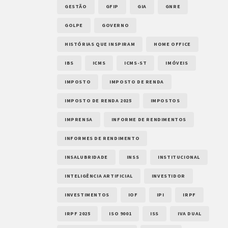
GESTÃO
GFIP
GIA
GNRE
GOLPE
GOVERNO
HISTÓRIAS QUE INSPIRAM
HOME OFFICE
IBS
ICMS
ICMS-ST
IMÓVEIS
IMPOSTO
IMPOSTO DE RENDA
IMPOSTO DE RENDA 2025
IMPOSTOS
IMPRENSA
INFORME DE RENDIMENTOS
INFORMES DE RENDIMENTO
INSALUBRIDADE
INSS
INSTITUCIONAL
INTELIGÊNCIA ARTIFICIAL
INVESTIDOR
INVESTIMENTOS
IOF
IPI
IRPF
IRPF 2025
ISO 9001
ISS
IVA DUAL