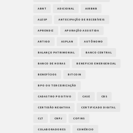
ABNT
ADICIONAL
AIRBNB
ALESP
ANTECIPAÇÃO DE RECEBÍVEIS
APRENDIZ
APURAÇÃO ASSISTIDA
ARTIGO
ASPLAN
AUTÔNOMO
BALANÇO PATRIMONIAL
BANCO CENTRAL
BANCO DE HORAS
BENEFICIO EMERGENCIAL
BENEFÍCIOS
BITCOIN
BPO OU TERCEIRIZAÇÃO
CADASTRO POSITIVO
CASE
CBS
CERTIDÃO NEGATIVA
CERTIFICADO DIGITAL
CLT
CNPJ
COFINS
COLABORADORES
COMÉRCIO