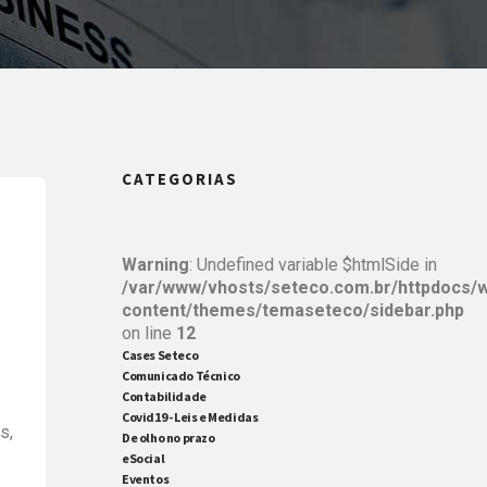
CATEGORIAS
Warning
: Undefined variable $htmlSide in
/var/www/vhosts/seteco.com.br/httpdocs/
content/themes/temaseteco/sidebar.php
on line
12
Cases Seteco
Comunicado Técnico
Contabilidade
Covid19 - Leis e Medidas
s,
De olho no prazo
eSocial
ém
Eventos