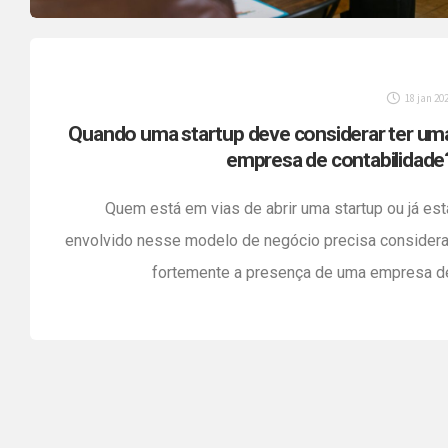
18 jan 20
Quando uma startup deve considerar ter um
empresa de contabilidade
Quem está em vias de abrir uma startup ou já est
envolvido nesse modelo de negócio precisa considera
fortemente a presença de uma empresa d
contabilidade. A razão é bem simples: toda empres
precisa ter um contador como aliado do projeto, desde 
abertura da empresa e durante seu cresciment
escalável. Seja uma Fintech, Lawtech, Healthtech o
Edtech. […