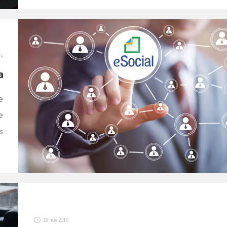
inúmeras datas de inclusão e processamento de
informações. É importante ficar atento ao novo
calendário do eSocial para não perder os prazos de […]
19
a
e
e
s
e
e
e
]
18 nov 2019