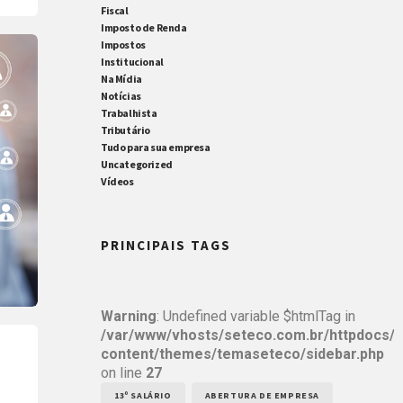
Fiscal
Imposto de Renda
Impostos
Institucional
Na Mídia
Notícias
Trabalhista
Tributário
Tudo para sua empresa
Uncategorized
Vídeos
PRINCIPAIS TAGS
Warning
: Undefined variable $htmlTag in
/var/www/vhosts/seteco.com.br/httpdocs/
content/themes/temaseteco/sidebar.php
on line
27
13º SALÁRIO
ABERTURA DE EMPRESA