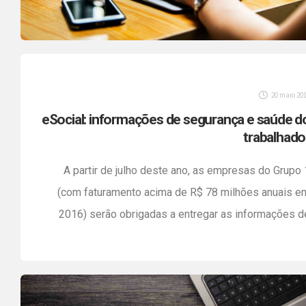
20 maio 20
eSocial: informações de segurança e saúde d
trabalhado
A partir de julho deste ano, as empresas do Grupo 
(com faturamento acima de R$ 78 milhões anuais e
2016) serão obrigadas a entregar as informações d
segurança e saúde do trabalhador na plataforma d
eSocial. A nova fase de implantação exige mai
organização das companhias, por isso é fundamental s
preparar antecipadamente para […