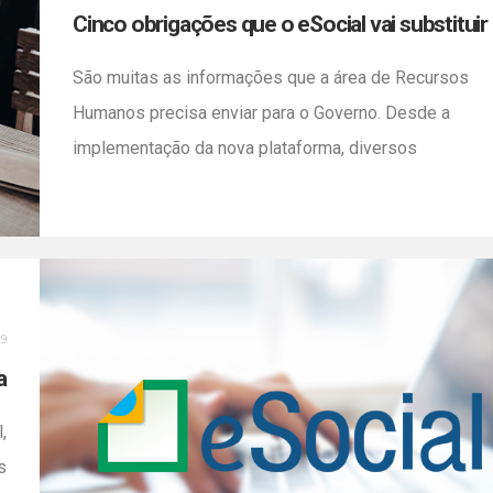
Cinco obrigações que o eSocial vai substituir
São muitas as informações que a área de Recursos
Humanos precisa enviar para o Governo. Desde a
implementação da nova plataforma, diversos
documentos e declarações deixaram de existir.
Conforme as empresas se adequam ao novo sistema,
elas se deparam com as obrigações que o eSocial vai
substituir. Com o objetivo de eliminar de uma vez […]
19
a
,
s