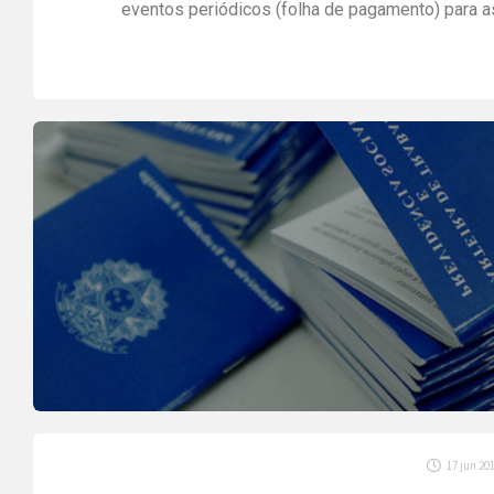
eventos periódicos (folha de pagamento) para a
empresas do Grupo 3, assim como os eventos d
segurança e saúde do trabalho (SST) para os demai
grupos. As companhias ganharam mais tempo par
organizar seus processos, por isso, é importante […
17 jun 20