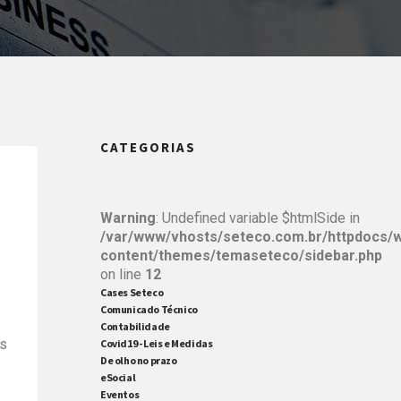
CATEGORIAS
Warning
: Undefined variable $htmlSide in
/var/www/vhosts/seteco.com.br/httpdocs/
content/themes/temaseteco/sidebar.php
on line
12
Cases Seteco
Comunicado Técnico
Contabilidade
is
Covid19 - Leis e Medidas
De olho no prazo
eSocial
Eventos