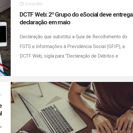
13 maio 2019
DCTF Web: 2º Grupo do eSocial deve entrega
declaração em maio
Declaração que substitui a Guia de Recolhimento do
FGTS e Informações à Previdência Social (GFIP), a
DCTF Web, sigla para “Declaração de Débitos e
Créditos Tributários Federais Web” deve ser entregue
até o dia 15 de maio pelas empresas do Grupo 2 do
eSocial (cujo faturamento ficou acima de R$ 4,8 milhõ
em 2017 e […]
19
e
l
º