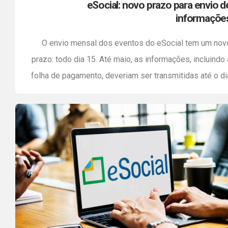
eSocial: novo prazo para envio d
informaçõe
O envio mensal dos eventos do eSocial tem um nov
prazo: todo dia 15. Até maio, as informações, incluindo 
folha de pagamento, deveriam ser transmitidas até o di
7 do mês seguinte ao da competência informada
Atenção! Embora este prazo tenha sido ampliado, a
datas de recolhimento dos tributos e FGTS não fora
alterados! […