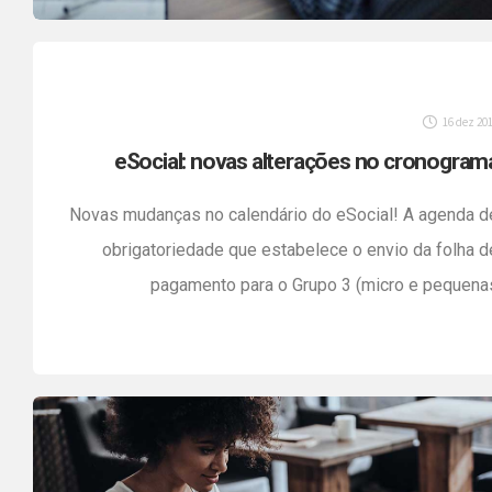
16 dez 20
eSocial: novas alterações no cronogram
Novas mudanças no calendário do eSocial! A agenda d
obrigatoriedade que estabelece o envio da folha d
pagamento para o Grupo 3 (micro e pequena
empresas, MEI, empregadores pessoas físicas 
entidades sem fins lucrativos) a partir de janeiro d
2019, foi adiada, assim como a inserção d
informações de Segurança e Saúde no Trabalho […