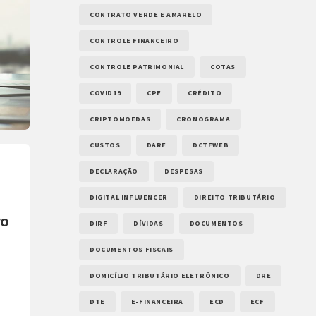
CONTRATO VERDE E AMARELO
CONTROLE FINANCEIRO
CONTROLE PATRIMONIAL
COTAS
COVID19
CPF
CRÉDITO
CRIPTOMOEDAS
CRONOGRAMA
CUSTOS
DARF
DCTFWEB
DECLARAÇÃO
DESPESAS
DIGITAL INFLUENCER
DIREITO TRIBUTÁRIO
ro
DIRF
DÍVIDAS
DOCUMENTOS
DOCUMENTOS FISCAIS
DOMICÍLIO TRIBUTÁRIO ELETRÔNICO
DRE
DTE
E-FINANCEIRA
ECD
ECF