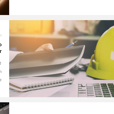
começar a gerar as guias mensais e rescisórias do
FGTS pela plataforma do governo. O prazo anterior era
agosto de 2019. Fique atento e discuta com […]
19
o
r
1
m
e
o
s
e
]