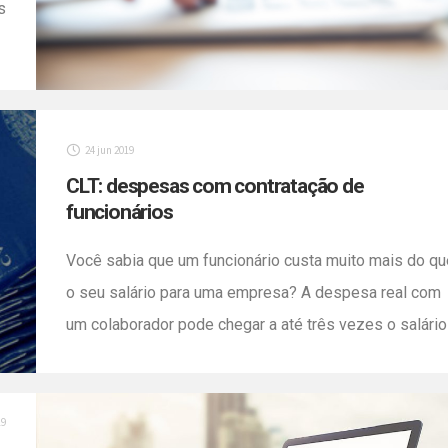
s
e
s
a
]
24 jun 2019
CLT: despesas com contratação de
funcionários
Você sabia que um funcionário custa muito mais do qu
o seu salário para uma empresa? A despesa real com
um colaborador pode chegar a até três vezes o salário
pago e varia de acordo com o sindicato de cada área,
classe e regime de apuração, além das verbas
trabalhistas. Atenção! Empresas enquadradas no
19