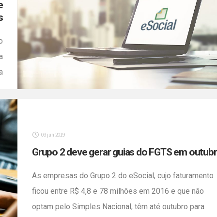
Simples […]
e
s
o
a
a
.
s
m
]
03 jun 2019
Grupo 2 deve gerar guias do FGTS em outub
As empresas do Grupo 2 do eSocial, cujo faturamento
ficou entre R$ 4,8 e 78 milhões em 2016 e que não
optam pelo Simples Nacional, têm até outubro para