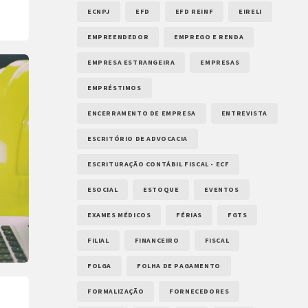
ECNPJ
EFD
EFD REINF
EIRELI
EMPREENDEDOR
EMPREGO E RENDA
EMPRESA ESTRANGEIRA
EMPRESAS
EMPRÉSTIMOS
ENCERRAMENTO DE EMPRESA
ENTREVISTA
ESCRITÓRIO DE ADVOCACIA
ESCRITURAÇÃO CONTÁBIL FISCAL - ECF
ESOCIAL
ESTOQUE
EVENTOS
EXAMES MÉDICOS
FÉRIAS
FGTS
FILIAL
FINANCEIRO
FISCAL
FOLGA
FOLHA DE PAGAMENTO
FORMALIZAÇÃO
FORNECEDORES