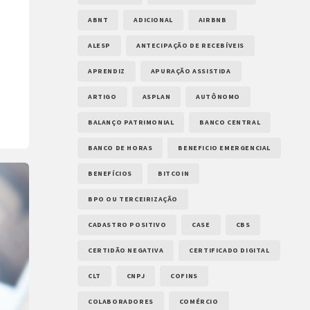
ABNT
ADICIONAL
AIRBNB
ALESP
ANTECIPAÇÃO DE RECEBÍVEIS
APRENDIZ
APURAÇÃO ASSISTIDA
ARTIGO
ASPLAN
AUTÔNOMO
BALANÇO PATRIMONIAL
BANCO CENTRAL
BANCO DE HORAS
BENEFICIO EMERGENCIAL
BENEFÍCIOS
BITCOIN
BPO OU TERCEIRIZAÇÃO
CADASTRO POSITIVO
CASE
CBS
CERTIDÃO NEGATIVA
CERTIFICADO DIGITAL
CLT
CNPJ
COFINS
COLABORADORES
COMÉRCIO