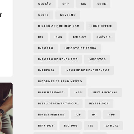
GESTÃO
GFIP
GIA
GNRE
r
GOLPE
GOVERNO
HISTÓRIAS QUE INSPIRAM
HOME OFFICE
IBS
ICMS
ICMS-ST
IMÓVEIS
IMPOSTO
IMPOSTO DE RENDA
IMPOSTO DE RENDA 2025
IMPOSTOS
IMPRENSA
INFORME DE RENDIMENTOS
INFORMES DE RENDIMENTO
es
INSALUBRIDADE
INSS
INSTITUCIONAL
INTELIGÊNCIA ARTIFICIAL
INVESTIDOR
INVESTIMENTOS
IOF
IPI
IRPF
IRPF 2025
ISO 9001
ISS
IVA DUAL