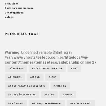
Tributário
Tudo para sua empresa
Uncategorized
Vídeos
PRINCIPAIS TAGS
Warning
: Undefined variable $htmlTag in
/var/www/vhosts/seteco.com.br/httpdocs/wp-
content/themes/temaseteco/sidebar.php
on line
27
13º SALÁRIO
ABERTURA DE EMPRESA
ABNT
ADICIONAL
AIRBNB
ALESP
ANTECIPAÇÃO DE RECEBÍVEIS
APRENDIZ
APURAÇÃO ASSISTIDA
ARTIGO
ASPLAN
AUTÔNOMO
BALANÇO PATRIMONIAL
BANCO CENTRAL