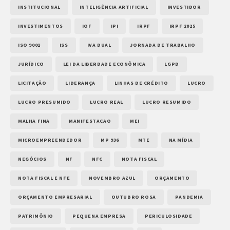
INSTITUCIONAL
INTELIGÊNCIA ARTIFICIAL
INVESTIDOR
INVESTIMENTOS
IOF
IPI
IRPF
IRPF 2025
ISO 9001
ISS
IVA DUAL
JORNADA DE TRABALHO
JURÍDICO
LEI DA LIBERDADE ECONÔMICA
LGPD
LICITAÇÃO
LIDERANÇA
LINHAS DE CRÉDITO
LUCRO
LUCRO PRESUMIDO
LUCRO REAL
LUCRO RESUMIDO
MALHA FINA
MANIFESTACAO
MEI
MICROEMPREENDEDOR
MP 936
MTE
NA MÍDIA
NEGÓCIOS
NF
NFC
NOTA FISCAL
NOTA FISCAL E NFE
NOVEMBRO AZUL
ORÇAMENTO
ORÇAMENTO EMPRESARIAL
OUTUBRO ROSA
PANDEMIA
PATRIMÔNIO
PEQUENA EMPRESA
PERICULOSIDADE