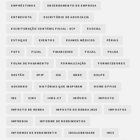
EMPRÉSTIMOS
ENCERRAMENTO DE EMPRESA
ENTREVISTA
ESCRITÓRIO DE ADVOCACIA
ESCRITURAÇÃO CONTÁBIL FISCAL - ECF
ESOCIAL
ESTOQUE
EVENTOS
EXAMES MÉDICOS
FÉRIAS
FGTS
FILIAL
FINANCEIRO
FISCAL
FOLGA
FOLHA DE PAGAMENTO
FORMALIZAÇÃO
FORNECEDORES
GESTÃO
GFIP
GIA
GNRE
GOLPE
GOVERNO
HISTÓRIAS QUE INSPIRAM
HOME OFFICE
IBS
ICMS
ICMS-ST
IMÓVEIS
IMPOSTO
IMPOSTO DE RENDA
IMPOSTO DE RENDA 2025
IMPOSTOS
IMPRENSA
INFORME DE RENDIMENTOS
INFORMES DE RENDIMENTO
INSALUBRIDADE
INSS