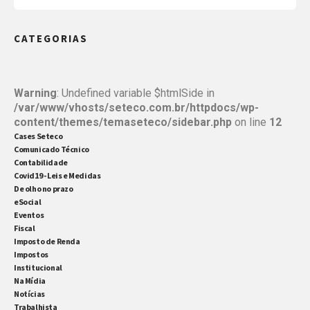
empresários que recebem dividendos. Isso ocorre
CATEGORIAS
porque a análise não está relacionada apenas ao
valor apurado, mas à compatibilidade entre os
dados apresentados […]
Warning
: Undefined variable $htmlSide in
/var/www/vhosts/seteco.com.br/httpdocs/wp-
content/themes/temaseteco/sidebar.php
on line
12
Cases Seteco
Comunicado Técnico
Contabilidade
Covid19 - Leis e Medidas
De olho no prazo
eSocial
Eventos
Fiscal
Imposto de Renda
Impostos
Institucional
Na Mídia
Notícias
Trabalhista