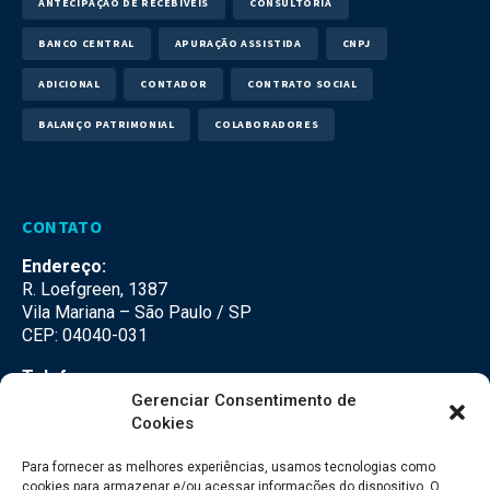
ANTECIPAÇÃO DE RECEBÍVEIS
CONSULTORIA
BANCO CENTRAL
APURAÇÃO ASSISTIDA
CNPJ
ADICIONAL
CONTADOR
CONTRATO SOCIAL
BALANÇO PATRIMONIAL
COLABORADORES
CONTATO
Endereço:
R. Loefgreen, 1387
Vila Mariana – São Paulo / SP
CEP: 04040-031
Telefone:
(11) 3500-3500
Gerenciar Consentimento de
Cookies
E-mail:
falecom@seteco.com.br
Para fornecer as melhores experiências, usamos tecnologias como
cookies para armazenar e/ou acessar informações do dispositivo. O