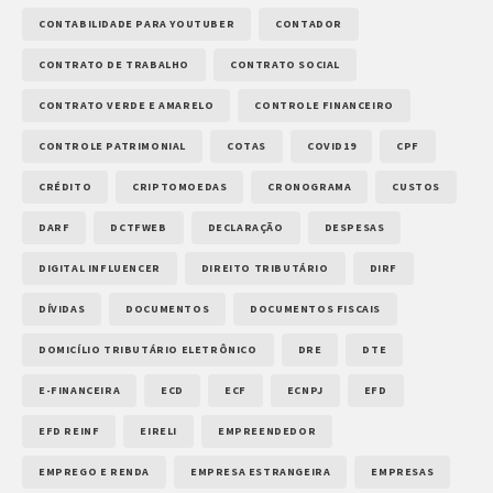
CONTABILIDADE PARA YOUTUBER
CONTADOR
CONTRATO DE TRABALHO
CONTRATO SOCIAL
CONTRATO VERDE E AMARELO
CONTROLE FINANCEIRO
CONTROLE PATRIMONIAL
COTAS
COVID19
CPF
CRÉDITO
CRIPTOMOEDAS
CRONOGRAMA
CUSTOS
DARF
DCTFWEB
DECLARAÇÃO
DESPESAS
DIGITAL INFLUENCER
DIREITO TRIBUTÁRIO
DIRF
DÍVIDAS
DOCUMENTOS
DOCUMENTOS FISCAIS
DOMICÍLIO TRIBUTÁRIO ELETRÔNICO
DRE
DTE
E-FINANCEIRA
ECD
ECF
ECNPJ
EFD
EFD REINF
EIRELI
EMPREENDEDOR
EMPREGO E RENDA
EMPRESA ESTRANGEIRA
EMPRESAS