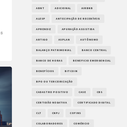
ABNT
ADICIONAL
AIRBNB
ALESP
ANTECIPAÇÃO DE RECEBÍVEIS
APRENDIZ
APURAÇÃO ASSISTIDA
es
ARTIGO
ASPLAN
AUTÔNOMO
o
BALANÇO PATRIMONIAL
BANCO CENTRAL
BANCO DE HORAS
BENEFICIO EMERGENCIAL
BENEFÍCIOS
BITCOIN
BPO OU TERCEIRIZAÇÃO
CADASTRO POSITIVO
CASE
CBS
CERTIDÃO NEGATIVA
CERTIFICADO DIGITAL
CLT
CNPJ
COFINS
COLABORADORES
COMÉRCIO