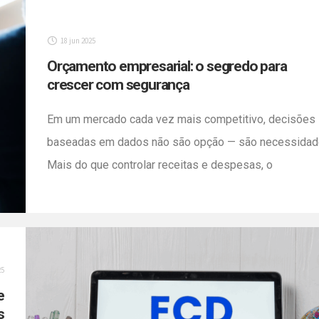
e
é
18 jun 2025
]
Orçamento empresarial: o segredo para
crescer com segurança
Em um mercado cada vez mais competitivo, decisões
baseadas em dados não são opção — são necessidad
Mais do que controlar receitas e despesas, o
orçamento empresarial é uma ferramenta estratégica
que oferece uma visão clara do presente e projeta o
futuro com segurança. Com um orçamento bem
estruturado, sua empresa consegue: -Antecipar riscos
25
[…]
e
s