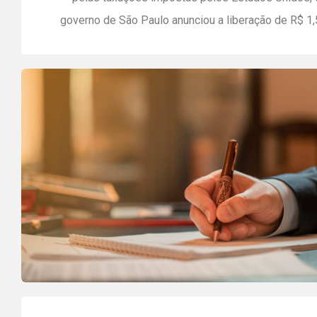
governo de São Paulo anunciou a liberação de R$ 1,
bilhão em créditos acumulados de ICMS par
exportadores por meio da 12ª rodada do program
ProAtivo. O programa permite que organizações qu
exportaram mais de R$ 20 milhões para os […