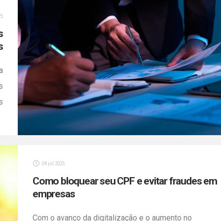
evoluir rapidamente para situações graves, com
25
impactos diretos na […]
s
s
a
s
s
a
s
e
04 jul 2025
u
Como bloquear seu CPF e evitar fraudes em
]
empresas
Com o avanço da digitalização e o aumento no