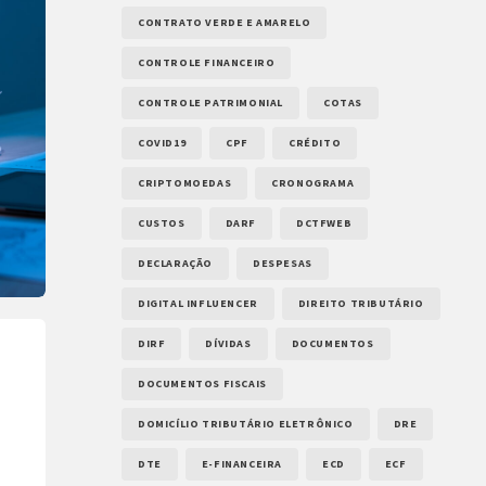
CONTRATO VERDE E AMARELO
CONTROLE FINANCEIRO
CONTROLE PATRIMONIAL
COTAS
COVID19
CPF
CRÉDITO
CRIPTOMOEDAS
CRONOGRAMA
CUSTOS
DARF
DCTFWEB
DECLARAÇÃO
DESPESAS
DIGITAL INFLUENCER
DIREITO TRIBUTÁRIO
DIRF
DÍVIDAS
DOCUMENTOS
DOCUMENTOS FISCAIS
DOMICÍLIO TRIBUTÁRIO ELETRÔNICO
DRE
DTE
E-FINANCEIRA
ECD
ECF