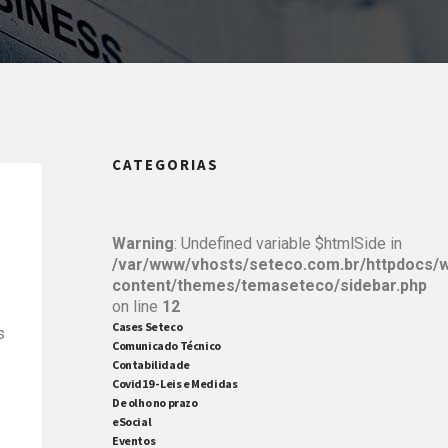
CATEGORIAS
Warning
: Undefined variable $htmlSide in
/var/www/vhosts/seteco.com.br/httpdocs/
content/themes/temaseteco/sidebar.php
on line
12
Cases Seteco
s
Comunicado Técnico
Contabilidade
Covid19 - Leis e Medidas
De olho no prazo
eSocial
Eventos