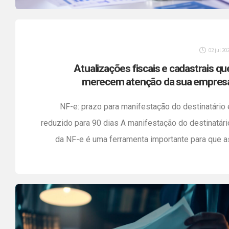
02 jul 20
Atualizações fiscais e cadastrais qu
merecem atenção da sua empres
NF-e: prazo para manifestação do destinatário 
reduzido para 90 dias A manifestação do destinatári
da NF-e é uma ferramenta importante para que a
empresas acompanhem as notas fiscais emitida
contra o seu CNPJ e registrem se a operação fo
confirmada, desconhecida ou não realizada. Com 
redução do prazo de 180 para 90 dias, […