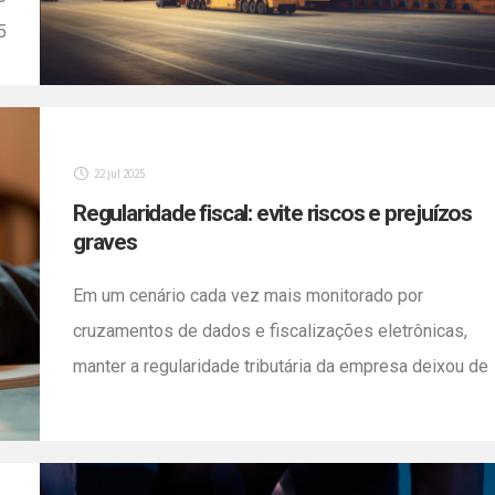
5
a
a
e
]
22 jul 2025
Regularidade fiscal: evite riscos e prejuízos
graves
Em um cenário cada vez mais monitorado por
cruzamentos de dados e fiscalizações eletrônicas,
manter a regularidade tributária da empresa deixou de
ser apenas uma exigência legal e tornou-se uma
condição para a sobrevivência no mercado. Um
problema fiscal, por menor que pareça no início, pode