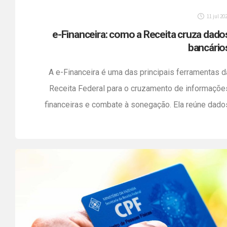
11 jul 20
e-Financeira: como a Receita cruza dado
bancário
A e-Financeira é uma das principais ferramentas d
Receita Federal para o cruzamento de informaçõe
financeiras e combate à sonegação. Ela reúne dado
enviados por instituições financeiras sobre 
movimentação de contas bancárias de pessoas física
e jurídicas — incluindo entradas, saídas, transferências 
operações com cartão. E mais: a Receita já consolido
essas informações […