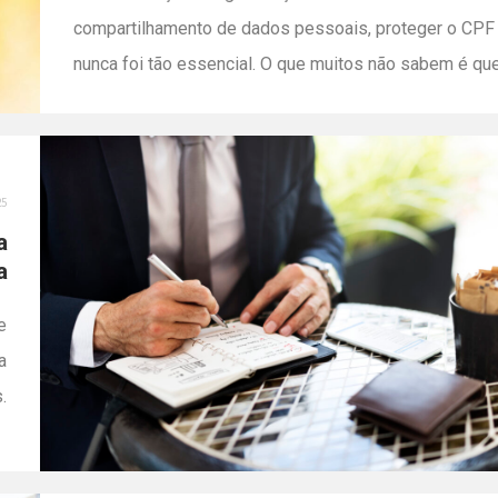
compartilhamento de dados pessoais, proteger o CPF
nunca foi tão essencial. O que muitos não sabem é qu
a Receita Federal disponibiliza uma funcionalidade qu
permite restringir o uso do seu CPF em registros de
empresas (CNPJs) — uma medida eficiente para evitar
25
fraudes e problemas […]
a
a
e
a
.
e
s