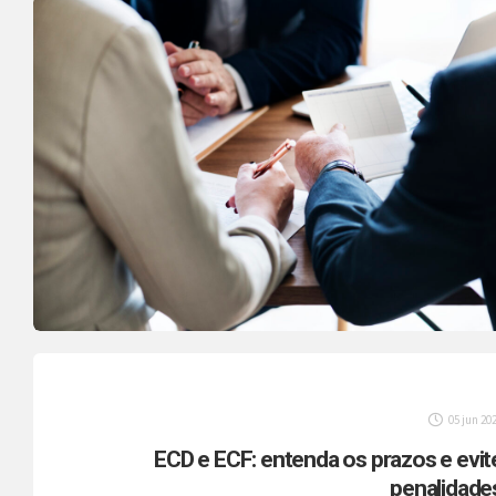
de todos os portes se antecipem às mudanças 
adotem práticas de segurança tributária. O que 
segurança tributária […
05 jun 20
ECD e ECF: entenda os prazos e evit
penalidade