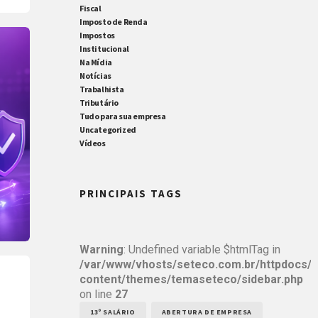
Fiscal
Imposto de Renda
Impostos
Institucional
Na Mídia
Notícias
Trabalhista
Tributário
Tudo para sua empresa
Uncategorized
Vídeos
PRINCIPAIS TAGS
Warning
: Undefined variable $htmlTag in
/var/www/vhosts/seteco.com.br/httpdocs/
content/themes/temaseteco/sidebar.php
on line
27
13º SALÁRIO
ABERTURA DE EMPRESA