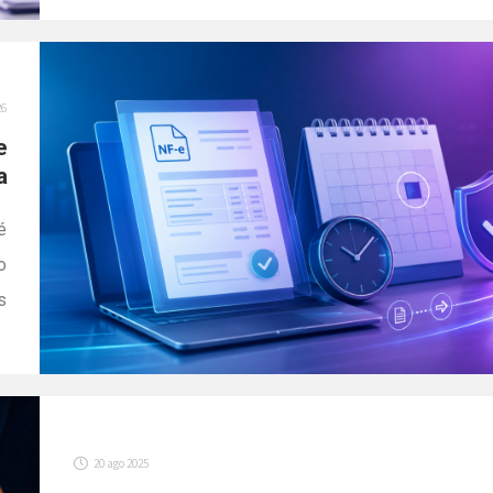
fiscais de devolução, a disponibilização do INSS
Empresa e a exclusão de determinados produtos do
regime de Substituição Tributária do ICMS em São
26
Paulo. Também […]
e
a
é
o
s
s
i
a
]
20 ago 2025