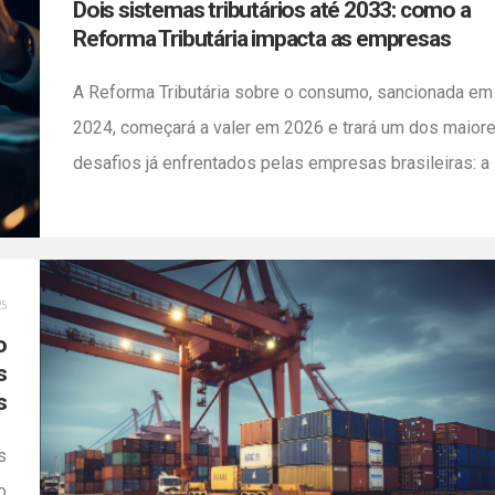
Dois sistemas tributários até 2033: como a
Reforma Tributária impacta as empresas
A Reforma Tributária sobre o consumo, sancionada em
2024, começará a valer em 2026 e trará um dos maior
desafios já enfrentados pelas empresas brasileiras: a
necessidade de operar em dois sistemas tributários a
mesmo tempo até 2033. Nesse período de transição,
será preciso apurar, declarar e recolher tributos
seguindo tanto as regras atuais quanto […]
25
o
s
s
s
o