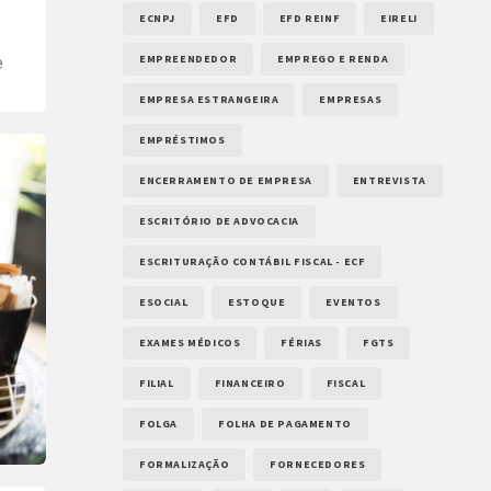
ECNPJ
EFD
EFD REINF
EIRELI
EMPREENDEDOR
EMPREGO E RENDA
e
e
EMPRESA ESTRANGEIRA
EMPRESAS
EMPRÉSTIMOS
ENCERRAMENTO DE EMPRESA
ENTREVISTA
ESCRITÓRIO DE ADVOCACIA
ESCRITURAÇÃO CONTÁBIL FISCAL - ECF
ESOCIAL
ESTOQUE
EVENTOS
EXAMES MÉDICOS
FÉRIAS
FGTS
FILIAL
FINANCEIRO
FISCAL
FOLGA
FOLHA DE PAGAMENTO
FORMALIZAÇÃO
FORNECEDORES