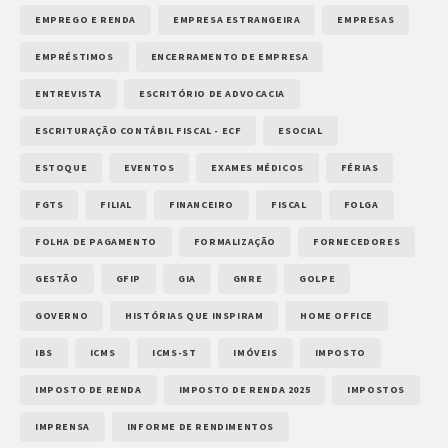
EMPREGO E RENDA
EMPRESA ESTRANGEIRA
EMPRESAS
EMPRÉSTIMOS
ENCERRAMENTO DE EMPRESA
ENTREVISTA
ESCRITÓRIO DE ADVOCACIA
ESCRITURAÇÃO CONTÁBIL FISCAL - ECF
ESOCIAL
ESTOQUE
EVENTOS
EXAMES MÉDICOS
FÉRIAS
FGTS
FILIAL
FINANCEIRO
FISCAL
FOLGA
FOLHA DE PAGAMENTO
FORMALIZAÇÃO
FORNECEDORES
GESTÃO
GFIP
GIA
GNRE
GOLPE
GOVERNO
HISTÓRIAS QUE INSPIRAM
HOME OFFICE
IBS
ICMS
ICMS-ST
IMÓVEIS
IMPOSTO
IMPOSTO DE RENDA
IMPOSTO DE RENDA 2025
IMPOSTOS
IMPRENSA
INFORME DE RENDIMENTOS