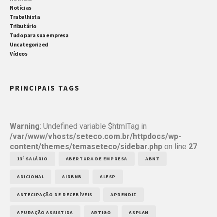
Notícias
Trabalhista
Tributário
Tudo para sua empresa
Uncategorized
Vídeos
PRINCIPAIS TAGS
Warning
: Undefined variable $htmlTag in
/var/www/vhosts/seteco.com.br/httpdocs/wp-
content/themes/temaseteco/sidebar.php
on line
27
13º SALÁRIO
ABERTURA DE EMPRESA
ABNT
ADICIONAL
AIRBNB
ALESP
ANTECIPAÇÃO DE RECEBÍVEIS
APRENDIZ
APURAÇÃO ASSISTIDA
ARTIGO
ASPLAN