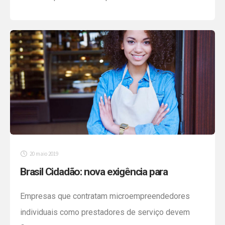
um planejamento tributário em parceria com o seu
contador pode te ajudar a lidar com essas questões.
Por mais que os regimes tributários sejam cheios
de burocracias e obrigações acessórias, […]
20 maio 2019
Brasil Cidadão: nova exigência para
formalização do MEI
Empresas que contratam microempreendedores
individuais como prestadores de serviço devem