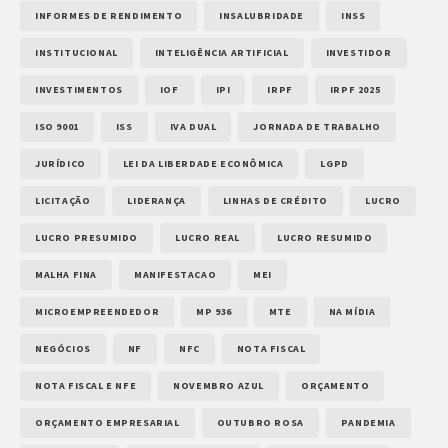
INFORMES DE RENDIMENTO
INSALUBRIDADE
INSS
INSTITUCIONAL
INTELIGÊNCIA ARTIFICIAL
INVESTIDOR
INVESTIMENTOS
IOF
IPI
IRPF
IRPF 2025
ISO 9001
ISS
IVA DUAL
JORNADA DE TRABALHO
JURÍDICO
LEI DA LIBERDADE ECONÔMICA
LGPD
LICITAÇÃO
LIDERANÇA
LINHAS DE CRÉDITO
LUCRO
LUCRO PRESUMIDO
LUCRO REAL
LUCRO RESUMIDO
MALHA FINA
MANIFESTACAO
MEI
MICROEMPREENDEDOR
MP 936
MTE
NA MÍDIA
NEGÓCIOS
NF
NFC
NOTA FISCAL
NOTA FISCAL E NFE
NOVEMBRO AZUL
ORÇAMENTO
ORÇAMENTO EMPRESARIAL
OUTUBRO ROSA
PANDEMIA