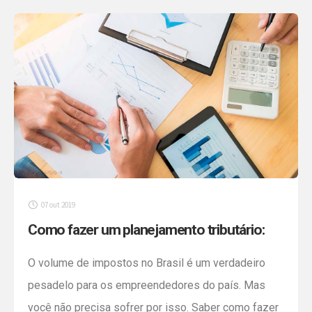
(MEIs). Os MEIs são alvos frequentes de fraudes
como cobranças indevidas, sites falsos e propostas
de empréstimos fraudulentos. Neste guia completo,
reunimos os 5 golpes mais […]
07 out 2019
Como fazer um planejamento tributário:
passo a passo
O volume de impostos no Brasil é um verdadeiro
pesadelo para os empreendedores do país. Mas
você não precisa sofrer por isso. Saber como fazer