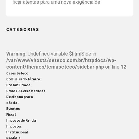
ficar atentas para uma nova exigência de
formalização e inscrição do MEI. Agora é necessário
acessar o Portal do Empreendedor e realizar um
CATEGORIAS
cadastro na plataforma Brasil Cidadão, que tem
como objetivo otimizar alguns processos e
proporcionar maior interação com os órgãos do
Warning
: Undefined variable $htmlSide in
/var/www/vhosts/seteco.com.br/httpdocs/wp-
governo. MEIs […]
content/themes/temaseteco/sidebar.php
on line
12
Cases Seteco
Comunicado Técnico
Contabilidade
Covid19 - Leis e Medidas
De olho no prazo
eSocial
Eventos
Fiscal
Imposto de Renda
Impostos
Institucional
Na Mídia