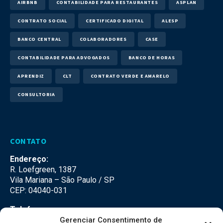
AIRBNB
CONTABILIDADE PARA RESTAURANTES
ASPLAN
CONTRATO SOCIAL
CERTIFICADO DIGITAL
ALESP
BANCO CENTRAL
COLABORADORES
CASE
CONTABILIDADE PARA ADVOGADOS
BANCO DE HORAS
APRENDIZ
CLT
CONTRATO VERDE E AMARELO
CONSULTORIA
CONTATO
Endereço:
R. Loefgreen, 1387
Vila Mariana – São Paulo / SP
CEP: 04040-031
Telefone:
(11) 3500-3500
Gerenciar Consentimento de