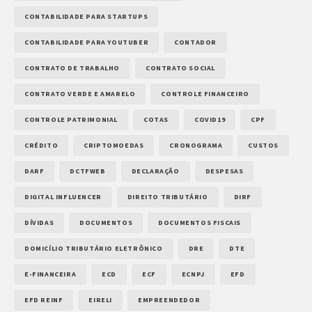
CONTABILIDADE PARA STARTUPS
CONTABILIDADE PARA YOUTUBER
CONTADOR
CONTRATO DE TRABALHO
CONTRATO SOCIAL
CONTRATO VERDE E AMARELO
CONTROLE FINANCEIRO
CONTROLE PATRIMONIAL
COTAS
COVID19
CPF
CRÉDITO
CRIPTOMOEDAS
CRONOGRAMA
CUSTOS
DARF
DCTFWEB
DECLARAÇÃO
DESPESAS
DIGITAL INFLUENCER
DIREITO TRIBUTÁRIO
DIRF
DÍVIDAS
DOCUMENTOS
DOCUMENTOS FISCAIS
DOMICÍLIO TRIBUTÁRIO ELETRÔNICO
DRE
DTE
E-FINANCEIRA
ECD
ECF
ECNPJ
EFD
EFD REINF
EIRELI
EMPREENDEDOR