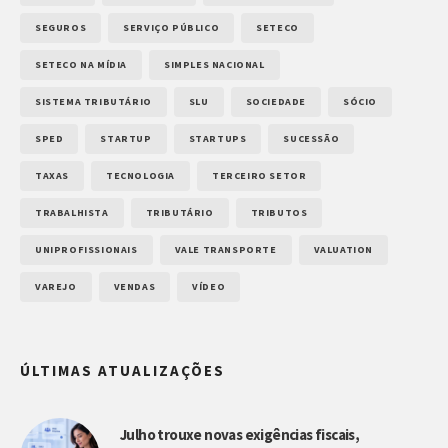
SEGUROS
SERVIÇO PÚBLICO
SETECO
SETECO NA MÍDIA
SIMPLES NACIONAL
SISTEMA TRIBUTÁRIO
SLU
SOCIEDADE
SÓCIO
SPED
STARTUP
STARTUPS
SUCESSÃO
TAXAS
TECNOLOGIA
TERCEIRO SETOR
TRABALHISTA
TRIBUTÁRIO
TRIBUTOS
UNIPROFISSIONAIS
VALE TRANSPORTE
VALUATION
VAREJO
VENDAS
VÍDEO
ÚLTIMAS ATUALIZAÇÕES
Julho trouxe novas exigências fiscais,