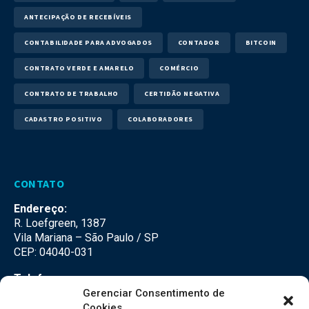
ANTECIPAÇÃO DE RECEBÍVEIS
CONTABILIDADE PARA ADVOGADOS
CONTADOR
BITCOIN
CONTRATO VERDE E AMARELO
COMÉRCIO
CONTRATO DE TRABALHO
CERTIDÃO NEGATIVA
CADASTRO POSITIVO
COLABORADORES
CONTATO
Endereço:
R. Loefgreen, 1387
Vila Mariana – São Paulo / SP
CEP: 04040-031
Telefone:
(11) 3500-3500
Gerenciar Consentimento de
Cookies