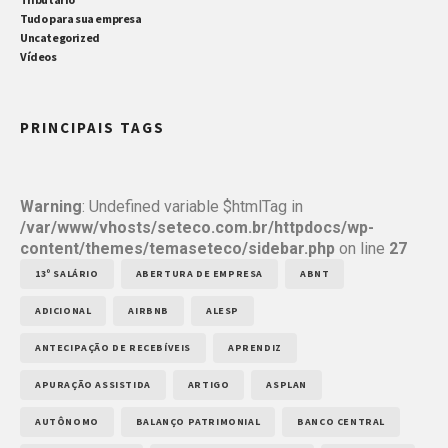
Tudo para sua empresa
Uncategorized
Vídeos
PRINCIPAIS TAGS
Warning
: Undefined variable $htmlTag in
/var/www/vhosts/seteco.com.br/httpdocs/wp-
content/themes/temaseteco/sidebar.php
on line
27
13º SALÁRIO
ABERTURA DE EMPRESA
ABNT
ADICIONAL
AIRBNB
ALESP
ANTECIPAÇÃO DE RECEBÍVEIS
APRENDIZ
APURAÇÃO ASSISTIDA
ARTIGO
ASPLAN
AUTÔNOMO
BALANÇO PATRIMONIAL
BANCO CENTRAL