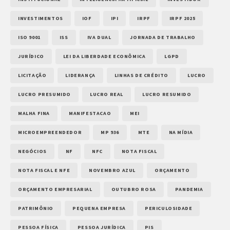
INVESTIMENTOS
IOF
IPI
IRPF
IRPF 2025
ISO 9001
ISS
IVA DUAL
JORNADA DE TRABALHO
JURÍDICO
LEI DA LIBERDADE ECONÔMICA
LGPD
LICITAÇÃO
LIDERANÇA
LINHAS DE CRÉDITO
LUCRO
LUCRO PRESUMIDO
LUCRO REAL
LUCRO RESUMIDO
MALHA FINA
MANIFESTACAO
MEI
MICROEMPREENDEDOR
MP 936
MTE
NA MÍDIA
NEGÓCIOS
NF
NFC
NOTA FISCAL
NOTA FISCAL E NFE
NOVEMBRO AZUL
ORÇAMENTO
ORÇAMENTO EMPRESARIAL
OUTUBRO ROSA
PANDEMIA
PATRIMÔNIO
PEQUENA EMPRESA
PERICULOSIDADE
PESSOA FÍSICA
PESSOA JURÍDICA
PIS