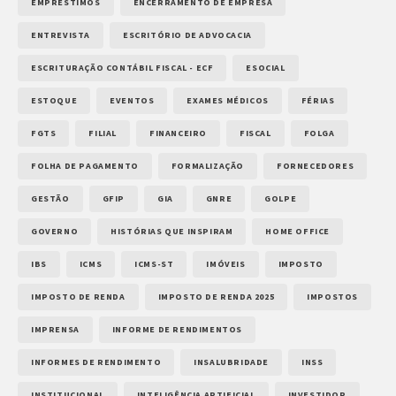
EMPRÉSTIMOS
ENCERRAMENTO DE EMPRESA
ENTREVISTA
ESCRITÓRIO DE ADVOCACIA
ESCRITURAÇÃO CONTÁBIL FISCAL - ECF
ESOCIAL
ESTOQUE
EVENTOS
EXAMES MÉDICOS
FÉRIAS
FGTS
FILIAL
FINANCEIRO
FISCAL
FOLGA
FOLHA DE PAGAMENTO
FORMALIZAÇÃO
FORNECEDORES
GESTÃO
GFIP
GIA
GNRE
GOLPE
GOVERNO
HISTÓRIAS QUE INSPIRAM
HOME OFFICE
IBS
ICMS
ICMS-ST
IMÓVEIS
IMPOSTO
IMPOSTO DE RENDA
IMPOSTO DE RENDA 2025
IMPOSTOS
IMPRENSA
INFORME DE RENDIMENTOS
INFORMES DE RENDIMENTO
INSALUBRIDADE
INSS
INSTITUCIONAL
INTELIGÊNCIA ARTIFICIAL
INVESTIDOR