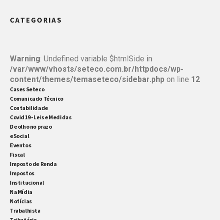
você sabe qual é o verdadeiro papel do contador
CATEGORIAS
dentro de uma empresa? Em entrevista recente ao
Jornal da Rede Alesp — veículo da Assembleia […]
Warning
: Undefined variable $htmlSide in
/var/www/vhosts/seteco.com.br/httpdocs/wp-
content/themes/temaseteco/sidebar.php
on line
12
Cases Seteco
Comunicado Técnico
Contabilidade
Covid19 - Leis e Medidas
De olho no prazo
eSocial
Eventos
Fiscal
Imposto de Renda
Impostos
Institucional
Na Mídia
Notícias
Trabalhista
Tributário