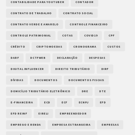
CONTABILIDADE PARA YOUTUBER
CONTADOR
CONTRATO DE TRABALHO
CONTRATO SOCIAL
CONTRATO VERDE E AMARELO
CONTROLE FINANCEIRO
CONTROLE PATRIMONIAL
COTAS
COVID19
CPF
CRÉDITO
CRIPTOMOEDAS
CRONOGRAMA
CUSTOS
DARF
DCTFWEB
DECLARAÇÃO
DESPESAS
DIGITAL INFLUENCER
DIREITO TRIBUTÁRIO
DIRF
DÍVIDAS
DOCUMENTOS
DOCUMENTOS FISCAIS
DOMICÍLIO TRIBUTÁRIO ELETRÔNICO
DRE
DTE
E-FINANCEIRA
ECD
ECF
ECNPJ
EFD
EFD REINF
EIRELI
EMPREENDEDOR
EMPREGO E RENDA
EMPRESA ESTRANGEIRA
EMPRESAS