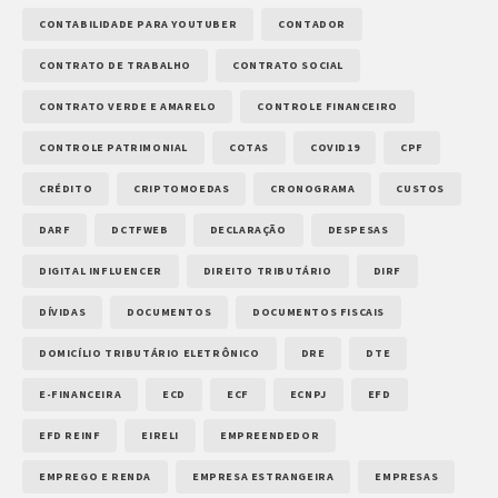
CONTABILIDADE PARA YOUTUBER
CONTADOR
CONTRATO DE TRABALHO
CONTRATO SOCIAL
CONTRATO VERDE E AMARELO
CONTROLE FINANCEIRO
CONTROLE PATRIMONIAL
COTAS
COVID19
CPF
CRÉDITO
CRIPTOMOEDAS
CRONOGRAMA
CUSTOS
DARF
DCTFWEB
DECLARAÇÃO
DESPESAS
DIGITAL INFLUENCER
DIREITO TRIBUTÁRIO
DIRF
DÍVIDAS
DOCUMENTOS
DOCUMENTOS FISCAIS
DOMICÍLIO TRIBUTÁRIO ELETRÔNICO
DRE
DTE
E-FINANCEIRA
ECD
ECF
ECNPJ
EFD
EFD REINF
EIRELI
EMPREENDEDOR
EMPREGO E RENDA
EMPRESA ESTRANGEIRA
EMPRESAS