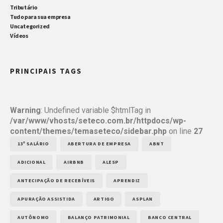
Tributário
Tudo para sua empresa
Uncategorized
Vídeos
PRINCIPAIS TAGS
Warning
: Undefined variable $htmlTag in
/var/www/vhosts/seteco.com.br/httpdocs/wp-
content/themes/temaseteco/sidebar.php
on line
27
13º SALÁRIO
ABERTURA DE EMPRESA
ABNT
ADICIONAL
AIRBNB
ALESP
ANTECIPAÇÃO DE RECEBÍVEIS
APRENDIZ
APURAÇÃO ASSISTIDA
ARTIGO
ASPLAN
AUTÔNOMO
BALANÇO PATRIMONIAL
BANCO CENTRAL