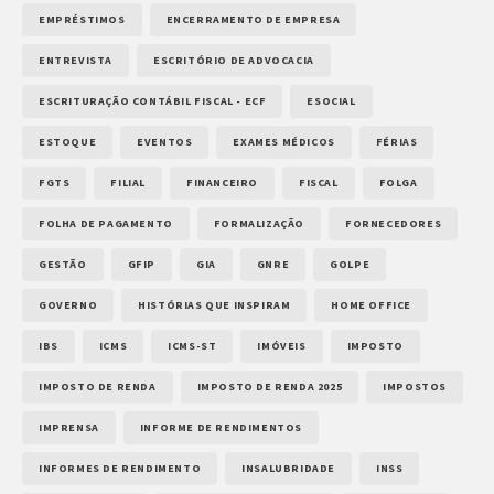
EMPRÉSTIMOS
ENCERRAMENTO DE EMPRESA
ENTREVISTA
ESCRITÓRIO DE ADVOCACIA
ESCRITURAÇÃO CONTÁBIL FISCAL - ECF
ESOCIAL
ESTOQUE
EVENTOS
EXAMES MÉDICOS
FÉRIAS
FGTS
FILIAL
FINANCEIRO
FISCAL
FOLGA
FOLHA DE PAGAMENTO
FORMALIZAÇÃO
FORNECEDORES
GESTÃO
GFIP
GIA
GNRE
GOLPE
GOVERNO
HISTÓRIAS QUE INSPIRAM
HOME OFFICE
IBS
ICMS
ICMS-ST
IMÓVEIS
IMPOSTO
IMPOSTO DE RENDA
IMPOSTO DE RENDA 2025
IMPOSTOS
IMPRENSA
INFORME DE RENDIMENTOS
INFORMES DE RENDIMENTO
INSALUBRIDADE
INSS