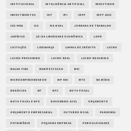
INSTITUCIONAL
INTELIGÊNCIA ARTIFICIAL
INVESTIDOR
INVESTIMENTOS
IOF
IPI
IRPF
IRPF 2025
ISO 9001
ISS
IVA DUAL
JORNADA DE TRABALHO
JURÍDICO
LEI DA LIBERDADE ECONÔMICA
LGPD
LICITAÇÃO
LIDERANÇA
LINHAS DE CRÉDITO
LUCRO
LUCRO PRESUMIDO
LUCRO REAL
LUCRO RESUMIDO
MALHA FINA
MANIFESTACAO
MEI
MICROEMPREENDEDOR
MP 936
MTE
NA MÍDIA
NEGÓCIOS
NF
NFC
NOTA FISCAL
NOTA FISCAL E NFE
NOVEMBRO AZUL
ORÇAMENTO
ORÇAMENTO EMPRESARIAL
OUTUBRO ROSA
PANDEMIA
PATRIMÔNIO
PEQUENA EMPRESA
PERICULOSIDADE