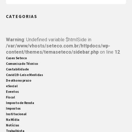
atenção e planejamento. Em junho de 2025, o
CATEGORIAS
Ministério do Trabalho e Emprego (MTE) anunciou
que a norma entrará em vigor em 1º de março de […]
Warning
: Undefined variable $htmlSide in
/var/www/vhosts/seteco.com.br/httpdocs/wp-
content/themes/temaseteco/sidebar.php
on line
12
Cases Seteco
Comunicado Técnico
Contabilidade
Covid19 - Leis e Medidas
De olho no prazo
eSocial
Eventos
Fiscal
Imposto de Renda
Impostos
Institucional
Na Mídia
Notícias
Trabalhista