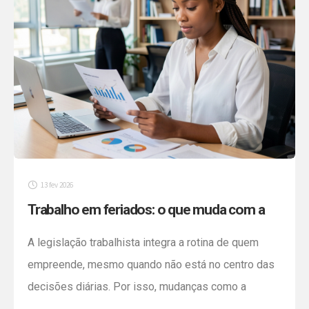
13 fev 2026
Trabalho em feriados: o que muda com a
nova prorrogação e como sua empresa
A legislação trabalhista integra a rotina de quem
pode se organizar desde já
empreende, mesmo quando não está no centro das
decisões diárias. Por isso, mudanças como a
prorrogação da Portaria nº 3.665/2023 exigem