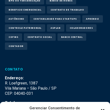
BPO OU TERCEIRIZAÇÃO
BANCO DE HORAS
BENEFICIO EMERGENCIAL
CONTRATO DE TRABALHO
AUTÔNOMO
CONTABILIDADE PARA STARTUPS
APRENDIZ
CONTROLE PATRIMONIAL
ASPLAN
COLABORADORES
COFINS
CONTRATO SOCIAL
BANCO CENTRAL
CONTADOR
CONTATO
Endereço:
R. Loefgreen, 1387
Vila Mariana – São Paulo / SP
CEP: 04040-031
Telefone:
(11) 3500-3500
Gerenciar Consentimento de