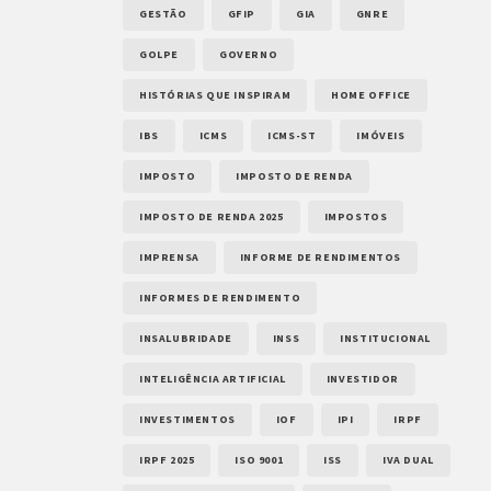
GESTÃO
GFIP
GIA
GNRE
GOLPE
GOVERNO
HISTÓRIAS QUE INSPIRAM
HOME OFFICE
IBS
ICMS
ICMS-ST
IMÓVEIS
IMPOSTO
IMPOSTO DE RENDA
IMPOSTO DE RENDA 2025
IMPOSTOS
IMPRENSA
INFORME DE RENDIMENTOS
INFORMES DE RENDIMENTO
INSALUBRIDADE
INSS
INSTITUCIONAL
INTELIGÊNCIA ARTIFICIAL
INVESTIDOR
INVESTIMENTOS
IOF
IPI
IRPF
IRPF 2025
ISO 9001
ISS
IVA DUAL