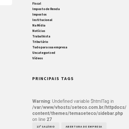
Fiscal
Imposto de Renda
Impostos
do
Institucional
Na Mídia
Notícias
Trabalhista
Tributário
Tudo para sua empresa
Uncategorized
Vídeos
PRINCIPAIS TAGS
Warning
: Undefined variable $htmlTag in
/var/www/vhosts/seteco.com.br/httpdocs/
content/themes/temaseteco/sidebar.php
on line
27
13º SALÁRIO
ABERTURA DE EMPRESA