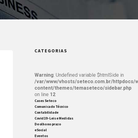
CATEGORIAS
Warning
: Undefined variable $htmlSide in
/var/www/vhosts/seteco.com.br/httpdocs/
content/themes/temaseteco/sidebar.php
on line
12
Cases Seteco
Comunicado Técnico
Contabilidade
Covid19 - Leis e Medidas
De olho no prazo
eSocial
Eventos