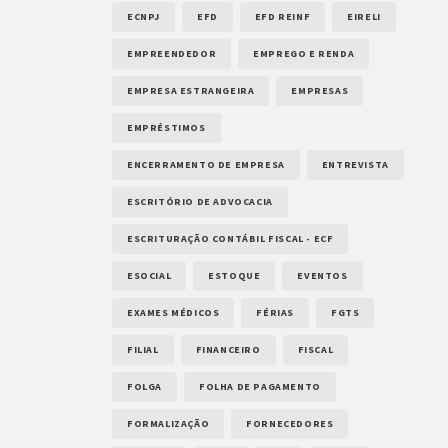
ECNPJ
EFD
EFD REINF
EIRELI
EMPREENDEDOR
EMPREGO E RENDA
EMPRESA ESTRANGEIRA
EMPRESAS
EMPRÉSTIMOS
ENCERRAMENTO DE EMPRESA
ENTREVISTA
ESCRITÓRIO DE ADVOCACIA
ESCRITURAÇÃO CONTÁBIL FISCAL - ECF
ESOCIAL
ESTOQUE
EVENTOS
EXAMES MÉDICOS
FÉRIAS
FGTS
FILIAL
FINANCEIRO
FISCAL
FOLGA
FOLHA DE PAGAMENTO
FORMALIZAÇÃO
FORNECEDORES