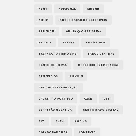
ABNT
ADICIONAL
AIRBNB
ALESP
ANTECIPAÇÃO DE RECEBÍVEIS
APRENDIZ
APURAÇÃO ASSISTIDA
ARTIGO
ASPLAN
AUTÔNOMO
BALANÇO PATRIMONIAL
BANCO CENTRAL
BANCO DE HORAS
BENEFICIO EMERGENCIAL
BENEFÍCIOS
BITCOIN
BPO OU TERCEIRIZAÇÃO
CADASTRO POSITIVO
CASE
CBS
CERTIDÃO NEGATIVA
CERTIFICADO DIGITAL
CLT
CNPJ
COFINS
COLABORADORES
COMÉRCIO