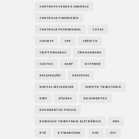
CONTRATO VERDE E AMARELO
CONTROLE FINANCEIRO
CONTROLE PATRIMONIAL
COTAS
COVID19
CPF
CRÉDITO
CRIPTOMOEDAS
CRONOGRAMA
CUSTOS
DARF
DCTFWEB
DECLARAÇÃO
DESPESAS
DIGITAL INFLUENCER
DIREITO TRIBUTÁRIO
DIRF
DÍVIDAS
DOCUMENTOS
DOCUMENTOS FISCAIS
DOMICÍLIO TRIBUTÁRIO ELETRÔNICO
DRE
DTE
E-FINANCEIRA
ECD
ECF