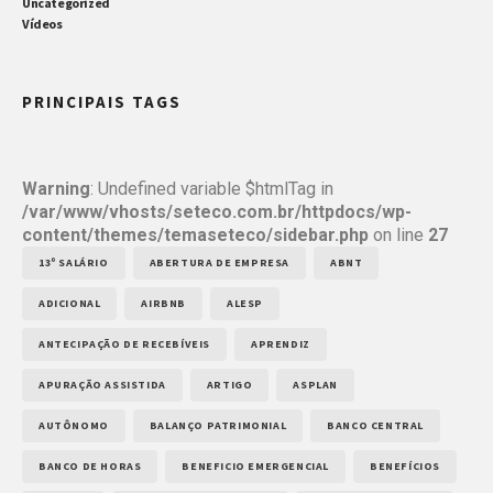
Uncategorized
Vídeos
PRINCIPAIS TAGS
Warning
: Undefined variable $htmlTag in
/var/www/vhosts/seteco.com.br/httpdocs/wp-
content/themes/temaseteco/sidebar.php
on line
27
13º SALÁRIO
ABERTURA DE EMPRESA
ABNT
ADICIONAL
AIRBNB
ALESP
ANTECIPAÇÃO DE RECEBÍVEIS
APRENDIZ
APURAÇÃO ASSISTIDA
ARTIGO
ASPLAN
AUTÔNOMO
BALANÇO PATRIMONIAL
BANCO CENTRAL
BANCO DE HORAS
BENEFICIO EMERGENCIAL
BENEFÍCIOS