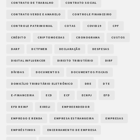
CONTRATO DE TRABALHO
CONTRATO SOCIAL
CONTRATO VERDE E AMARELO
CONTROLE FINANCEIRO
CONTROLE PATRIMONIAL
COTAS
COVID19
CPF
CRÉDITO
CRIPTOMOEDAS
CRONOGRAMA
CUSTOS
DARF
DCTFWEB
DECLARAÇÃO
DESPESAS
DIGITAL INFLUENCER
DIREITO TRIBUTÁRIO
DIRF
DÍVIDAS
DOCUMENTOS
DOCUMENTOS FISCAIS
DOMICÍLIO TRIBUTÁRIO ELETRÔNICO
DRE
DTE
E-FINANCEIRA
ECD
ECF
ECNPJ
EFD
EFD REINF
EIRELI
EMPREENDEDOR
EMPREGO E RENDA
EMPRESA ESTRANGEIRA
EMPRESAS
EMPRÉSTIMOS
ENCERRAMENTO DE EMPRESA