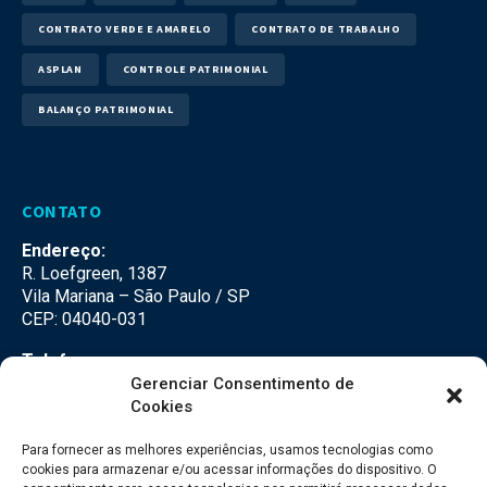
CONTRATO VERDE E AMARELO
CONTRATO DE TRABALHO
ASPLAN
CONTROLE PATRIMONIAL
BALANÇO PATRIMONIAL
CONTATO
Endereço:
R. Loefgreen, 1387
Vila Mariana – São Paulo / SP
CEP: 04040-031
Telefone:
(11) 3500-3500
Gerenciar Consentimento de
Cookies
E-mail:
falecom@seteco.com.br
Para fornecer as melhores experiências, usamos tecnologias como
cookies para armazenar e/ou acessar informações do dispositivo. O