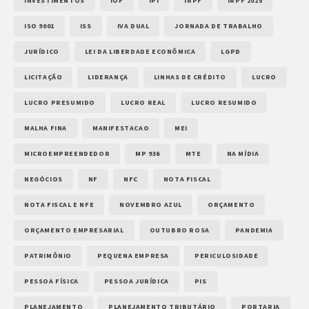
INVESTIMENTOS
IOF
IPI
IRPF
IRPF 2025
ISO 9001
ISS
IVA DUAL
JORNADA DE TRABALHO
JURÍDICO
LEI DA LIBERDADE ECONÔMICA
LGPD
LICITAÇÃO
LIDERANÇA
LINHAS DE CRÉDITO
LUCRO
LUCRO PRESUMIDO
LUCRO REAL
LUCRO RESUMIDO
MALHA FINA
MANIFESTACAO
MEI
MICROEMPREENDEDOR
MP 936
MTE
NA MÍDIA
NEGÓCIOS
NF
NFC
NOTA FISCAL
NOTA FISCAL E NFE
NOVEMBRO AZUL
ORÇAMENTO
ORÇAMENTO EMPRESARIAL
OUTUBRO ROSA
PANDEMIA
PATRIMÔNIO
PEQUENA EMPRESA
PERICULOSIDADE
PESSOA FÍSICA
PESSOA JURÍDICA
PIS
PLANEJAMENTO
PLANEJAMENTO TRIBUTÁRIO
PORTARIA