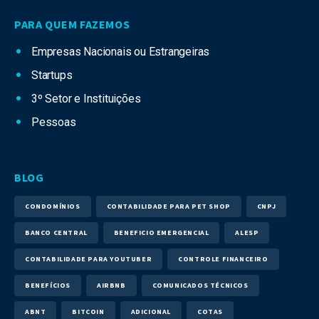
PARA QUEM FAZEMOS
Empresas Nacionais ou Estrangeiras
Startups
3º Setor e Instituições
Pessoas
BLOG
CONDOMÍNIOS
CONTABILIDADE PARA PET SHOP
CNPJ
BANCO CENTRAL
BENEFICIO EMERGENCIAL
ALESP
CONTABILIDADE PARA YOUTUBER
CONTROLE FINANCEIRO
BENEFÍCIOS
AIRBNB
COMUNICADOS TÉCNICOS
ABNT
BITCOIN
ADICIONAL
COTAS