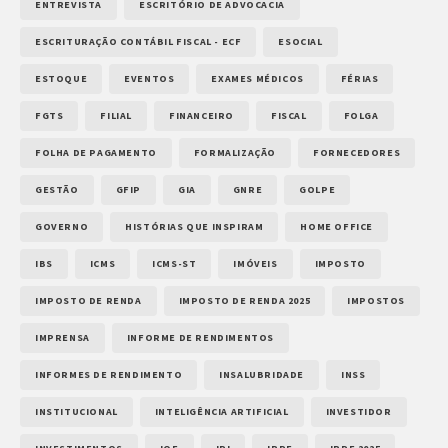
ENTREVISTA
ESCRITÓRIO DE ADVOCACIA
ESCRITURAÇÃO CONTÁBIL FISCAL - ECF
ESOCIAL
ESTOQUE
EVENTOS
EXAMES MÉDICOS
FÉRIAS
FGTS
FILIAL
FINANCEIRO
FISCAL
FOLGA
FOLHA DE PAGAMENTO
FORMALIZAÇÃO
FORNECEDORES
GESTÃO
GFIP
GIA
GNRE
GOLPE
GOVERNO
HISTÓRIAS QUE INSPIRAM
HOME OFFICE
IBS
ICMS
ICMS-ST
IMÓVEIS
IMPOSTO
IMPOSTO DE RENDA
IMPOSTO DE RENDA 2025
IMPOSTOS
IMPRENSA
INFORME DE RENDIMENTOS
INFORMES DE RENDIMENTO
INSALUBRIDADE
INSS
INSTITUCIONAL
INTELIGÊNCIA ARTIFICIAL
INVESTIDOR