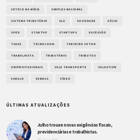
SETECO NA MÍDIA
SIMPLES NACIONAL
SISTEMA TRIBUTÁRIO
SLU
SOCIEDADE
SÓCIO
SPED
STARTUP
STARTUPS
SUCESSÃO
TAXAS
TECNOLOGIA
TERCEIRO SETOR
TRABALHISTA
TRIBUTÁRIO
TRIBUTOS
UNIPROFISSIONAIS
VALE TRANSPORTE
VALUATION
VAREJO
VENDAS
VÍDEO
ÚLTIMAS ATUALIZAÇÕES
Julho trouxe novas exigências fiscais,
previdenciárias e trabalhistas.
31 jul 2026