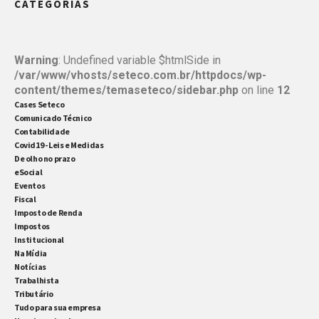
CATEGORIAS
Warning
: Undefined variable $htmlSide in
/var/www/vhosts/seteco.com.br/httpdocs/wp-
content/themes/temaseteco/sidebar.php
on line
12
Cases Seteco
Comunicado Técnico
Contabilidade
Covid19 - Leis e Medidas
De olho no prazo
eSocial
Eventos
Fiscal
Imposto de Renda
Impostos
Institucional
Na Mídia
Notícias
Trabalhista
Tributário
Tudo para sua empresa