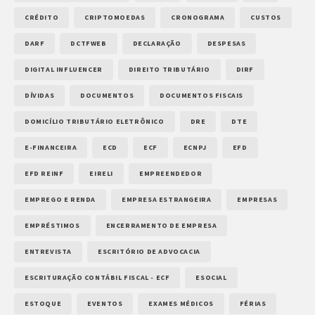
CRÉDITO
CRIPTOMOEDAS
CRONOGRAMA
CUSTOS
DARF
DCTFWEB
DECLARAÇÃO
DESPESAS
DIGITAL INFLUENCER
DIREITO TRIBUTÁRIO
DIRF
DÍVIDAS
DOCUMENTOS
DOCUMENTOS FISCAIS
DOMICÍLIO TRIBUTÁRIO ELETRÔNICO
DRE
DTE
E-FINANCEIRA
ECD
ECF
ECNPJ
EFD
EFD REINF
EIRELI
EMPREENDEDOR
EMPREGO E RENDA
EMPRESA ESTRANGEIRA
EMPRESAS
EMPRÉSTIMOS
ENCERRAMENTO DE EMPRESA
ENTREVISTA
ESCRITÓRIO DE ADVOCACIA
ESCRITURAÇÃO CONTÁBIL FISCAL - ECF
ESOCIAL
ESTOQUE
EVENTOS
EXAMES MÉDICOS
FÉRIAS