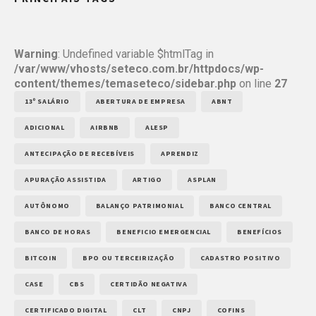
Warning
: Undefined variable $htmlTag in
/var/www/vhosts/seteco.com.br/httpdocs/wp-
content/themes/temaseteco/sidebar.php
on line
27
13º SALÁRIO
ABERTURA DE EMPRESA
ABNT
ADICIONAL
AIRBNB
ALESP
ANTECIPAÇÃO DE RECEBÍVEIS
APRENDIZ
APURAÇÃO ASSISTIDA
ARTIGO
ASPLAN
AUTÔNOMO
BALANÇO PATRIMONIAL
BANCO CENTRAL
BANCO DE HORAS
BENEFICIO EMERGENCIAL
BENEFÍCIOS
BITCOIN
BPO OU TERCEIRIZAÇÃO
CADASTRO POSITIVO
CASE
CBS
CERTIDÃO NEGATIVA
CERTIFICADO DIGITAL
CLT
CNPJ
COFINS