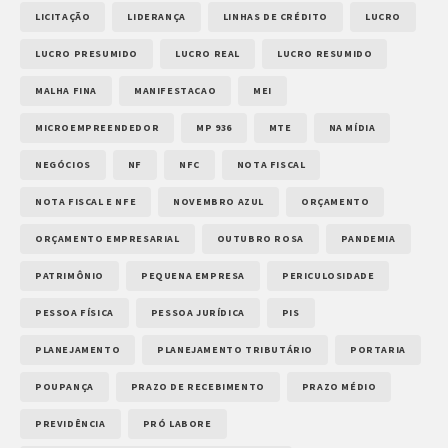
LICITAÇÃO
LIDERANÇA
LINHAS DE CRÉDITO
LUCRO
LUCRO PRESUMIDO
LUCRO REAL
LUCRO RESUMIDO
MALHA FINA
MANIFESTACAO
MEI
MICROEMPREENDEDOR
MP 936
MTE
NA MÍDIA
NEGÓCIOS
NF
NFC
NOTA FISCAL
NOTA FISCAL E NFE
NOVEMBRO AZUL
ORÇAMENTO
ORÇAMENTO EMPRESARIAL
OUTUBRO ROSA
PANDEMIA
PATRIMÔNIO
PEQUENA EMPRESA
PERICULOSIDADE
PESSOA FÍSICA
PESSOA JURÍDICA
PIS
PLANEJAMENTO
PLANEJAMENTO TRIBUTÁRIO
PORTARIA
POUPANÇA
PRAZO DE RECEBIMENTO
PRAZO MÉDIO
PREVIDÊNCIA
PRÓ LABORE