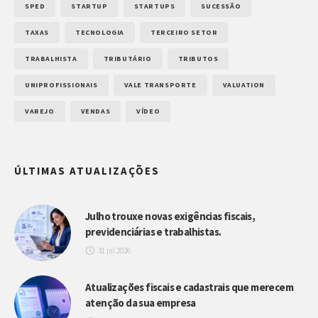
SPED
STARTUP
STARTUPS
SUCESSÃO
TAXAS
TECNOLOGIA
TERCEIRO SETOR
TRABALHISTA
TRIBUTÁRIO
TRIBUTOS
UNIPROFISSIONAIS
VALE TRANSPORTE
VALUATION
VAREJO
VENDAS
VÍDEO
ÚLTIMAS ATUALIZAÇÕES
Julho trouxe novas exigências fiscais,
previdenciárias e trabalhistas.
31 jul 2026
Atualizações fiscais e cadastrais que merecem
atenção da sua empresa