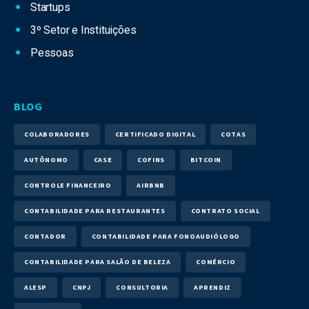
Startups
3º Setor e Instituições
Pessoas
BLOG
COLABORADORES
CERTIFICADO DIGITAL
COTAS
AUTÔNOMO
CASE
COFINS
BITCOIN
CONTROLE FINANCEIRO
AIRBNB
CONTABILIDADE PARA RESTAURANTES
CONTRATO SOCIAL
CONTADOR
CONTABILIDADE PARA FONOAUDIÓLOGO
CONTABILIDADE PARA SALÃO DE BELEZA
COMÉRCIO
ALESP
CNPJ
CONSULTORIA
APRENDIZ