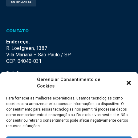
COMPLIANCE
CONTATO
Endereço:
R. Loefgreen, 1387
Vila Mariana – São Paulo / SP
CEP: 04040-031
Telefone:
(11) 3500-3500
Gerenciar Consentimento de
Cookies
E-mail:
falecom@seteco.com.br
Para fornecer as melhores experiências, usamos tecnologias como
cookies para armazenar e/ou acessar informações do dispositivo. O
consentimento para essas tecnologias nos permitirá processar dados
Redes Sociais
como comportamento de navegação ou IDs exclusivos neste site. Não
consentir ou retirar o consentimento pode afetar negativamente certos
recursos e funções.