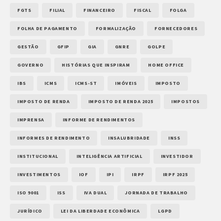
FGTS
FILIAL
FINANCEIRO
FISCAL
FOLGA
FOLHA DE PAGAMENTO
FORMALIZAÇÃO
FORNECEDORES
GESTÃO
GFIP
GIA
GNRE
GOLPE
GOVERNO
HISTÓRIAS QUE INSPIRAM
HOME OFFICE
IBS
ICMS
ICMS-ST
IMÓVEIS
IMPOSTO
IMPOSTO DE RENDA
IMPOSTO DE RENDA 2025
IMPOSTOS
IMPRENSA
INFORME DE RENDIMENTOS
INFORMES DE RENDIMENTO
INSALUBRIDADE
INSS
INSTITUCIONAL
INTELIGÊNCIA ARTIFICIAL
INVESTIDOR
INVESTIMENTOS
IOF
IPI
IRPF
IRPF 2025
ISO 9001
ISS
IVA DUAL
JORNADA DE TRABALHO
JURÍDICO
LEI DA LIBERDADE ECONÔMICA
LGPD