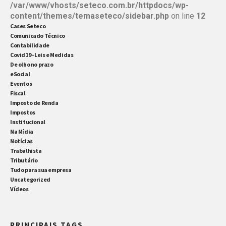
/var/www/vhosts/seteco.com.br/httpdocs/wp-
content/themes/temaseteco/sidebar.php
on line
12
Cases Seteco
Comunicado Técnico
Contabilidade
Covid19 - Leis e Medidas
De olho no prazo
eSocial
Eventos
Fiscal
Imposto de Renda
Impostos
Institucional
Na Mídia
Notícias
Trabalhista
Tributário
Tudo para sua empresa
Uncategorized
Vídeos
PRINCIPAIS TAGS