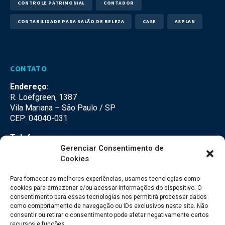
CONTROLE PATRIMONIAL
CONTADOR
CONTABILIDADE PARA SALÃO DE BELEZA
CASE
ASPLAN
CONTATO
Endereço:
R. Loefgreen, 1387
Vila Mariana – São Paulo / SP
CEP: 04040-031
Telefone:
(11) 3500-3500
Gerenciar Consentimento de
Cookies
E-mail:
falecom@seteco.com.br
Para fornecer as melhores experiências, usamos tecnologias como
cookies para armazenar e/ou acessar informações do dispositivo. O
consentimento para essas tecnologias nos permitirá processar dados
Redes Sociais
como comportamento de navegação ou IDs exclusivos neste site. Não
consentir ou retirar o consentimento pode afetar negativamente certos
recursos e funções.