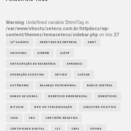
Warning
: Undefined variable $htmlTag in
/var/www/vhosts/seteco.com.br/httpdocs/wp-
content/themes/temaseteco/sidebar.php
on line
27
13º SALÁRIO
ABERTURA DE EMPRESA
ABNT
ADICIONAL
AIRBNB
ALESP
ANTECIPAÇÃO DE RECEBÍVEIS
APRENDIZ
APURAÇÃO ASSISTIDA
ARTIGO
ASPLAN
AUTÔNOMO
BALANÇO PATRIMONIAL
BANCO CENTRAL
BANCO DE HORAS
BENEFICIO EMERGENCIAL
BENEFÍCIOS
BITCOIN
BPO OU TERCEIRIZAÇÃO
CADASTRO POSITIVO
CASE
CBS
CERTIDÃO NEGATIVA
CERTIFICADO DIGITAL
CLT
CNPJ
COFINS