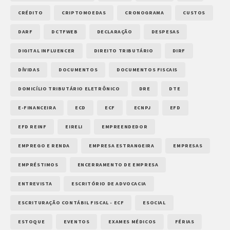
CRÉDITO
CRIPTOMOEDAS
CRONOGRAMA
CUSTOS
DARF
DCTFWEB
DECLARAÇÃO
DESPESAS
DIGITAL INFLUENCER
DIREITO TRIBUTÁRIO
DIRF
DÍVIDAS
DOCUMENTOS
DOCUMENTOS FISCAIS
DOMICÍLIO TRIBUTÁRIO ELETRÔNICO
DRE
DTE
E-FINANCEIRA
ECD
ECF
ECNPJ
EFD
EFD REINF
EIRELI
EMPREENDEDOR
EMPREGO E RENDA
EMPRESA ESTRANGEIRA
EMPRESAS
EMPRÉSTIMOS
ENCERRAMENTO DE EMPRESA
ENTREVISTA
ESCRITÓRIO DE ADVOCACIA
ESCRITURAÇÃO CONTÁBIL FISCAL - ECF
ESOCIAL
ESTOQUE
EVENTOS
EXAMES MÉDICOS
FÉRIAS