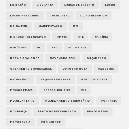
LICITAÇÃO
LIDERANÇA
LINHAS DE CRÉDITO
LUCRO
LUCRO PRESUMIDO
LUCRO REAL
LUCRO RESUMIDO
MALHA FINA
MANIFESTACAO
MEI
MICROEMPREENDEDOR
MP 936
MTE
NA MÍDIA
NEGÓCIOS
NF
NFC
NOTA FISCAL
NOTA FISCAL E NFE
NOVEMBRO AZUL
ORÇAMENTO
ORÇAMENTO EMPRESARIAL
OUTUBRO ROSA
PANDEMIA
PATRIMÔNIO
PEQUENA EMPRESA
PERICULOSIDADE
PESSOA FÍSICA
PESSOA JURÍDICA
PIS
PLANEJAMENTO
PLANEJAMENTO TRIBUTÁRIO
PORTARIA
POUPANÇA
PRAZO DE RECEBIMENTO
PRAZO MÉDIO
PREVIDÊNCIA
PRÓ LABORE