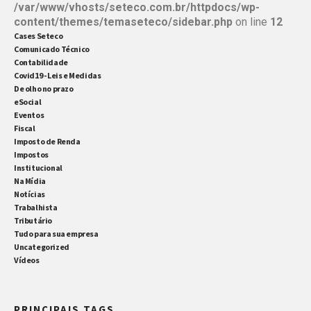
/var/www/vhosts/seteco.com.br/httpdocs/wp-
content/themes/temaseteco/sidebar.php
on line
12
Cases Seteco
Comunicado Técnico
Contabilidade
Covid19 - Leis e Medidas
De olho no prazo
eSocial
Eventos
Fiscal
Imposto de Renda
Impostos
Institucional
Na Mídia
Notícias
Trabalhista
Tributário
Tudo para sua empresa
Uncategorized
Vídeos
PRINCIPAIS TAGS