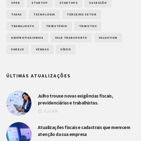
SPED
STARTUP
STARTUPS
SUCESSÃO
TAXAS
TECNOLOGIA
TERCEIRO SETOR
TRABALHISTA
TRIBUTÁRIO
TRIBUTOS
UNIPROFISSIONAIS
VALE TRANSPORTE
VALUATION
VAREJO
VENDAS
VÍDEO
ÚLTIMAS ATUALIZAÇÕES
Julho trouxe novas exigências fiscais,
previdenciárias e trabalhistas.
31 jul 2026
Atualizações fiscais e cadastrais que merecem
atenção da sua empresa