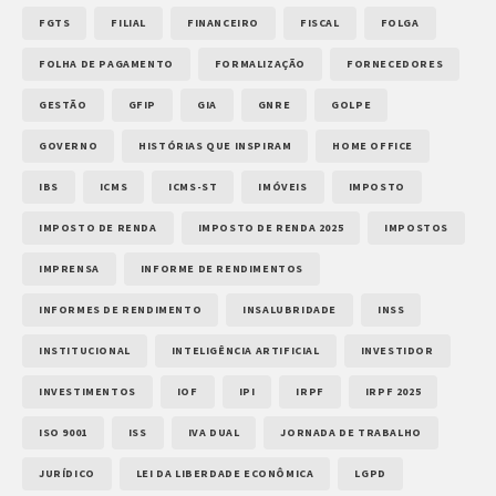
FGTS
FILIAL
FINANCEIRO
FISCAL
FOLGA
FOLHA DE PAGAMENTO
FORMALIZAÇÃO
FORNECEDORES
GESTÃO
GFIP
GIA
GNRE
GOLPE
GOVERNO
HISTÓRIAS QUE INSPIRAM
HOME OFFICE
IBS
ICMS
ICMS-ST
IMÓVEIS
IMPOSTO
IMPOSTO DE RENDA
IMPOSTO DE RENDA 2025
IMPOSTOS
IMPRENSA
INFORME DE RENDIMENTOS
INFORMES DE RENDIMENTO
INSALUBRIDADE
INSS
INSTITUCIONAL
INTELIGÊNCIA ARTIFICIAL
INVESTIDOR
INVESTIMENTOS
IOF
IPI
IRPF
IRPF 2025
ISO 9001
ISS
IVA DUAL
JORNADA DE TRABALHO
JURÍDICO
LEI DA LIBERDADE ECONÔMICA
LGPD