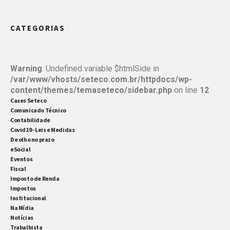
CATEGORIAS
Warning
: Undefined variable $htmlSide in
/var/www/vhosts/seteco.com.br/httpdocs/wp-
content/themes/temaseteco/sidebar.php
on line
12
Cases Seteco
Comunicado Técnico
Contabilidade
Covid19 - Leis e Medidas
De olho no prazo
eSocial
Eventos
Fiscal
Imposto de Renda
Impostos
Institucional
Na Mídia
Notícias
Trabalhista