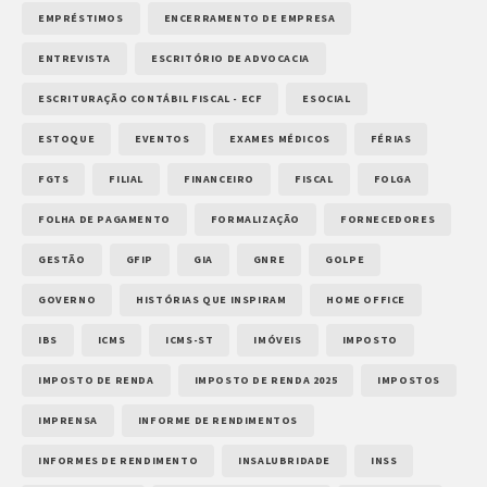
EMPRÉSTIMOS
ENCERRAMENTO DE EMPRESA
ENTREVISTA
ESCRITÓRIO DE ADVOCACIA
ESCRITURAÇÃO CONTÁBIL FISCAL - ECF
ESOCIAL
ESTOQUE
EVENTOS
EXAMES MÉDICOS
FÉRIAS
FGTS
FILIAL
FINANCEIRO
FISCAL
FOLGA
FOLHA DE PAGAMENTO
FORMALIZAÇÃO
FORNECEDORES
GESTÃO
GFIP
GIA
GNRE
GOLPE
GOVERNO
HISTÓRIAS QUE INSPIRAM
HOME OFFICE
IBS
ICMS
ICMS-ST
IMÓVEIS
IMPOSTO
IMPOSTO DE RENDA
IMPOSTO DE RENDA 2025
IMPOSTOS
IMPRENSA
INFORME DE RENDIMENTOS
INFORMES DE RENDIMENTO
INSALUBRIDADE
INSS