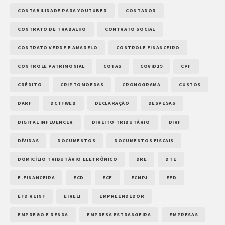
CONTABILIDADE PARA YOUTUBER
CONTADOR
CONTRATO DE TRABALHO
CONTRATO SOCIAL
CONTRATO VERDE E AMARELO
CONTROLE FINANCEIRO
CONTROLE PATRIMONIAL
COTAS
COVID19
CPF
CRÉDITO
CRIPTOMOEDAS
CRONOGRAMA
CUSTOS
DARF
DCTFWEB
DECLARAÇÃO
DESPESAS
DIGITAL INFLUENCER
DIREITO TRIBUTÁRIO
DIRF
DÍVIDAS
DOCUMENTOS
DOCUMENTOS FISCAIS
DOMICÍLIO TRIBUTÁRIO ELETRÔNICO
DRE
DTE
E-FINANCEIRA
ECD
ECF
ECNPJ
EFD
EFD REINF
EIRELI
EMPREENDEDOR
EMPREGO E RENDA
EMPRESA ESTRANGEIRA
EMPRESAS