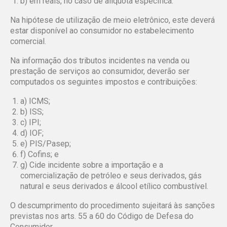
b) em reais, no caso de alíquota específica.
Na hipótese de utilização de meio eletrônico, este deverá
estar disponível ao consumidor no estabelecimento
comercial.
Na informação dos tributos incidentes na venda ou
prestação de serviços ao consumidor, deverão ser
computados os seguintes impostos e contribuições:
a) ICMS;
b) ISS;
c) IPI;
d) IOF;
e) PIS/Pasep;
f) Cofins; e
g) Cide incidente sobre a importação e a
comercialização de petróleo e seus derivados, gás
natural e seus derivados e álcool etílico combustível.
O descumprimento do procedimento sujeitará às sanções
previstas nos arts. 55 a 60 do Código de Defesa do
Consumidor.