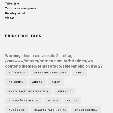
Tributário
Tudo para sua empresa
Uncategorized
Vídeos
PRINCIPAIS TAGS
Warning
: Undefined variable $htmlTag in
/var/www/vhosts/seteco.com.br/httpdocs/wp-
content/themes/temaseteco/sidebar.php
on line
27
13º SALÁRIO
ABERTURA DE EMPRESA
ABNT
ADICIONAL
AIRBNB
ALESP
ANTECIPAÇÃO DE RECEBÍVEIS
APRENDIZ
APURAÇÃO ASSISTIDA
ARTIGO
ASPLAN
AUTÔNOMO
BALANÇO PATRIMONIAL
BANCO CENTRAL