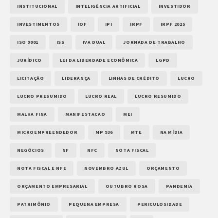
INSTITUCIONAL
INTELIGÊNCIA ARTIFICIAL
INVESTIDOR
INVESTIMENTOS
IOF
IPI
IRPF
IRPF 2025
ISO 9001
ISS
IVA DUAL
JORNADA DE TRABALHO
JURÍDICO
LEI DA LIBERDADE ECONÔMICA
LGPD
LICITAÇÃO
LIDERANÇA
LINHAS DE CRÉDITO
LUCRO
LUCRO PRESUMIDO
LUCRO REAL
LUCRO RESUMIDO
MALHA FINA
MANIFESTACAO
MEI
MICROEMPREENDEDOR
MP 936
MTE
NA MÍDIA
NEGÓCIOS
NF
NFC
NOTA FISCAL
NOTA FISCAL E NFE
NOVEMBRO AZUL
ORÇAMENTO
ORÇAMENTO EMPRESARIAL
OUTUBRO ROSA
PANDEMIA
PATRIMÔNIO
PEQUENA EMPRESA
PERICULOSIDADE