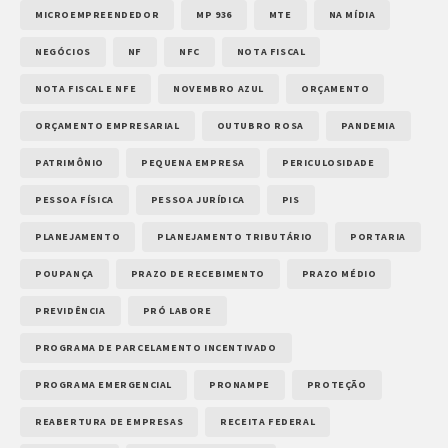
MICROEMPREENDEDOR
MP 936
MTE
NA MÍDIA
NEGÓCIOS
NF
NFC
NOTA FISCAL
NOTA FISCAL E NFE
NOVEMBRO AZUL
ORÇAMENTO
ORÇAMENTO EMPRESARIAL
OUTUBRO ROSA
PANDEMIA
PATRIMÔNIO
PEQUENA EMPRESA
PERICULOSIDADE
PESSOA FÍSICA
PESSOA JURÍDICA
PIS
PLANEJAMENTO
PLANEJAMENTO TRIBUTÁRIO
PORTARIA
POUPANÇA
PRAZO DE RECEBIMENTO
PRAZO MÉDIO
PREVIDÊNCIA
PRÓ LABORE
PROGRAMA DE PARCELAMENTO INCENTIVADO
PROGRAMA EMERGENCIAL
PRONAMPE
PROTEÇÃO
REABERTURA DE EMPRESAS
RECEITA FEDERAL