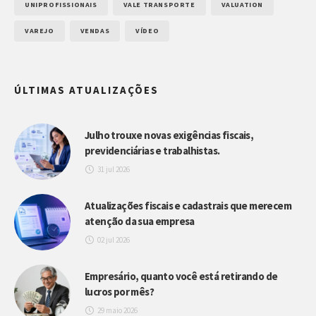
UNIPROFISSIONAIS
VALE TRANSPORTE
VALUATION
VAREJO
VENDAS
VÍDEO
ÚLTIMAS ATUALIZAÇÕES
Julho trouxe novas exigências fiscais,
previdenciárias e trabalhistas.
31 jul 2026
Atualizações fiscais e cadastrais que merecem
atenção da sua empresa
02 jul 2026
Empresário, quanto você está retirando de
lucros por mês?
29 maio 2026