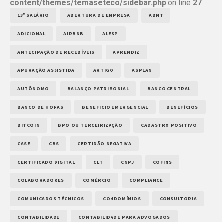
content/themes/temaseteco/sidebar.php
on line
27
13º SALÁRIO
ABERTURA DE EMPRESA
ABNT
ADICIONAL
AIRBNB
ALESP
ANTECIPAÇÃO DE RECEBÍVEIS
APRENDIZ
APURAÇÃO ASSISTIDA
ARTIGO
ASPLAN
AUTÔNOMO
BALANÇO PATRIMONIAL
BANCO CENTRAL
BANCO DE HORAS
BENEFICIO EMERGENCIAL
BENEFÍCIOS
BITCOIN
BPO OU TERCEIRIZAÇÃO
CADASTRO POSITIVO
CASE
CBS
CERTIDÃO NEGATIVA
CERTIFICADO DIGITAL
CLT
CNPJ
COFINS
COLABORADORES
COMÉRCIO
COMPLIANCE
COMUNICADOS TÉCNICOS
CONDOMÍNIOS
CONSULTORIA
CONTABILIDADE
CONTABILIDADE PARA ADVOGADOS