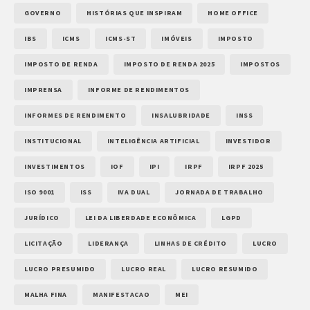
GOVERNO
HISTÓRIAS QUE INSPIRAM
HOME OFFICE
IBS
ICMS
ICMS-ST
IMÓVEIS
IMPOSTO
IMPOSTO DE RENDA
IMPOSTO DE RENDA 2025
IMPOSTOS
IMPRENSA
INFORME DE RENDIMENTOS
INFORMES DE RENDIMENTO
INSALUBRIDADE
INSS
INSTITUCIONAL
INTELIGÊNCIA ARTIFICIAL
INVESTIDOR
INVESTIMENTOS
IOF
IPI
IRPF
IRPF 2025
ISO 9001
ISS
IVA DUAL
JORNADA DE TRABALHO
JURÍDICO
LEI DA LIBERDADE ECONÔMICA
LGPD
LICITAÇÃO
LIDERANÇA
LINHAS DE CRÉDITO
LUCRO
LUCRO PRESUMIDO
LUCRO REAL
LUCRO RESUMIDO
MALHA FINA
MANIFESTACAO
MEI