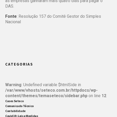
as empresas ganharam mais quatro dias para pagar o
DAS.
Fonte
: Resolução 157 do Comitê Gestor do Simples
Nacional
CATEGORIAS
Warning
: Undefined variable $htmlSide in
/var/www/vhosts/seteco.com.br/httpdocs/wp-
content/themes/temaseteco/sidebar.php
on line
12
Cases Seteco
Comunicado Técnico
Contabilidade
Covid19 - Leis e Medidas