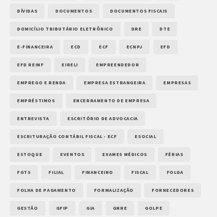
DÍVIDAS
DOCUMENTOS
DOCUMENTOS FISCAIS
DOMICÍLIO TRIBUTÁRIO ELETRÔNICO
DRE
DTE
E-FINANCEIRA
ECD
ECF
ECNPJ
EFD
EFD REINF
EIRELI
EMPREENDEDOR
EMPREGO E RENDA
EMPRESA ESTRANGEIRA
EMPRESAS
EMPRÉSTIMOS
ENCERRAMENTO DE EMPRESA
ENTREVISTA
ESCRITÓRIO DE ADVOCACIA
ESCRITURAÇÃO CONTÁBIL FISCAL - ECF
ESOCIAL
ESTOQUE
EVENTOS
EXAMES MÉDICOS
FÉRIAS
FGTS
FILIAL
FINANCEIRO
FISCAL
FOLGA
FOLHA DE PAGAMENTO
FORMALIZAÇÃO
FORNECEDORES
GESTÃO
GFIP
GIA
GNRE
GOLPE