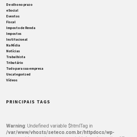
De olho no prazo
eSocial
Eventos
Fiscal
Imposto de Renda
Impostos
Institucional
Na Mídia
Notícias
Trabalhista
Tributário
Tudo para sua empresa
Uncategorized
Vídeos
PRINCIPAIS TAGS
Warning
: Undefined variable $htmlTag in
/var/www/vhosts/seteco.com.br/httpdocs/wp-