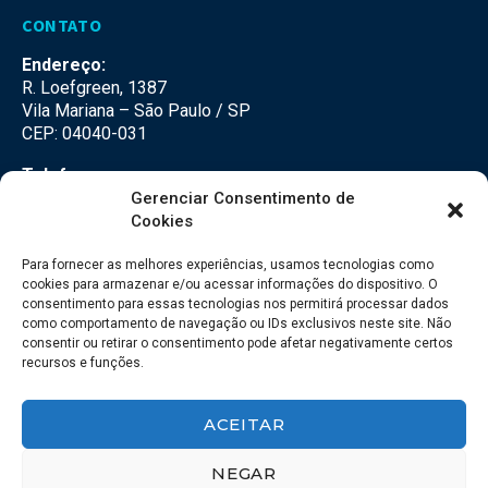
CONTATO
Endereço:
R. Loefgreen, 1387
Vila Mariana – São Paulo / SP
CEP: 04040-031
Telefone:
(11) 3500-3500
Gerenciar Consentimento de
Cookies
E-mail:
falecom@seteco.com.br
Para fornecer as melhores experiências, usamos tecnologias como
cookies para armazenar e/ou acessar informações do dispositivo. O
consentimento para essas tecnologias nos permitirá processar dados
Redes Sociais
como comportamento de navegação ou IDs exclusivos neste site. Não
consentir ou retirar o consentimento pode afetar negativamente certos
recursos e funções.
ACEITAR
NEGAR