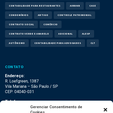
CONTABILIDADE PARA RESTAURANTES
AIRBNB
CASE
CONDOMÍNIOS
ARTIGO
CONTROLE PATRIMONIAL
CONTRATO SOCIAL
COMÉRCIO
CONTRATO VERDE E AMARELO
ADICIONAL
ALESP
AUTÔNOMO
CONTABILIDADE PARA ADVOGADOS
CLT
CONTATO
Endereço:
R. Loefgreen, 1387
Vila Mariana – São Paulo / SP
CEP: 04040-031
Telefone:
(11) 3500-3500
Gerenciar Consentimento de
Cookies