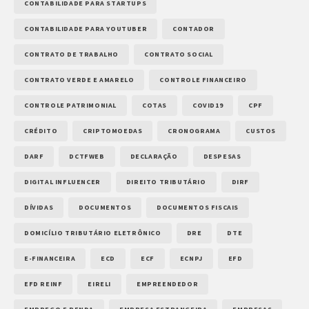
CONTABILIDADE PARA STARTUPS
CONTABILIDADE PARA YOUTUBER
CONTADOR
CONTRATO DE TRABALHO
CONTRATO SOCIAL
CONTRATO VERDE E AMARELO
CONTROLE FINANCEIRO
CONTROLE PATRIMONIAL
COTAS
COVID19
CPF
CRÉDITO
CRIPTOMOEDAS
CRONOGRAMA
CUSTOS
DARF
DCTFWEB
DECLARAÇÃO
DESPESAS
DIGITAL INFLUENCER
DIREITO TRIBUTÁRIO
DIRF
DÍVIDAS
DOCUMENTOS
DOCUMENTOS FISCAIS
DOMICÍLIO TRIBUTÁRIO ELETRÔNICO
DRE
DTE
E-FINANCEIRA
ECD
ECF
ECNPJ
EFD
EFD REINF
EIRELI
EMPREENDEDOR