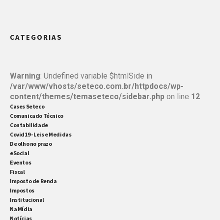
CATEGORIAS
Warning
: Undefined variable $htmlSide in
/var/www/vhosts/seteco.com.br/httpdocs/wp-
content/themes/temaseteco/sidebar.php
on line
12
Cases Seteco
Comunicado Técnico
Contabilidade
Covid19 - Leis e Medidas
De olho no prazo
eSocial
Eventos
Fiscal
Imposto de Renda
Impostos
Institucional
Na Mídia
Notícias