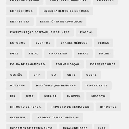
EMPREGO E RENDA
EMPRESA ESTRANGEIRA
EMPRESAS
EMPRÉSTIMOS
ENCERRAMENTO DE EMPRESA
ENTREVISTA
ESCRITÓRIO DE ADVOCACIA
ESCRITURAÇÃO CONTÁBIL FISCAL - ECF
ESOCIAL
ESTOQUE
EVENTOS
EXAMES MÉDICOS
FÉRIAS
FGTS
FILIAL
FINANCEIRO
FISCAL
FOLGA
FOLHA DE PAGAMENTO
FORMALIZAÇÃO
FORNECEDORES
GESTÃO
GFIP
GIA
GNRE
GOLPE
GOVERNO
HISTÓRIAS QUE INSPIRAM
HOME OFFICE
IBS
ICMS
ICMS-ST
IMÓVEIS
IMPOSTO
IMPOSTO DE RENDA
IMPOSTO DE RENDA 2025
IMPOSTOS
IMPRENSA
INFORME DE RENDIMENTOS
INFORMES DE RENDIMENTO
INSALUBRIDADE
INSS