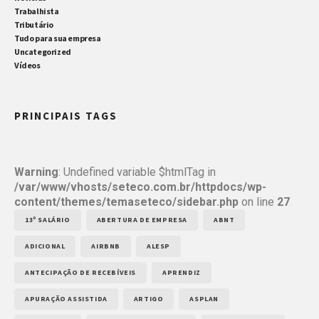
Trabalhista
Tributário
Tudo para sua empresa
Uncategorized
Vídeos
PRINCIPAIS TAGS
Warning
: Undefined variable $htmlTag in
/var/www/vhosts/seteco.com.br/httpdocs/wp-
content/themes/temaseteco/sidebar.php
on line
27
13º SALÁRIO
ABERTURA DE EMPRESA
ABNT
ADICIONAL
AIRBNB
ALESP
ANTECIPAÇÃO DE RECEBÍVEIS
APRENDIZ
APURAÇÃO ASSISTIDA
ARTIGO
ASPLAN