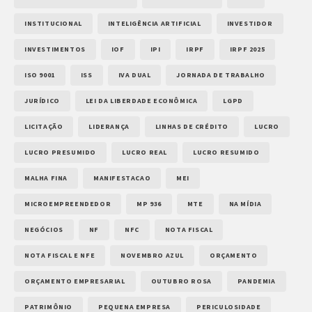
INSTITUCIONAL
INTELIGÊNCIA ARTIFICIAL
INVESTIDOR
INVESTIMENTOS
IOF
IPI
IRPF
IRPF 2025
ISO 9001
ISS
IVA DUAL
JORNADA DE TRABALHO
JURÍDICO
LEI DA LIBERDADE ECONÔMICA
LGPD
LICITAÇÃO
LIDERANÇA
LINHAS DE CRÉDITO
LUCRO
LUCRO PRESUMIDO
LUCRO REAL
LUCRO RESUMIDO
MALHA FINA
MANIFESTACAO
MEI
MICROEMPREENDEDOR
MP 936
MTE
NA MÍDIA
NEGÓCIOS
NF
NFC
NOTA FISCAL
NOTA FISCAL E NFE
NOVEMBRO AZUL
ORÇAMENTO
ORÇAMENTO EMPRESARIAL
OUTUBRO ROSA
PANDEMIA
PATRIMÔNIO
PEQUENA EMPRESA
PERICULOSIDADE