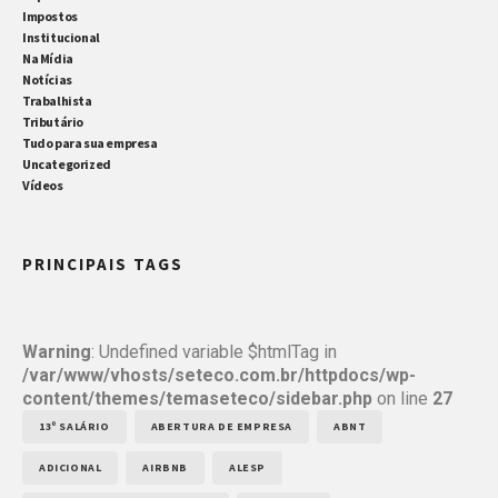
Impostos
Institucional
Na Mídia
Notícias
Trabalhista
Tributário
Tudo para sua empresa
Uncategorized
Vídeos
PRINCIPAIS TAGS
Warning
: Undefined variable $htmlTag in
/var/www/vhosts/seteco.com.br/httpdocs/wp-
content/themes/temaseteco/sidebar.php
on line
27
13º SALÁRIO
ABERTURA DE EMPRESA
ABNT
ADICIONAL
AIRBNB
ALESP