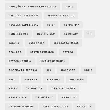
REDUÇÃO DE JORNADA E DE SALARIO
REFIS
REFORMA TRIBUTÁRIA
REGIME TRIBUTÁRIO
REGULARIDADE FISCAL
REINF
RENDA FIXA
RENDIMENTOS
RESTITUIÇÃO
RETOMADA
RH
SALÁRIO
SEGURANÇA
SEGURANÇA FISCAL
SEGUROS
SERVIÇO PÚBLICO
SETECO
SETECO NA MÍDIA
SIMPLES NACIONAL
SISTEMA TRIBUTÁRIO
SLU
SOCIEDADE
SÓCIO
SPED
STARTUP
STARTUPS
SUCESSÃO
TAXAS
TECNOLOGIA
TERCEIRO SETOR
TRABALHISTA
TRIBUTÁRIO
TRIBUTOS
UNIPROFISSIONAIS
VALE TRANSPORTE
VALUATION