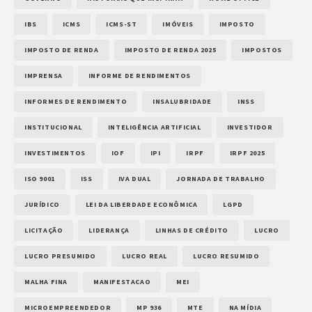
IBS
ICMS
ICMS-ST
IMÓVEIS
IMPOSTO
IMPOSTO DE RENDA
IMPOSTO DE RENDA 2025
IMPOSTOS
IMPRENSA
INFORME DE RENDIMENTOS
INFORMES DE RENDIMENTO
INSALUBRIDADE
INSS
INSTITUCIONAL
INTELIGÊNCIA ARTIFICIAL
INVESTIDOR
INVESTIMENTOS
IOF
IPI
IRPF
IRPF 2025
ISO 9001
ISS
IVA DUAL
JORNADA DE TRABALHO
JURÍDICO
LEI DA LIBERDADE ECONÔMICA
LGPD
LICITAÇÃO
LIDERANÇA
LINHAS DE CRÉDITO
LUCRO
LUCRO PRESUMIDO
LUCRO REAL
LUCRO RESUMIDO
MALHA FINA
MANIFESTACAO
MEI
MICROEMPREENDEDOR
MP 936
MTE
NA MÍDIA