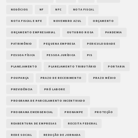
NEGÓCIOS
NF
NFC
NOTA FISCAL
NOTA FISCAL E NFE
NOVEMBRO AZUL
ORÇAMENTO
ORÇAMENTO EMPRESARIAL
OUTUBRO ROSA
PANDEMIA
PATRIMÔNIO
PEQUENA EMPRESA
PERICULOSIDADE
PESSOA FÍSICA
PESSOA JURÍDICA
PIS
PLANEJAMENTO
PLANEJAMENTO TRIBUTÁRIO
PORTARIA
POUPANÇA
PRAZO DE RECEBIMENTO
PRAZO MÉDIO
PREVIDÊNCIA
PRÓ LABORE
PROGRAMA DE PARCELAMENTO INCENTIVADO
PROGRAMA EMERGENCIAL
PRONAMPE
PROTEÇÃO
REABERTURA DE EMPRESAS
RECEITA FEDERAL
REDE SOCIAL
REDUÇÃO DE JORNADA