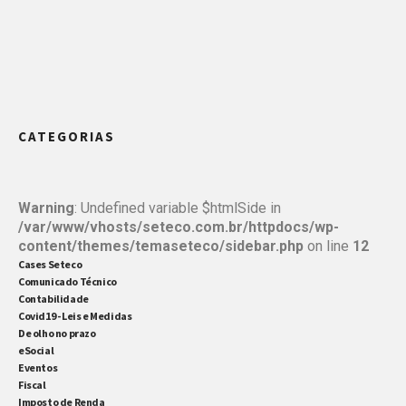
CATEGORIAS
Warning
: Undefined variable $htmlSide in
/var/www/vhosts/seteco.com.br/httpdocs/wp-
content/themes/temaseteco/sidebar.php
on line
12
Cases Seteco
Comunicado Técnico
Contabilidade
Covid19 - Leis e Medidas
De olho no prazo
eSocial
Eventos
Fiscal
Imposto de Renda