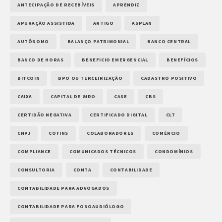
ANTECIPAÇÃO DE RECEBÍVEIS
APRENDIZ
APURAÇÃO ASSISTIDA
ARTIGO
ASPLAN
AUTÔNOMO
BALANÇO PATRIMONIAL
BANCO CENTRAL
BANCO DE HORAS
BENEFICIO EMERGENCIAL
BENEFÍCIOS
BITCOIN
BPO OU TERCEIRIZAÇÃO
CADASTRO POSITIVO
CAIXA
CAPITAL DE GIRO
CASE
CBS
CERTIDÃO NEGATIVA
CERTIFICADO DIGITAL
CLT
CNPJ
COFINS
COLABORADORES
COMÉRCIO
COMPLIANCE
COMUNICADOS TÉCNICOS
CONDOMÍNIOS
CONSULTORIA
CONTA
CONTABILIDADE
CONTABILIDADE PARA ADVOGADOS
CONTABILIDADE PARA FONOAUDIÓLOGO