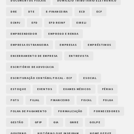
DOCUMENTOS FISCAIS
DOMICÍLIO TRIBUTÁRIO ELETRÔNICO
DRE
DTE
E-FINANCEIRA
ECD
ECF
ECNPJ
EFD
EFD REINF
EIRELI
EMPREENDEDOR
EMPREGO E RENDA
EMPRESA ESTRANGEIRA
EMPRESAS
EMPRÉSTIMOS
ENCERRAMENTO DE EMPRESA
ENTREVISTA
ESCRITÓRIO DE ADVOCACIA
ESCRITURAÇÃO CONTÁBIL FISCAL - ECF
ESOCIAL
ESTOQUE
EVENTOS
EXAMES MÉDICOS
FÉRIAS
FGTS
FILIAL
FINANCEIRO
FISCAL
FOLGA
FOLHA DE PAGAMENTO
FORMALIZAÇÃO
FORNECEDORES
GESTÃO
GFIP
GIA
GNRE
GOLPE
GOVERNO
HISTÓRIAS QUE INSPIRAM
HOME OFFICE