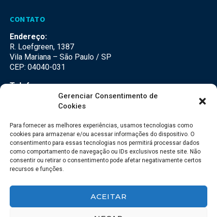
CONTATO
Endereço:
R. Loefgreen, 1387
Vila Mariana – São Paulo / SP
CEP: 04040-031
Telefone:
(11) 3500-3500
Gerenciar Consentimento de
Cookies
E-mail:
falecom@seteco.com.br
Para fornecer as melhores experiências, usamos tecnologias como
cookies para armazenar e/ou acessar informações do dispositivo. O
consentimento para essas tecnologias nos permitirá processar dados
Redes Sociais
como comportamento de navegação ou IDs exclusivos neste site. Não
consentir ou retirar o consentimento pode afetar negativamente certos
recursos e funções.
ACEITAR