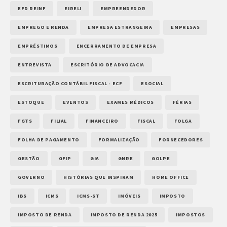
EFD REINF
EIRELI
EMPREENDEDOR
EMPREGO E RENDA
EMPRESA ESTRANGEIRA
EMPRESAS
EMPRÉSTIMOS
ENCERRAMENTO DE EMPRESA
ENTREVISTA
ESCRITÓRIO DE ADVOCACIA
ESCRITURAÇÃO CONTÁBIL FISCAL - ECF
ESOCIAL
ESTOQUE
EVENTOS
EXAMES MÉDICOS
FÉRIAS
FGTS
FILIAL
FINANCEIRO
FISCAL
FOLGA
FOLHA DE PAGAMENTO
FORMALIZAÇÃO
FORNECEDORES
GESTÃO
GFIP
GIA
GNRE
GOLPE
GOVERNO
HISTÓRIAS QUE INSPIRAM
HOME OFFICE
IBS
ICMS
ICMS-ST
IMÓVEIS
IMPOSTO
IMPOSTO DE RENDA
IMPOSTO DE RENDA 2025
IMPOSTOS