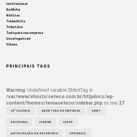
Institucional
Na Mídia
Notícias
Trabalhista
Tributário
Tudo para sua empresa
Uncategorized
Vídeos
PRINCIPAIS TAGS
Warning
: Undefined variable $htmlTag in
/var/www/vhosts/seteco.com.br/httpdocs/wp-
content/themes/temaseteco/sidebar.php
on line
27
13º SALÁRIO
ABERTURA DE EMPRESA
ABNT
ADICIONAL
AIRBNB
ALESP
ANTECIPAÇÃO DE RECEBÍVEIS
APRENDIZ