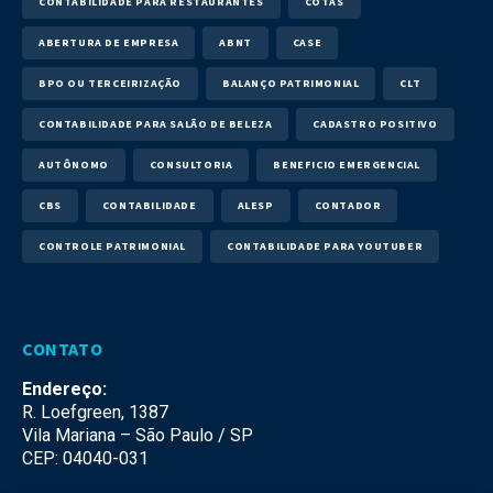
CONTABILIDADE PARA RESTAURANTES
COTAS
ABERTURA DE EMPRESA
ABNT
CASE
BPO OU TERCEIRIZAÇÃO
BALANÇO PATRIMONIAL
CLT
CONTABILIDADE PARA SALÃO DE BELEZA
CADASTRO POSITIVO
AUTÔNOMO
CONSULTORIA
BENEFICIO EMERGENCIAL
CBS
CONTABILIDADE
ALESP
CONTADOR
CONTROLE PATRIMONIAL
CONTABILIDADE PARA YOUTUBER
CONTATO
Endereço:
R. Loefgreen, 1387
Vila Mariana – São Paulo / SP
CEP: 04040-031