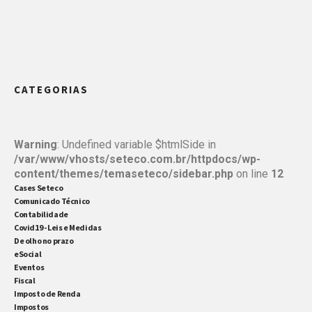
CATEGORIAS
Warning
: Undefined variable $htmlSide in
/var/www/vhosts/seteco.com.br/httpdocs/wp-
content/themes/temaseteco/sidebar.php
on line
12
Cases Seteco
Comunicado Técnico
Contabilidade
Covid19 - Leis e Medidas
De olho no prazo
eSocial
Eventos
Fiscal
Imposto de Renda
Impostos