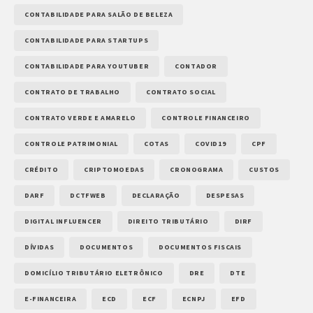
CONTABILIDADE PARA SALÃO DE BELEZA
CONTABILIDADE PARA STARTUPS
CONTABILIDADE PARA YOUTUBER
CONTADOR
CONTRATO DE TRABALHO
CONTRATO SOCIAL
CONTRATO VERDE E AMARELO
CONTROLE FINANCEIRO
CONTROLE PATRIMONIAL
COTAS
COVID19
CPF
CRÉDITO
CRIPTOMOEDAS
CRONOGRAMA
CUSTOS
DARF
DCTFWEB
DECLARAÇÃO
DESPESAS
DIGITAL INFLUENCER
DIREITO TRIBUTÁRIO
DIRF
DÍVIDAS
DOCUMENTOS
DOCUMENTOS FISCAIS
DOMICÍLIO TRIBUTÁRIO ELETRÔNICO
DRE
DTE
E-FINANCEIRA
ECD
ECF
ECNPJ
EFD