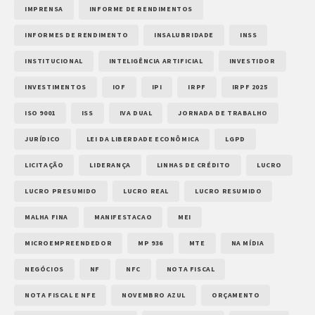
IMPRENSA
INFORME DE RENDIMENTOS
INFORMES DE RENDIMENTO
INSALUBRIDADE
INSS
INSTITUCIONAL
INTELIGÊNCIA ARTIFICIAL
INVESTIDOR
INVESTIMENTOS
IOF
IPI
IRPF
IRPF 2025
ISO 9001
ISS
IVA DUAL
JORNADA DE TRABALHO
JURÍDICO
LEI DA LIBERDADE ECONÔMICA
LGPD
LICITAÇÃO
LIDERANÇA
LINHAS DE CRÉDITO
LUCRO
LUCRO PRESUMIDO
LUCRO REAL
LUCRO RESUMIDO
MALHA FINA
MANIFESTACAO
MEI
MICROEMPREENDEDOR
MP 936
MTE
NA MÍDIA
NEGÓCIOS
NF
NFC
NOTA FISCAL
NOTA FISCAL E NFE
NOVEMBRO AZUL
ORÇAMENTO