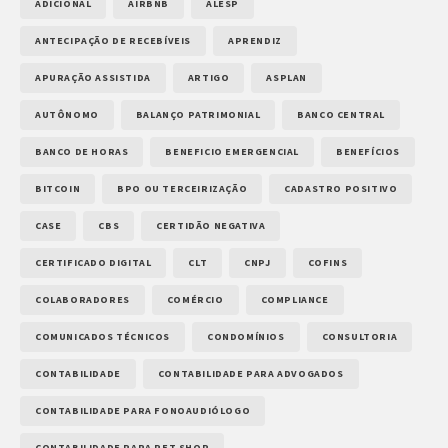
ADICIONAL
AIRBNB
ALESP
ANTECIPAÇÃO DE RECEBÍVEIS
APRENDIZ
APURAÇÃO ASSISTIDA
ARTIGO
ASPLAN
AUTÔNOMO
BALANÇO PATRIMONIAL
BANCO CENTRAL
BANCO DE HORAS
BENEFICIO EMERGENCIAL
BENEFÍCIOS
BITCOIN
BPO OU TERCEIRIZAÇÃO
CADASTRO POSITIVO
CASE
CBS
CERTIDÃO NEGATIVA
CERTIFICADO DIGITAL
CLT
CNPJ
COFINS
COLABORADORES
COMÉRCIO
COMPLIANCE
COMUNICADOS TÉCNICOS
CONDOMÍNIOS
CONSULTORIA
CONTABILIDADE
CONTABILIDADE PARA ADVOGADOS
CONTABILIDADE PARA FONOAUDIÓLOGO
CONTABILIDADE PARA PET SHOP