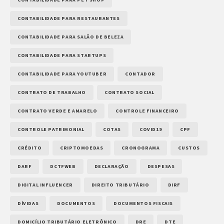
CONTABILIDADE PARA RESTAURANTES
CONTABILIDADE PARA SALÃO DE BELEZA
CONTABILIDADE PARA STARTUPS
CONTABILIDADE PARA YOUTUBER
CONTADOR
CONTRATO DE TRABALHO
CONTRATO SOCIAL
CONTRATO VERDE E AMARELO
CONTROLE FINANCEIRO
CONTROLE PATRIMONIAL
COTAS
COVID19
CPF
CRÉDITO
CRIPTOMOEDAS
CRONOGRAMA
CUSTOS
DARF
DCTFWEB
DECLARAÇÃO
DESPESAS
DIGITAL INFLUENCER
DIREITO TRIBUTÁRIO
DIRF
DÍVIDAS
DOCUMENTOS
DOCUMENTOS FISCAIS
DOMICÍLIO TRIBUTÁRIO ELETRÔNICO
DRE
DTE