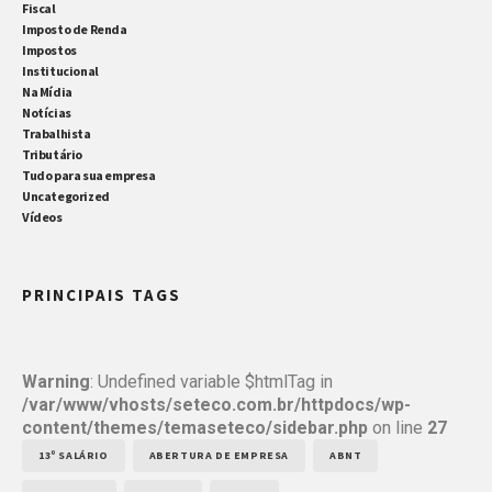
Fiscal
Imposto de Renda
Impostos
Institucional
Na Mídia
Notícias
Trabalhista
Tributário
Tudo para sua empresa
Uncategorized
Vídeos
PRINCIPAIS TAGS
Warning
: Undefined variable $htmlTag in
/var/www/vhosts/seteco.com.br/httpdocs/wp-
content/themes/temaseteco/sidebar.php
on line
27
13º SALÁRIO
ABERTURA DE EMPRESA
ABNT