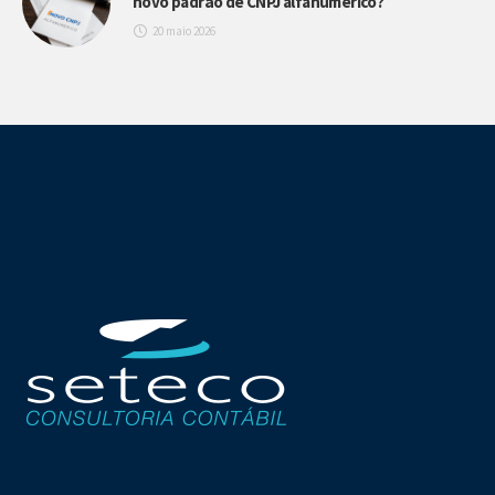
novo padrão de CNPJ alfanumérico?
20 maio 2026