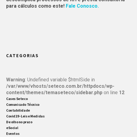
para cálculos como este!
Fale Conosco.
CATEGORIAS
Warning
: Undefined variable $htmlSide in
/var/www/vhosts/seteco.com.br/httpdocs/wp-
content/themes/temaseteco/sidebar.php
on line
12
Cases Seteco
Comunicado Técnico
Contabilidade
Covid19 - Leis e Medidas
De olho no prazo
eSocial
Eventos