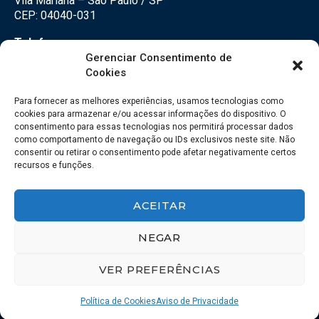
Vila Mariana – São Paulo / SP
CEP: 04040-031
Telefone:
(11) 3500-3500
Gerenciar Consentimento de
Cookies
E-mail:
falecom@seteco.com.br
Para fornecer as melhores experiências, usamos tecnologias como
cookies para armazenar e/ou acessar informações do dispositivo. O
consentimento para essas tecnologias nos permitirá processar dados
Redes Sociais
como comportamento de navegação ou IDs exclusivos neste site. Não
consentir ou retirar o consentimento pode afetar negativamente certos
recursos e funções.
ACEITAR
NEGAR
VER PREFERÊNCIAS
© 2018 – SETECO – Todos os direitos reservados. | Desenvolvido por
123esite
Política de Cookies
Aviso de Privacidade