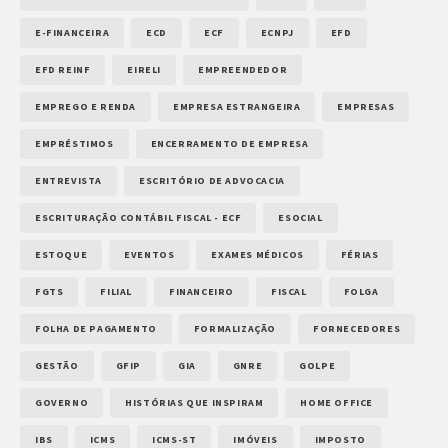
E-FINANCEIRA
ECD
ECF
ECNPJ
EFD
EFD REINF
EIRELI
EMPREENDEDOR
EMPREGO E RENDA
EMPRESA ESTRANGEIRA
EMPRESAS
EMPRÉSTIMOS
ENCERRAMENTO DE EMPRESA
ENTREVISTA
ESCRITÓRIO DE ADVOCACIA
ESCRITURAÇÃO CONTÁBIL FISCAL - ECF
ESOCIAL
ESTOQUE
EVENTOS
EXAMES MÉDICOS
FÉRIAS
FGTS
FILIAL
FINANCEIRO
FISCAL
FOLGA
FOLHA DE PAGAMENTO
FORMALIZAÇÃO
FORNECEDORES
GESTÃO
GFIP
GIA
GNRE
GOLPE
GOVERNO
HISTÓRIAS QUE INSPIRAM
HOME OFFICE
IBS
ICMS
ICMS-ST
IMÓVEIS
IMPOSTO