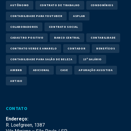
AUTÔNOMO
CONTRATO DE TRABALHO
CONDOMÍNIOS
CONTABILIDADE PARA YOUTUBER
ASPLAN
COLABORADORES
CONTRATO SOCIAL
CADASTRO POSITIVO
BANCO CENTRAL
CONTABILIDADE
CONTRATO VERDE E AMARELO
CONTADOR
BENEFÍCIOS
CONTABILIDADE PARA SALÃO DE BELEZA
13º SALÁRIO
AIRBNB
ADICIONAL
CASE
APURAÇÃO ASSISTIDA
ARTIGO
CONTATO
Endereço:
R. Loefgreen, 1387