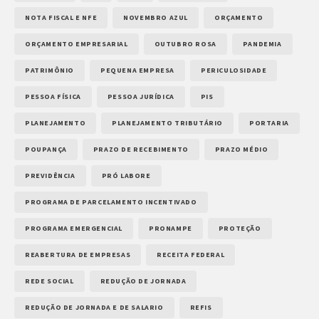
NOTA FISCAL E NFE
NOVEMBRO AZUL
ORÇAMENTO
ORÇAMENTO EMPRESARIAL
OUTUBRO ROSA
PANDEMIA
PATRIMÔNIO
PEQUENA EMPRESA
PERICULOSIDADE
PESSOA FÍSICA
PESSOA JURÍDICA
PIS
PLANEJAMENTO
PLANEJAMENTO TRIBUTÁRIO
PORTARIA
POUPANÇA
PRAZO DE RECEBIMENTO
PRAZO MÉDIO
PREVIDÊNCIA
PRÓ LABORE
PROGRAMA DE PARCELAMENTO INCENTIVADO
PROGRAMA EMERGENCIAL
PRONAMPE
PROTEÇÃO
REABERTURA DE EMPRESAS
RECEITA FEDERAL
REDE SOCIAL
REDUÇÃO DE JORNADA
REDUÇÃO DE JORNADA E DE SALARIO
REFIS