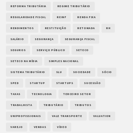
REFORMA TRIBUTÁRIA
REGIME TRIBUTÁRIO
REGULARIDADE FISCAL
REINF
RENDA FIXA
RENDIMENTOS
RESTITUIÇÃO
RETOMADA
RH
SALÁRIO
SEGURANÇA
SEGURANÇA FISCAL
SEGUROS
SERVIÇO PÚBLICO
SETECO
SETECO NA MÍDIA
SIMPLES NACIONAL
SISTEMA TRIBUTÁRIO
SLU
SOCIEDADE
SÓCIO
SPED
STARTUP
STARTUPS
SUCESSÃO
TAXAS
TECNOLOGIA
TERCEIRO SETOR
TRABALHISTA
TRIBUTÁRIO
TRIBUTOS
UNIPROFISSIONAIS
VALE TRANSPORTE
VALUATION
VAREJO
VENDAS
VÍDEO