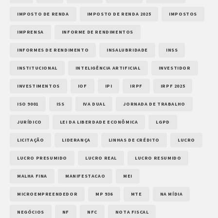
IMPOSTO DE RENDA
IMPOSTO DE RENDA 2025
IMPOSTOS
IMPRENSA
INFORME DE RENDIMENTOS
INFORMES DE RENDIMENTO
INSALUBRIDADE
INSS
INSTITUCIONAL
INTELIGÊNCIA ARTIFICIAL
INVESTIDOR
INVESTIMENTOS
IOF
IPI
IRPF
IRPF 2025
ISO 9001
ISS
IVA DUAL
JORNADA DE TRABALHO
JURÍDICO
LEI DA LIBERDADE ECONÔMICA
LGPD
LICITAÇÃO
LIDERANÇA
LINHAS DE CRÉDITO
LUCRO
LUCRO PRESUMIDO
LUCRO REAL
LUCRO RESUMIDO
MALHA FINA
MANIFESTACAO
MEI
MICROEMPREENDEDOR
MP 936
MTE
NA MÍDIA
NEGÓCIOS
NF
NFC
NOTA FISCAL