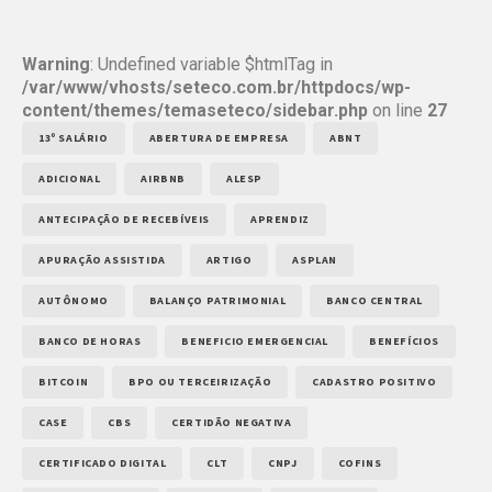
Warning
: Undefined variable $htmlTag in
/var/www/vhosts/seteco.com.br/httpdocs/wp-
content/themes/temaseteco/sidebar.php
on line
27
13º SALÁRIO
ABERTURA DE EMPRESA
ABNT
ADICIONAL
AIRBNB
ALESP
ANTECIPAÇÃO DE RECEBÍVEIS
APRENDIZ
APURAÇÃO ASSISTIDA
ARTIGO
ASPLAN
AUTÔNOMO
BALANÇO PATRIMONIAL
BANCO CENTRAL
BANCO DE HORAS
BENEFICIO EMERGENCIAL
BENEFÍCIOS
BITCOIN
BPO OU TERCEIRIZAÇÃO
CADASTRO POSITIVO
CASE
CBS
CERTIDÃO NEGATIVA
CERTIFICADO DIGITAL
CLT
CNPJ
COFINS