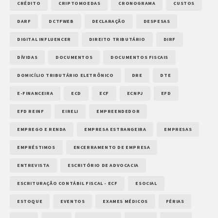
CRÉDITO
CRIPTOMOEDAS
CRONOGRAMA
CUSTOS
DARF
DCTFWEB
DECLARAÇÃO
DESPESAS
DIGITAL INFLUENCER
DIREITO TRIBUTÁRIO
DIRF
DÍVIDAS
DOCUMENTOS
DOCUMENTOS FISCAIS
DOMICÍLIO TRIBUTÁRIO ELETRÔNICO
DRE
DTE
E-FINANCEIRA
ECD
ECF
ECNPJ
EFD
EFD REINF
EIRELI
EMPREENDEDOR
EMPREGO E RENDA
EMPRESA ESTRANGEIRA
EMPRESAS
EMPRÉSTIMOS
ENCERRAMENTO DE EMPRESA
ENTREVISTA
ESCRITÓRIO DE ADVOCACIA
ESCRITURAÇÃO CONTÁBIL FISCAL - ECF
ESOCIAL
ESTOQUE
EVENTOS
EXAMES MÉDICOS
FÉRIAS