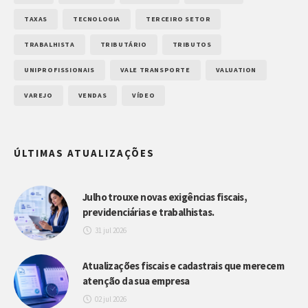
TAXAS
TECNOLOGIA
TERCEIRO SETOR
TRABALHISTA
TRIBUTÁRIO
TRIBUTOS
UNIPROFISSIONAIS
VALE TRANSPORTE
VALUATION
VAREJO
VENDAS
VÍDEO
ÚLTIMAS ATUALIZAÇÕES
Julho trouxe novas exigências fiscais,
previdenciárias e trabalhistas.
31 jul 2026
Atualizações fiscais e cadastrais que merecem
atenção da sua empresa
02 jul 2026