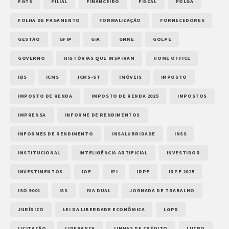
FGTS
FILIAL
FINANCEIRO
FISCAL
FOLGA
FOLHA DE PAGAMENTO
FORMALIZAÇÃO
FORNECEDORES
GESTÃO
GFIP
GIA
GNRE
GOLPE
GOVERNO
HISTÓRIAS QUE INSPIRAM
HOME OFFICE
IBS
ICMS
ICMS-ST
IMÓVEIS
IMPOSTO
IMPOSTO DE RENDA
IMPOSTO DE RENDA 2025
IMPOSTOS
IMPRENSA
INFORME DE RENDIMENTOS
INFORMES DE RENDIMENTO
INSALUBRIDADE
INSS
INSTITUCIONAL
INTELIGÊNCIA ARTIFICIAL
INVESTIDOR
INVESTIMENTOS
IOF
IPI
IRPF
IRPF 2025
ISO 9001
ISS
IVA DUAL
JORNADA DE TRABALHO
JURÍDICO
LEI DA LIBERDADE ECONÔMICA
LGPD
LICITAÇÃO
LIDERANÇA
LINHAS DE CRÉDITO
LUCRO