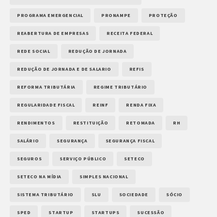
PROGRAMA EMERGENCIAL
PRONAMPE
PROTEÇÃO
REABERTURA DE EMPRESAS
RECEITA FEDERAL
REDE SOCIAL
REDUÇÃO DE JORNADA
REDUÇÃO DE JORNADA E DE SALARIO
REFIS
REFORMA TRIBUTÁRIA
REGIME TRIBUTÁRIO
REGULARIDADE FISCAL
REINF
RENDA FIXA
RENDIMENTOS
RESTITUIÇÃO
RETOMADA
RH
SALÁRIO
SEGURANÇA
SEGURANÇA FISCAL
SEGUROS
SERVIÇO PÚBLICO
SETECO
SETECO NA MÍDIA
SIMPLES NACIONAL
SISTEMA TRIBUTÁRIO
SLU
SOCIEDADE
SÓCIO
SPED
STARTUP
STARTUPS
SUCESSÃO