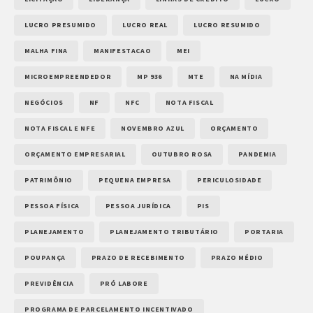
LUCRO PRESUMIDO
LUCRO REAL
LUCRO RESUMIDO
MALHA FINA
MANIFESTACAO
MEI
MICROEMPREENDEDOR
MP 936
MTE
NA MÍDIA
NEGÓCIOS
NF
NFC
NOTA FISCAL
NOTA FISCAL E NFE
NOVEMBRO AZUL
ORÇAMENTO
ORÇAMENTO EMPRESARIAL
OUTUBRO ROSA
PANDEMIA
PATRIMÔNIO
PEQUENA EMPRESA
PERICULOSIDADE
PESSOA FÍSICA
PESSOA JURÍDICA
PIS
PLANEJAMENTO
PLANEJAMENTO TRIBUTÁRIO
PORTARIA
POUPANÇA
PRAZO DE RECEBIMENTO
PRAZO MÉDIO
PREVIDÊNCIA
PRÓ LABORE
PROGRAMA DE PARCELAMENTO INCENTIVADO