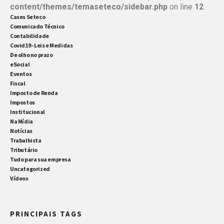
content/themes/temaseteco/sidebar.php
on line
12
Cases Seteco
Comunicado Técnico
Contabilidade
Covid19 - Leis e Medidas
De olho no prazo
eSocial
Eventos
Fiscal
Imposto de Renda
Impostos
Institucional
Na Mídia
Notícias
Trabalhista
Tributário
Tudo para sua empresa
Uncategorized
Vídeos
PRINCIPAIS TAGS