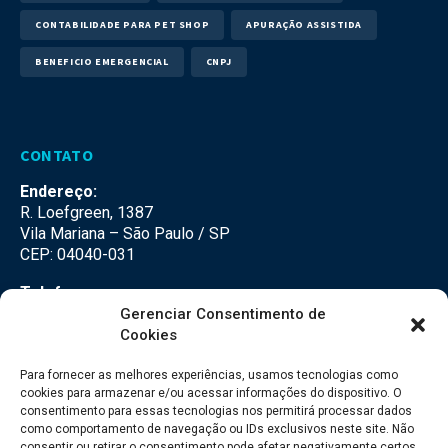
CONTABILIDADE PARA PET SHOP
APURAÇÃO ASSISTIDA
BENEFICIO EMERGENCIAL
CNPJ
CONTATO
Endereço:
R. Loefgreen, 1387
Vila Mariana – São Paulo / SP
CEP: 04040-031
Telefone:
(11) 3500-3500
Gerenciar Consentimento de
Cookies
E-mail:
falecom@seteco.com.br
Para fornecer as melhores experiências, usamos tecnologias como
cookies para armazenar e/ou acessar informações do dispositivo. O
consentimento para essas tecnologias nos permitirá processar dados
Redes Sociais
como comportamento de navegação ou IDs exclusivos neste site. Não
consentir ou retirar o consentimento pode afetar negativamente certos