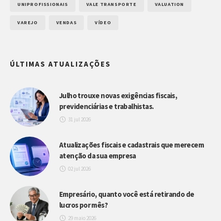
UNIPROFISSIONAIS
VALE TRANSPORTE
VALUATION
VAREJO
VENDAS
VÍDEO
ÚLTIMAS ATUALIZAÇÕES
Julho trouxe novas exigências fiscais,
previdenciárias e trabalhistas.
31 jul 2026
Atualizações fiscais e cadastrais que merecem
atenção da sua empresa
02 jul 2026
Empresário, quanto você está retirando de
lucros por mês?
29 maio 2026