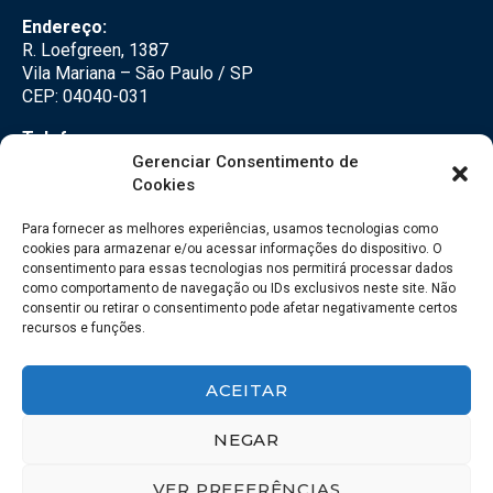
Endereço:
R. Loefgreen, 1387
Vila Mariana – São Paulo / SP
CEP: 04040-031
Telefone:
(11) 3500-3500
Gerenciar Consentimento de
Cookies
E-mail:
falecom@seteco.com.br
Para fornecer as melhores experiências, usamos tecnologias como
cookies para armazenar e/ou acessar informações do dispositivo. O
consentimento para essas tecnologias nos permitirá processar dados
Redes Sociais
como comportamento de navegação ou IDs exclusivos neste site. Não
consentir ou retirar o consentimento pode afetar negativamente certos
recursos e funções.
ACEITAR
NEGAR
VER PREFERÊNCIAS