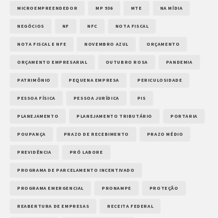
MICROEMPREENDEDOR
MP 936
MTE
NA MÍDIA
NEGÓCIOS
NF
NFC
NOTA FISCAL
NOTA FISCAL E NFE
NOVEMBRO AZUL
ORÇAMENTO
ORÇAMENTO EMPRESARIAL
OUTUBRO ROSA
PANDEMIA
PATRIMÔNIO
PEQUENA EMPRESA
PERICULOSIDADE
PESSOA FÍSICA
PESSOA JURÍDICA
PIS
PLANEJAMENTO
PLANEJAMENTO TRIBUTÁRIO
PORTARIA
POUPANÇA
PRAZO DE RECEBIMENTO
PRAZO MÉDIO
PREVIDÊNCIA
PRÓ LABORE
PROGRAMA DE PARCELAMENTO INCENTIVADO
PROGRAMA EMERGENCIAL
PRONAMPE
PROTEÇÃO
REABERTURA DE EMPRESAS
RECEITA FEDERAL