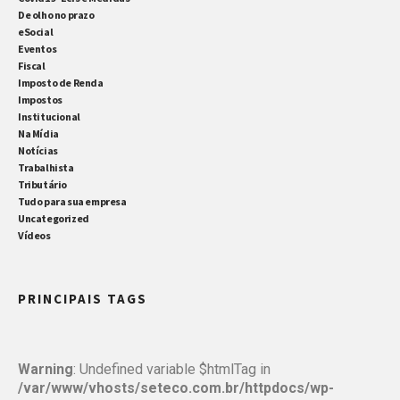
De olho no prazo
eSocial
Eventos
Fiscal
Imposto de Renda
Impostos
Institucional
Na Mídia
Notícias
Trabalhista
Tributário
Tudo para sua empresa
Uncategorized
Vídeos
PRINCIPAIS TAGS
Warning
: Undefined variable $htmlTag in
/var/www/vhosts/seteco.com.br/httpdocs/wp-