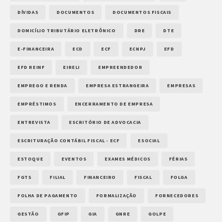
DÍVIDAS
DOCUMENTOS
DOCUMENTOS FISCAIS
DOMICÍLIO TRIBUTÁRIO ELETRÔNICO
DRE
DTE
E-FINANCEIRA
ECD
ECF
ECNPJ
EFD
EFD REINF
EIRELI
EMPREENDEDOR
EMPREGO E RENDA
EMPRESA ESTRANGEIRA
EMPRESAS
EMPRÉSTIMOS
ENCERRAMENTO DE EMPRESA
ENTREVISTA
ESCRITÓRIO DE ADVOCACIA
ESCRITURAÇÃO CONTÁBIL FISCAL - ECF
ESOCIAL
ESTOQUE
EVENTOS
EXAMES MÉDICOS
FÉRIAS
FGTS
FILIAL
FINANCEIRO
FISCAL
FOLGA
FOLHA DE PAGAMENTO
FORMALIZAÇÃO
FORNECEDORES
GESTÃO
GFIP
GIA
GNRE
GOLPE