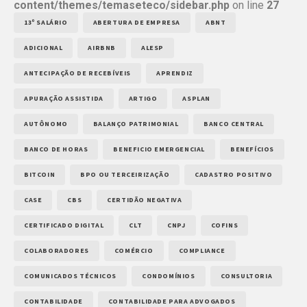
content/themes/temaseteco/sidebar.php
on line
27
13º SALÁRIO
ABERTURA DE EMPRESA
ABNT
ADICIONAL
AIRBNB
ALESP
ANTECIPAÇÃO DE RECEBÍVEIS
APRENDIZ
APURAÇÃO ASSISTIDA
ARTIGO
ASPLAN
AUTÔNOMO
BALANÇO PATRIMONIAL
BANCO CENTRAL
BANCO DE HORAS
BENEFICIO EMERGENCIAL
BENEFÍCIOS
BITCOIN
BPO OU TERCEIRIZAÇÃO
CADASTRO POSITIVO
CASE
CBS
CERTIDÃO NEGATIVA
CERTIFICADO DIGITAL
CLT
CNPJ
COFINS
COLABORADORES
COMÉRCIO
COMPLIANCE
COMUNICADOS TÉCNICOS
CONDOMÍNIOS
CONSULTORIA
CONTABILIDADE
CONTABILIDADE PARA ADVOGADOS