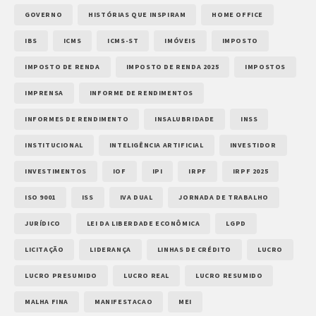
GOVERNO
HISTÓRIAS QUE INSPIRAM
HOME OFFICE
IBS
ICMS
ICMS-ST
IMÓVEIS
IMPOSTO
IMPOSTO DE RENDA
IMPOSTO DE RENDA 2025
IMPOSTOS
IMPRENSA
INFORME DE RENDIMENTOS
INFORMES DE RENDIMENTO
INSALUBRIDADE
INSS
INSTITUCIONAL
INTELIGÊNCIA ARTIFICIAL
INVESTIDOR
INVESTIMENTOS
IOF
IPI
IRPF
IRPF 2025
ISO 9001
ISS
IVA DUAL
JORNADA DE TRABALHO
JURÍDICO
LEI DA LIBERDADE ECONÔMICA
LGPD
LICITAÇÃO
LIDERANÇA
LINHAS DE CRÉDITO
LUCRO
LUCRO PRESUMIDO
LUCRO REAL
LUCRO RESUMIDO
MALHA FINA
MANIFESTACAO
MEI