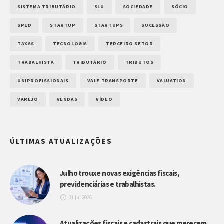
SISTEMA TRIBUTÁRIO
SLU
SOCIEDADE
SÓCIO
SPED
STARTUP
STARTUPS
SUCESSÃO
TAXAS
TECNOLOGIA
TERCEIRO SETOR
TRABALHISTA
TRIBUTÁRIO
TRIBUTOS
UNIPROFISSIONAIS
VALE TRANSPORTE
VALUATION
VAREJO
VENDAS
VÍDEO
ÚLTIMAS ATUALIZAÇÕES
Julho trouxe novas exigências fiscais,
previdenciárias e trabalhistas.
31 jul 2026
Atualizações fiscais e cadastrais que merecem