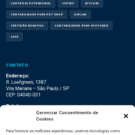
CONTROLE PATRIMONIAL
COFINS
BITCOIN
CONTABILIDADE PARA PET SHOP
ASPLAN
CERTIDÃO NEGATIVA
CONTABILIDADE PARA YOUTUBER
CASE
CONTATO
Endereço:
R. Loefgreen, 1387
Vila Mariana – São Paulo / SP
CEP: 04040-031
Telefone:
(11) 3500-3500
Gerenciar Consentimento de
Cookies
E-mail:
falecom@seteco.com.br
Para fornecer as melhores experiências, usamos tecnologias como