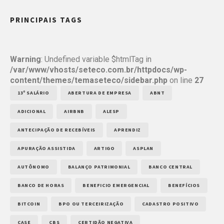
PRINCIPAIS TAGS
Warning
: Undefined variable $htmlTag in
/var/www/vhosts/seteco.com.br/httpdocs/wp-
content/themes/temaseteco/sidebar.php
on line
27
13º SALÁRIO
ABERTURA DE EMPRESA
ABNT
ADICIONAL
AIRBNB
ALESP
ANTECIPAÇÃO DE RECEBÍVEIS
APRENDIZ
APURAÇÃO ASSISTIDA
ARTIGO
ASPLAN
AUTÔNOMO
BALANÇO PATRIMONIAL
BANCO CENTRAL
BANCO DE HORAS
BENEFICIO EMERGENCIAL
BENEFÍCIOS
BITCOIN
BPO OU TERCEIRIZAÇÃO
CADASTRO POSITIVO
CASE
CBS
CERTIDÃO NEGATIVA