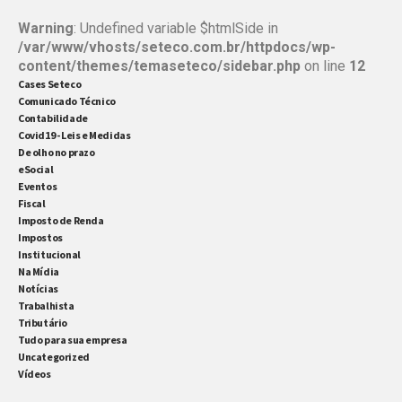
Warning
: Undefined variable $htmlSide in
/var/www/vhosts/seteco.com.br/httpdocs/wp-
content/themes/temaseteco/sidebar.php
on line
12
Cases Seteco
Comunicado Técnico
Contabilidade
Covid19 - Leis e Medidas
De olho no prazo
eSocial
Eventos
Fiscal
Imposto de Renda
Impostos
Institucional
Na Mídia
Notícias
Trabalhista
Tributário
Tudo para sua empresa
Uncategorized
Vídeos