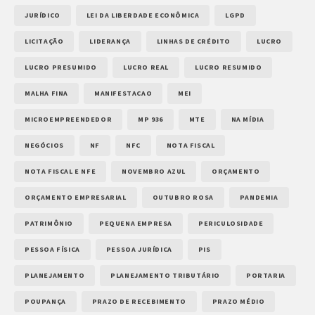
JURÍDICO
LEI DA LIBERDADE ECONÔMICA
LGPD
LICITAÇÃO
LIDERANÇA
LINHAS DE CRÉDITO
LUCRO
LUCRO PRESUMIDO
LUCRO REAL
LUCRO RESUMIDO
MALHA FINA
MANIFESTACAO
MEI
MICROEMPREENDEDOR
MP 936
MTE
NA MÍDIA
NEGÓCIOS
NF
NFC
NOTA FISCAL
NOTA FISCAL E NFE
NOVEMBRO AZUL
ORÇAMENTO
ORÇAMENTO EMPRESARIAL
OUTUBRO ROSA
PANDEMIA
PATRIMÔNIO
PEQUENA EMPRESA
PERICULOSIDADE
PESSOA FÍSICA
PESSOA JURÍDICA
PIS
PLANEJAMENTO
PLANEJAMENTO TRIBUTÁRIO
PORTARIA
POUPANÇA
PRAZO DE RECEBIMENTO
PRAZO MÉDIO