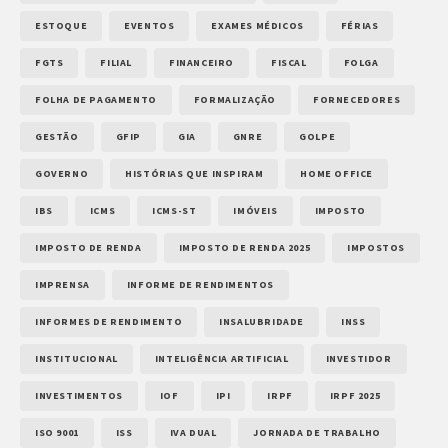
ESTOQUE
EVENTOS
EXAMES MÉDICOS
FÉRIAS
FGTS
FILIAL
FINANCEIRO
FISCAL
FOLGA
FOLHA DE PAGAMENTO
FORMALIZAÇÃO
FORNECEDORES
GESTÃO
GFIP
GIA
GNRE
GOLPE
GOVERNO
HISTÓRIAS QUE INSPIRAM
HOME OFFICE
IBS
ICMS
ICMS-ST
IMÓVEIS
IMPOSTO
IMPOSTO DE RENDA
IMPOSTO DE RENDA 2025
IMPOSTOS
IMPRENSA
INFORME DE RENDIMENTOS
INFORMES DE RENDIMENTO
INSALUBRIDADE
INSS
INSTITUCIONAL
INTELIGÊNCIA ARTIFICIAL
INVESTIDOR
INVESTIMENTOS
IOF
IPI
IRPF
IRPF 2025
ISO 9001
ISS
IVA DUAL
JORNADA DE TRABALHO