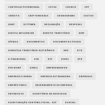
CONTROLE PATRIMONIAL
COTAS
COVID19
CPF
CRÉDITO
CRIPTOMOEDAS
CRONOGRAMA
CUSTOS
DARF
DCTFWEB
DECLARAÇÃO
DESPESAS
DIGITAL INFLUENCER
DIREITO TRIBUTÁRIO
DIRF
DÍVIDAS
DOCUMENTOS
DOCUMENTOS FISCAIS
DOMICÍLIO TRIBUTÁRIO ELETRÔNICO
DRE
DTE
E-FINANCEIRA
ECD
ECF
ECNPJ
EFD
EFD REINF
EIRELI
EMPREENDEDOR
EMPREGO E RENDA
EMPRESA ESTRANGEIRA
EMPRESAS
EMPRÉSTIMOS
ENCERRAMENTO DE EMPRESA
ENTREVISTA
ESCRITÓRIO DE ADVOCACIA
ESCRITURAÇÃO CONTÁBIL FISCAL - ECF
ESOCIAL