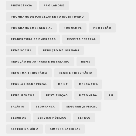
PREVIDÊNCIA
PRÓ LABORE
PROGRAMA DE PARCELAMENTO INCENTIVADO
PROGRAMA EMERGENCIAL
PRONAMPE
PROTEÇÃO
REABERTURA DE EMPRESAS
RECEITA FEDERAL
REDE SOCIAL
REDUÇÃO DE JORNADA
REDUÇÃO DE JORNADA E DE SALARIO
REFIS
REFORMA TRIBUTÁRIA
REGIME TRIBUTÁRIO
REGULARIDADE FISCAL
REINF
RENDA FIXA
RENDIMENTOS
RESTITUIÇÃO
RETOMADA
RH
SALÁRIO
SEGURANÇA
SEGURANÇA FISCAL
SEGUROS
SERVIÇO PÚBLICO
SETECO
SETECO NA MÍDIA
SIMPLES NACIONAL