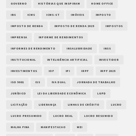
GOVERNO
HISTÓRIAS QUE INSPIRAM
HOME OFFICE
IBS
ICMS
ICMS-ST
IMÓVEIS
IMPOSTO
IMPOSTO DE RENDA
IMPOSTO DE RENDA 2025
IMPOSTOS
IMPRENSA
INFORME DE RENDIMENTOS
INFORMES DE RENDIMENTO
INSALUBRIDADE
INSS
INSTITUCIONAL
INTELIGÊNCIA ARTIFICIAL
INVESTIDOR
INVESTIMENTOS
IOF
IPI
IRPF
IRPF 2025
ISO 9001
ISS
IVA DUAL
JORNADA DE TRABALHO
JURÍDICO
LEI DA LIBERDADE ECONÔMICA
LGPD
LICITAÇÃO
LIDERANÇA
LINHAS DE CRÉDITO
LUCRO
LUCRO PRESUMIDO
LUCRO REAL
LUCRO RESUMIDO
MALHA FINA
MANIFESTACAO
MEI