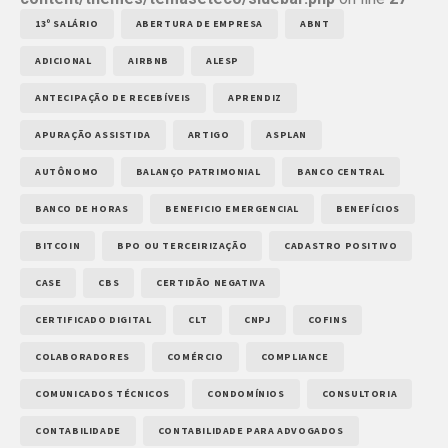
13º SALÁRIO
ABERTURA DE EMPRESA
ABNT
ADICIONAL
AIRBNB
ALESP
ANTECIPAÇÃO DE RECEBÍVEIS
APRENDIZ
APURAÇÃO ASSISTIDA
ARTIGO
ASPLAN
AUTÔNOMO
BALANÇO PATRIMONIAL
BANCO CENTRAL
BANCO DE HORAS
BENEFICIO EMERGENCIAL
BENEFÍCIOS
BITCOIN
BPO OU TERCEIRIZAÇÃO
CADASTRO POSITIVO
CASE
CBS
CERTIDÃO NEGATIVA
CERTIFICADO DIGITAL
CLT
CNPJ
COFINS
COLABORADORES
COMÉRCIO
COMPLIANCE
COMUNICADOS TÉCNICOS
CONDOMÍNIOS
CONSULTORIA
CONTABILIDADE
CONTABILIDADE PARA ADVOGADOS