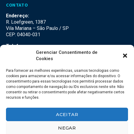
CONTATO
Endereço:
R. Loefgreen, 1387
Vila Mariana – São Paulo / SP
CEP: 04040-031
Telefone:
(11) 3500-3500
Gerenciar Consentimento de
Cookies
E-mail:
falecom@seteco.com.br
Para fornecer as melhores experiências, usamos tecnologias como
cookies para armazenar e/ou acessar informações do dispositivo. O
consentimento para essas tecnologias nos permitirá processar dados
Redes Sociais
como comportamento de navegação ou IDs exclusivos neste site. Não
consentir ou retirar o consentimento pode afetar negativamente certos
recursos e funções.
ACEITAR
NEGAR