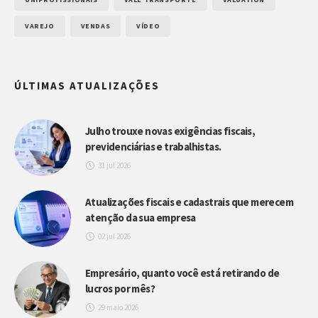
VAREJO
VENDAS
VÍDEO
ÚLTIMAS ATUALIZAÇÕES
Julho trouxe novas exigências fiscais,
previdenciárias e trabalhistas.
31 jul 2026
Atualizações fiscais e cadastrais que merecem
atenção da sua empresa
02 jul 2026
Empresário, quanto você está retirando de
lucros por mês?
29 maio 2026