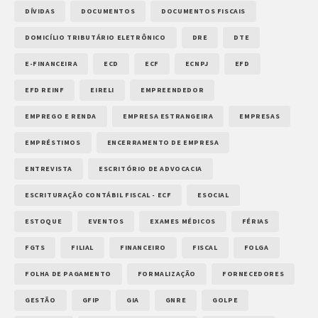
DÍVIDAS
DOCUMENTOS
DOCUMENTOS FISCAIS
DOMICÍLIO TRIBUTÁRIO ELETRÔNICO
DRE
DTE
E-FINANCEIRA
ECD
ECF
ECNPJ
EFD
EFD REINF
EIRELI
EMPREENDEDOR
EMPREGO E RENDA
EMPRESA ESTRANGEIRA
EMPRESAS
EMPRÉSTIMOS
ENCERRAMENTO DE EMPRESA
ENTREVISTA
ESCRITÓRIO DE ADVOCACIA
ESCRITURAÇÃO CONTÁBIL FISCAL - ECF
ESOCIAL
ESTOQUE
EVENTOS
EXAMES MÉDICOS
FÉRIAS
FGTS
FILIAL
FINANCEIRO
FISCAL
FOLGA
FOLHA DE PAGAMENTO
FORMALIZAÇÃO
FORNECEDORES
GESTÃO
GFIP
GIA
GNRE
GOLPE