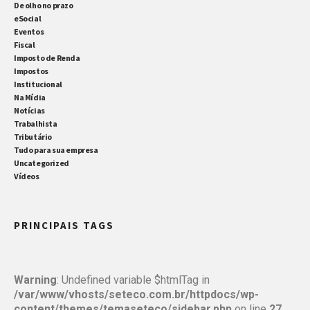
De olho no prazo
eSocial
Eventos
Fiscal
Imposto de Renda
Impostos
Institucional
Na Mídia
Notícias
Trabalhista
Tributário
Tudo para sua empresa
Uncategorized
Vídeos
PRINCIPAIS TAGS
Warning
: Undefined variable $htmlTag in
/var/www/vhosts/seteco.com.br/httpdocs/wp-
content/themes/temaseteco/sidebar.php
on line
27