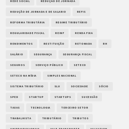
REDE SOCIAL
REDUÇÃO DE JORNADA
REDUÇÃO DE JORNADA E DE SALARIO
REFIS
REFORMA TRIBUTÁRIA
REGIME TRIBUTÁRIO
REGULARIDADE FISCAL
REINF
RENDA FIXA
RENDIMENTOS
RESTITUIÇÃO
RETOMADA
RH
SALÁRIO
SEGURANÇA
SEGURANÇA FISCAL
SEGUROS
SERVIÇO PÚBLICO
SETECO
SETECO NA MÍDIA
SIMPLES NACIONAL
SISTEMA TRIBUTÁRIO
SLU
SOCIEDADE
SÓCIO
SPED
STARTUP
STARTUPS
SUCESSÃO
TAXAS
TECNOLOGIA
TERCEIRO SETOR
TRABALHISTA
TRIBUTÁRIO
TRIBUTOS
UNIPROFISSIONAIS
VALE TRANSPORTE
VALUATION