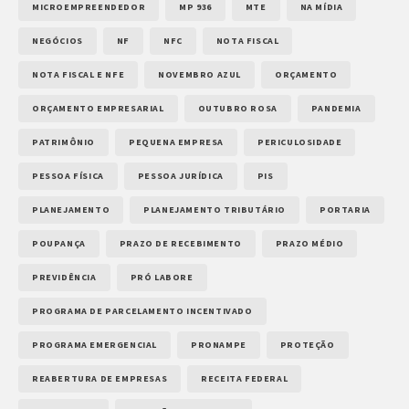
MICROEMPREENDEDOR
MP 936
MTE
NA MÍDIA
NEGÓCIOS
NF
NFC
NOTA FISCAL
NOTA FISCAL E NFE
NOVEMBRO AZUL
ORÇAMENTO
ORÇAMENTO EMPRESARIAL
OUTUBRO ROSA
PANDEMIA
PATRIMÔNIO
PEQUENA EMPRESA
PERICULOSIDADE
PESSOA FÍSICA
PESSOA JURÍDICA
PIS
PLANEJAMENTO
PLANEJAMENTO TRIBUTÁRIO
PORTARIA
POUPANÇA
PRAZO DE RECEBIMENTO
PRAZO MÉDIO
PREVIDÊNCIA
PRÓ LABORE
PROGRAMA DE PARCELAMENTO INCENTIVADO
PROGRAMA EMERGENCIAL
PRONAMPE
PROTEÇÃO
REABERTURA DE EMPRESAS
RECEITA FEDERAL