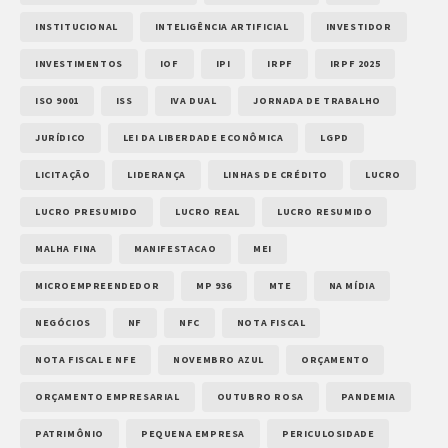
INSTITUCIONAL
INTELIGÊNCIA ARTIFICIAL
INVESTIDOR
INVESTIMENTOS
IOF
IPI
IRPF
IRPF 2025
ISO 9001
ISS
IVA DUAL
JORNADA DE TRABALHO
JURÍDICO
LEI DA LIBERDADE ECONÔMICA
LGPD
LICITAÇÃO
LIDERANÇA
LINHAS DE CRÉDITO
LUCRO
LUCRO PRESUMIDO
LUCRO REAL
LUCRO RESUMIDO
MALHA FINA
MANIFESTACAO
MEI
MICROEMPREENDEDOR
MP 936
MTE
NA MÍDIA
NEGÓCIOS
NF
NFC
NOTA FISCAL
NOTA FISCAL E NFE
NOVEMBRO AZUL
ORÇAMENTO
ORÇAMENTO EMPRESARIAL
OUTUBRO ROSA
PANDEMIA
PATRIMÔNIO
PEQUENA EMPRESA
PERICULOSIDADE