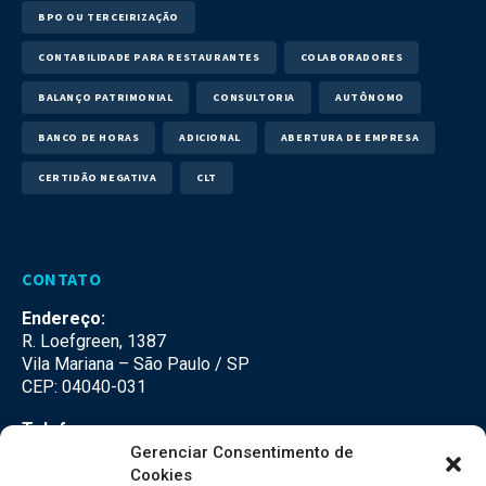
BPO OU TERCEIRIZAÇÃO
CONTABILIDADE PARA RESTAURANTES
COLABORADORES
BALANÇO PATRIMONIAL
CONSULTORIA
AUTÔNOMO
BANCO DE HORAS
ADICIONAL
ABERTURA DE EMPRESA
CERTIDÃO NEGATIVA
CLT
CONTATO
Endereço:
R. Loefgreen, 1387
Vila Mariana – São Paulo / SP
CEP: 04040-031
Telefone:
(11) 3500-3500
Gerenciar Consentimento de
Cookies