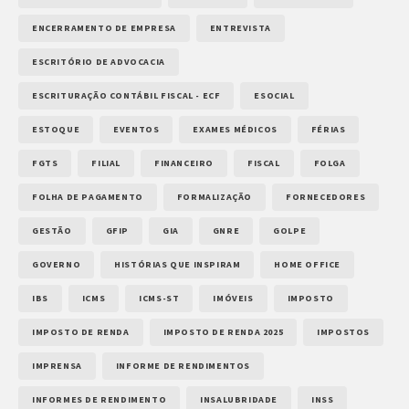
ENCERRAMENTO DE EMPRESA
ENTREVISTA
ESCRITÓRIO DE ADVOCACIA
ESCRITURAÇÃO CONTÁBIL FISCAL - ECF
ESOCIAL
ESTOQUE
EVENTOS
EXAMES MÉDICOS
FÉRIAS
FGTS
FILIAL
FINANCEIRO
FISCAL
FOLGA
FOLHA DE PAGAMENTO
FORMALIZAÇÃO
FORNECEDORES
GESTÃO
GFIP
GIA
GNRE
GOLPE
GOVERNO
HISTÓRIAS QUE INSPIRAM
HOME OFFICE
IBS
ICMS
ICMS-ST
IMÓVEIS
IMPOSTO
IMPOSTO DE RENDA
IMPOSTO DE RENDA 2025
IMPOSTOS
IMPRENSA
INFORME DE RENDIMENTOS
INFORMES DE RENDIMENTO
INSALUBRIDADE
INSS