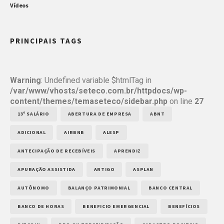
Vídeos
PRINCIPAIS TAGS
Warning
: Undefined variable $htmlTag in
/var/www/vhosts/seteco.com.br/httpdocs/wp-
content/themes/temaseteco/sidebar.php
on line
27
13º SALÁRIO
ABERTURA DE EMPRESA
ABNT
ADICIONAL
AIRBNB
ALESP
ANTECIPAÇÃO DE RECEBÍVEIS
APRENDIZ
APURAÇÃO ASSISTIDA
ARTIGO
ASPLAN
AUTÔNOMO
BALANÇO PATRIMONIAL
BANCO CENTRAL
BANCO DE HORAS
BENEFICIO EMERGENCIAL
BENEFÍCIOS