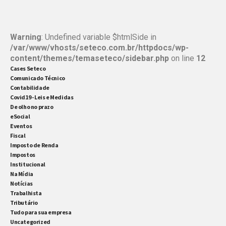
Warning
: Undefined variable $htmlSide in
/var/www/vhosts/seteco.com.br/httpdocs/wp-
content/themes/temaseteco/sidebar.php
on line
12
Cases Seteco
Comunicado Técnico
Contabilidade
Covid19 - Leis e Medidas
De olho no prazo
eSocial
Eventos
Fiscal
Imposto de Renda
Impostos
Institucional
Na Mídia
Notícias
Trabalhista
Tributário
Tudo para sua empresa
Uncategorized