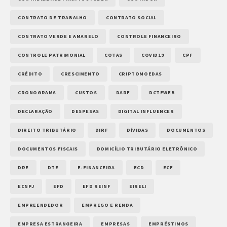
CONTRATO DE TRABALHO
CONTRATO SOCIAL
CONTRATO VERDE E AMARELO
CONTROLE FINANCEIRO
CONTROLE PATRIMONIAL
COTAS
COVID19
CPF
CRÉDITO
CRESCIMENTO
CRIPTOMOEDAS
CRONOGRAMA
CUSTOS
DARF
DCTFWEB
DECLARAÇÃO
DESPESAS
DIGITAL INFLUENCER
DIREITO TRIBUTÁRIO
DIRF
DÍVIDAS
DOCUMENTOS
DOCUMENTOS FISCAIS
DOMICÍLIO TRIBUTÁRIO ELETRÔNICO
DRE
DTE
E-FINANCEIRA
ECD
ECF
ECNPJ
EFD
EFD REINF
EIRELI
EMPREENDEDOR
EMPREGO E RENDA
EMPRESA ESTRANGEIRA
EMPRESAS
EMPRÉSTIMOS