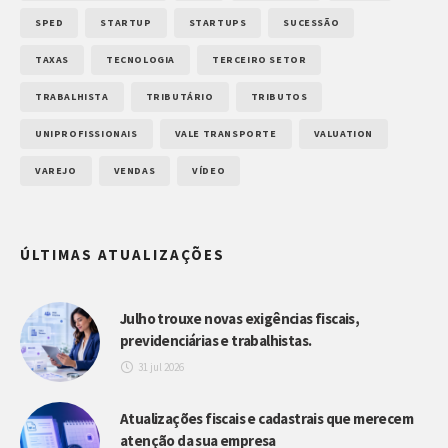
SPED
STARTUP
STARTUPS
SUCESSÃO
TAXAS
TECNOLOGIA
TERCEIRO SETOR
TRABALHISTA
TRIBUTÁRIO
TRIBUTOS
UNIPROFISSIONAIS
VALE TRANSPORTE
VALUATION
VAREJO
VENDAS
VÍDEO
ÚLTIMAS ATUALIZAÇÕES
Julho trouxe novas exigências fiscais,
previdenciárias e trabalhistas.
31 jul 2026
Atualizações fiscais e cadastrais que merecem
atenção da sua empresa