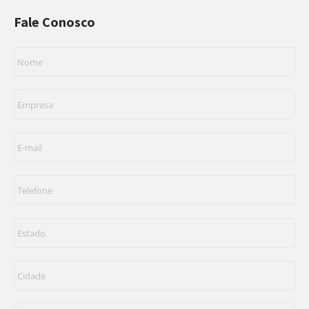
Fale Conosco
Nome
*
Empresa
*
E-
mail
*
Telefone
*
Estado
*
Cidade
*