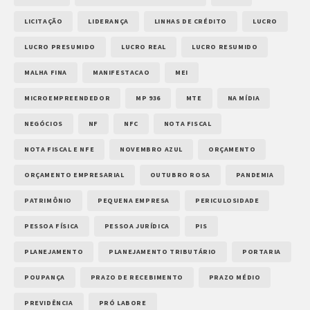
LICITAÇÃO
LIDERANÇA
LINHAS DE CRÉDITO
LUCRO
LUCRO PRESUMIDO
LUCRO REAL
LUCRO RESUMIDO
MALHA FINA
MANIFESTACAO
MEI
MICROEMPREENDEDOR
MP 936
MTE
NA MÍDIA
NEGÓCIOS
NF
NFC
NOTA FISCAL
NOTA FISCAL E NFE
NOVEMBRO AZUL
ORÇAMENTO
ORÇAMENTO EMPRESARIAL
OUTUBRO ROSA
PANDEMIA
PATRIMÔNIO
PEQUENA EMPRESA
PERICULOSIDADE
PESSOA FÍSICA
PESSOA JURÍDICA
PIS
PLANEJAMENTO
PLANEJAMENTO TRIBUTÁRIO
PORTARIA
POUPANÇA
PRAZO DE RECEBIMENTO
PRAZO MÉDIO
PREVIDÊNCIA
PRÓ LABORE