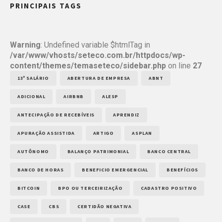
PRINCIPAIS TAGS
Warning
: Undefined variable $htmlTag in
/var/www/vhosts/seteco.com.br/httpdocs/wp-
content/themes/temaseteco/sidebar.php
on line
27
13º SALÁRIO
ABERTURA DE EMPRESA
ABNT
ADICIONAL
AIRBNB
ALESP
ANTECIPAÇÃO DE RECEBÍVEIS
APRENDIZ
APURAÇÃO ASSISTIDA
ARTIGO
ASPLAN
AUTÔNOMO
BALANÇO PATRIMONIAL
BANCO CENTRAL
BANCO DE HORAS
BENEFICIO EMERGENCIAL
BENEFÍCIOS
BITCOIN
BPO OU TERCEIRIZAÇÃO
CADASTRO POSITIVO
CASE
CBS
CERTIDÃO NEGATIVA