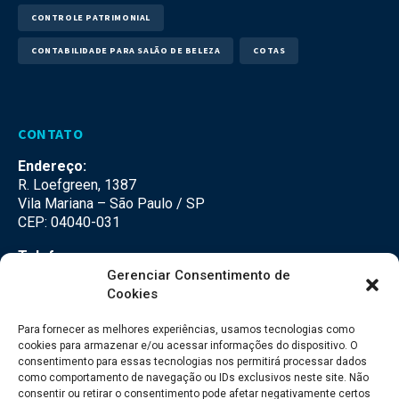
CONTROLE PATRIMONIAL
CONTABILIDADE PARA SALÃO DE BELEZA
COTAS
CONTATO
Endereço:
R. Loefgreen, 1387
Vila Mariana – São Paulo / SP
CEP: 04040-031
Telefone:
(11) 3500-3500
Gerenciar Consentimento de
Cookies
E-mail:
falecom@seteco.com.br
Para fornecer as melhores experiências, usamos tecnologias como
cookies para armazenar e/ou acessar informações do dispositivo. O
consentimento para essas tecnologias nos permitirá processar dados
Redes Sociais
como comportamento de navegação ou IDs exclusivos neste site. Não
consentir ou retirar o consentimento pode afetar negativamente certos