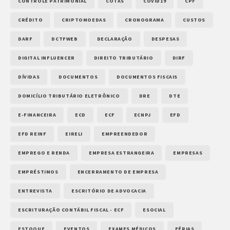
CONTROLE PATRIMONIAL
COTAS
COVID19
CPF
CRÉDITO
CRIPTOMOEDAS
CRONOGRAMA
CUSTOS
DARF
DCTFWEB
DECLARAÇÃO
DESPESAS
DIGITAL INFLUENCER
DIREITO TRIBUTÁRIO
DIRF
DÍVIDAS
DOCUMENTOS
DOCUMENTOS FISCAIS
DOMICÍLIO TRIBUTÁRIO ELETRÔNICO
DRE
DTE
E-FINANCEIRA
ECD
ECF
ECNPJ
EFD
EFD REINF
EIRELI
EMPREENDEDOR
EMPREGO E RENDA
EMPRESA ESTRANGEIRA
EMPRESAS
EMPRÉSTIMOS
ENCERRAMENTO DE EMPRESA
ENTREVISTA
ESCRITÓRIO DE ADVOCACIA
ESCRITURAÇÃO CONTÁBIL FISCAL - ECF
ESOCIAL
ESTOQUE
EVENTOS
EXAMES MÉDICOS
FÉRIAS