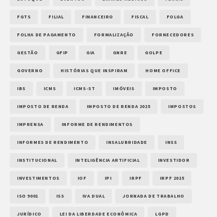
FGTS
FILIAL
FINANCEIRO
FISCAL
FOLGA
FOLHA DE PAGAMENTO
FORMALIZAÇÃO
FORNECEDORES
GESTÃO
GFIP
GIA
GNRE
GOLPE
GOVERNO
HISTÓRIAS QUE INSPIRAM
HOME OFFICE
IBS
ICMS
ICMS-ST
IMÓVEIS
IMPOSTO
IMPOSTO DE RENDA
IMPOSTO DE RENDA 2025
IMPOSTOS
IMPRENSA
INFORME DE RENDIMENTOS
INFORMES DE RENDIMENTO
INSALUBRIDADE
INSS
INSTITUCIONAL
INTELIGÊNCIA ARTIFICIAL
INVESTIDOR
INVESTIMENTOS
IOF
IPI
IRPF
IRPF 2025
ISO 9001
ISS
IVA DUAL
JORNADA DE TRABALHO
JURÍDICO
LEI DA LIBERDADE ECONÔMICA
LGPD