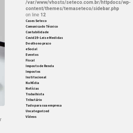
/var/www/vhosts/seteco.com.br/httpdocs/wp-
content/themes/temaseteco/sidebar.php
on line
12
Cases Seteco
Comunicado Técnico
Contabilidade
Covid19 - Leis e Medidas
De olho no prazo
eSocial
Eventos
Fiscal
Imposto de Renda
Impostos
Institucional
Na Mídia
Notícias
Trabalhista
Tributário
Tudo para sua empresa
Uncategorized
Vídeos
r