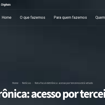
 Digitais
Home
O que fazemos
Para quem fazemos
Quem
Home
Notícias
Nota fiscal eletrônica: acesso por terceiros está vetado
trônica: acesso por terce