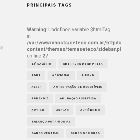
PRINCIPAIS TAGS
Warning
: Undefined variable $htmlTag
in
/var/www/vhosts/seteco.com.br/httpdocs/wp-
de
content/themes/temaseteco/sidebar.php
on line
27
13º SALÁRIO
ABERTURA DE EMPRESA
ABNT
ADICIONAL
AIRBNB
ALESP
ANTECIPAÇÃO DE RECEBÍVEIS
APRENDIZ
APURAÇÃO ASSISTIDA
ARTIGO
ASPLAN
AUTÔNOMO
BALANÇO PATRIMONIAL
BANCO CENTRAL
BANCO DE HORAS