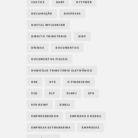
CUSTOS
DARF
DCTFWEB
DECLARAÇÃO
DESPESAS
DIGITAL INFLUENCER
DIREITO TRIBUTÁRIO
DIRF
DÍVIDAS
DOCUMENTOS
DOCUMENTOS FISCAIS
DOMICÍLIO TRIBUTÁRIO ELETRÔNICO
DRE
DTE
E-FINANCEIRA
ECD
ECF
ECNPJ
EFD
EFD REINF
EIRELI
EMPREENDEDOR
EMPREGO E RENDA
EMPRESA ESTRANGEIRA
EMPRESAS