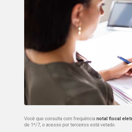
Você que consulta com frequência
notal fiscal ele
de 1º/7, o acesso por terceiros está vetado.