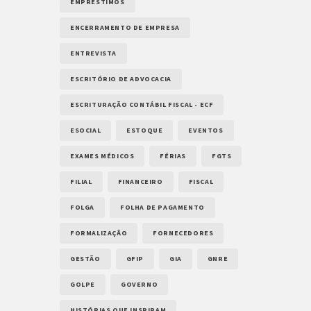
EMPRÉSTIMOS
ENCERRAMENTO DE EMPRESA
ENTREVISTA
ESCRITÓRIO DE ADVOCACIA
ESCRITURAÇÃO CONTÁBIL FISCAL - ECF
ESOCIAL
ESTOQUE
EVENTOS
EXAMES MÉDICOS
FÉRIAS
FGTS
FILIAL
FINANCEIRO
FISCAL
FOLGA
FOLHA DE PAGAMENTO
FORMALIZAÇÃO
FORNECEDORES
GESTÃO
GFIP
GIA
GNRE
GOLPE
GOVERNO
HISTÓRIAS QUE INSPIRAM