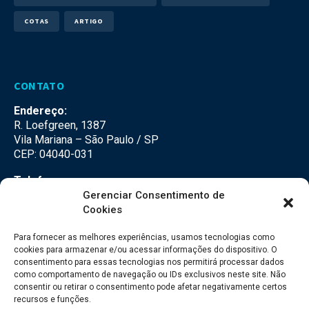
COTAS
ARTIGO
CONTATO
Endereço:
R. Loefgreen, 1387
Vila Mariana – São Paulo / SP
CEP: 04040-031
Telefone:
(11) 3500-3500
Gerenciar Consentimento de
Cookies
E-mail:
falecom@seteco.com.br
Para fornecer as melhores experiências, usamos tecnologias como
cookies para armazenar e/ou acessar informações do dispositivo. O
consentimento para essas tecnologias nos permitirá processar dados
Redes Sociais
como comportamento de navegação ou IDs exclusivos neste site. Não
consentir ou retirar o consentimento pode afetar negativamente certos
recursos e funções.