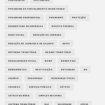
PREVIDÊNCIA
PRÓ LABORE
PROGRAMA DE PARCELAMENTO INCENTIVADO
PROGRAMA EMERGENCIAL
PRONAMPE
PROTEÇÃO
REABERTURA DE EMPRESAS
RECEITA FEDERAL
REDE SOCIAL
REDUÇÃO DE JORNADA
REDUÇÃO DE JORNADA E DE SALARIO
REFIS
REFORMA TRIBUTÁRIA
REGIME TRIBUTÁRIO
REGULARIDADE FISCAL
REINF
RENDA FIXA
RENDIMENTOS
RESTITUIÇÃO
RETOMADA
RH
SALÁRIO
SEGURANÇA
SEGURANÇA FISCAL
SEGUROS
SERVIÇO PÚBLICO
SETECO
SETECO NA MÍDIA
SIMPLES NACIONAL
SISTEMA TRIBUTÁRIO
SLU
SOCIEDADE
SÓCIO