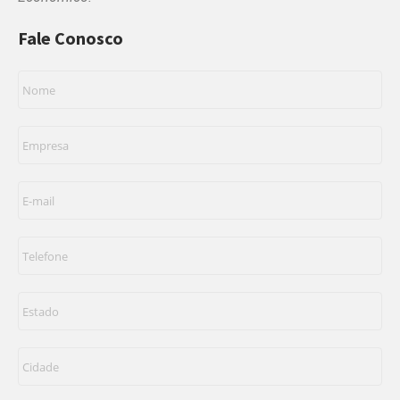
Fale Conosco
Nome
*
Empresa
*
E-
mail
*
Telefone
*
Estado
*
Cidade
*