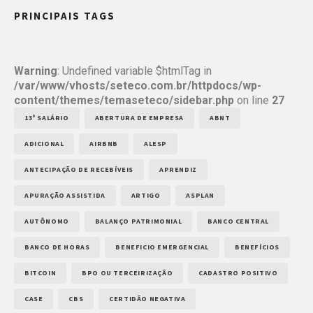
PRINCIPAIS TAGS
Warning
: Undefined variable $htmlTag in
/var/www/vhosts/seteco.com.br/httpdocs/wp-
content/themes/temaseteco/sidebar.php
on line
27
13º SALÁRIO
ABERTURA DE EMPRESA
ABNT
ADICIONAL
AIRBNB
ALESP
ANTECIPAÇÃO DE RECEBÍVEIS
APRENDIZ
APURAÇÃO ASSISTIDA
ARTIGO
ASPLAN
AUTÔNOMO
BALANÇO PATRIMONIAL
BANCO CENTRAL
BANCO DE HORAS
BENEFICIO EMERGENCIAL
BENEFÍCIOS
BITCOIN
BPO OU TERCEIRIZAÇÃO
CADASTRO POSITIVO
CASE
CBS
CERTIDÃO NEGATIVA