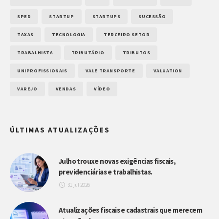
SPED
STARTUP
STARTUPS
SUCESSÃO
TAXAS
TECNOLOGIA
TERCEIRO SETOR
TRABALHISTA
TRIBUTÁRIO
TRIBUTOS
UNIPROFISSIONAIS
VALE TRANSPORTE
VALUATION
VAREJO
VENDAS
VÍDEO
ÚLTIMAS ATUALIZAÇÕES
Julho trouxe novas exigências fiscais,
previdenciárias e trabalhistas.
31 jul 2026
Atualizações fiscais e cadastrais que merecem