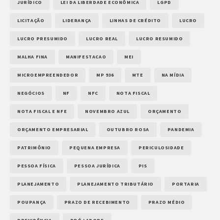
JURÍDICO
LEI DA LIBERDADE ECONÔMICA
LGPD
LICITAÇÃO
LIDERANÇA
LINHAS DE CRÉDITO
LUCRO
LUCRO PRESUMIDO
LUCRO REAL
LUCRO RESUMIDO
MALHA FINA
MANIFESTACAO
MEI
MICROEMPREENDEDOR
MP 936
MTE
NA MÍDIA
NEGÓCIOS
NF
NFC
NOTA FISCAL
NOTA FISCAL E NFE
NOVEMBRO AZUL
ORÇAMENTO
ORÇAMENTO EMPRESARIAL
OUTUBRO ROSA
PANDEMIA
PATRIMÔNIO
PEQUENA EMPRESA
PERICULOSIDADE
PESSOA FÍSICA
PESSOA JURÍDICA
PIS
PLANEJAMENTO
PLANEJAMENTO TRIBUTÁRIO
PORTARIA
POUPANÇA
PRAZO DE RECEBIMENTO
PRAZO MÉDIO