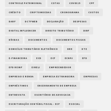
CONTROLE PATRIMONIAL
COTAS
COVID19
CPF
CRÉDITO
CRIPTOMOEDAS
CRONOGRAMA
CUSTOS
DARF
DCTFWEB
DECLARAÇÃO
DESPESAS
DIGITAL INFLUENCER
DIREITO TRIBUTÁRIO
DIRF
DÍVIDAS
DOCUMENTOS
DOCUMENTOS FISCAIS
DOMICÍLIO TRIBUTÁRIO ELETRÔNICO
DRE
DTE
E-FINANCEIRA
ECD
ECF
ECNPJ
EFD
EFD REINF
EIRELI
EMPREENDEDOR
EMPREGO E RENDA
EMPRESA ESTRANGEIRA
EMPRESAS
EMPRÉSTIMOS
ENCERRAMENTO DE EMPRESA
ENTREVISTA
ESCRITÓRIO DE ADVOCACIA
ESCRITURAÇÃO CONTÁBIL FISCAL - ECF
ESOCIAL