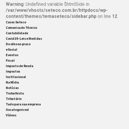
Warning
: Undefined variable $htmlSide in
/var/www/vhosts/seteco.com.br/httpdocs/wp-
content/themes/temaseteco/sidebar.php
on line
12
Cases Seteco
Comunicado Técnico
Contabilidade
Covid19 - Leis e Medidas
De olho no prazo
eSocial
Eventos
Fiscal
Imposto de Renda
Impostos
Institucional
Na Mídia
Notícias
Trabalhista
Tributário
Tudo para sua empresa
Uncategorized
Vídeos