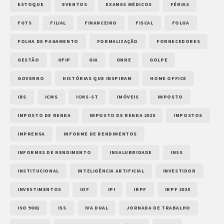
ESTOQUE
EVENTOS
EXAMES MÉDICOS
FÉRIAS
FGTS
FILIAL
FINANCEIRO
FISCAL
FOLGA
FOLHA DE PAGAMENTO
FORMALIZAÇÃO
FORNECEDORES
GESTÃO
GFIP
GIA
GNRE
GOLPE
GOVERNO
HISTÓRIAS QUE INSPIRAM
HOME OFFICE
IBS
ICMS
ICMS-ST
IMÓVEIS
IMPOSTO
IMPOSTO DE RENDA
IMPOSTO DE RENDA 2025
IMPOSTOS
IMPRENSA
INFORME DE RENDIMENTOS
INFORMES DE RENDIMENTO
INSALUBRIDADE
INSS
INSTITUCIONAL
INTELIGÊNCIA ARTIFICIAL
INVESTIDOR
INVESTIMENTOS
IOF
IPI
IRPF
IRPF 2025
ISO 9001
ISS
IVA DUAL
JORNADA DE TRABALHO